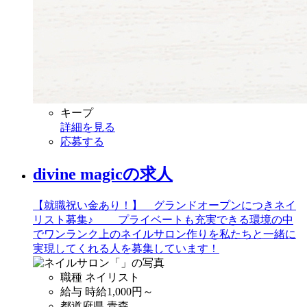
キープ
詳細を見る
応募する
divine magicの求人
【就職祝い金あり！】 グランドオープンにつきネイ
リスト募集♪ プライベートも充実できる環境の中
でワンランク上のネイルサロン作りを私たちと一緒に
実現してくれる人を募集しています！
職種
ネイリスト
給与
時給
1,000
円～
都道府県
青森