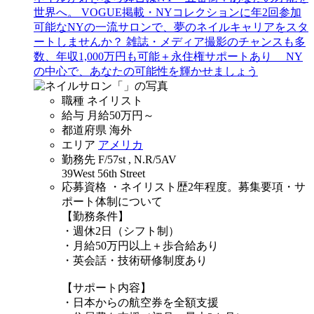
世界へ。 VOGUE掲載・NYコレクションに年2回参加
可能なNYの一流サロンで、夢のネイルキャリアをスタ
ートしませんか？ 雑誌・メディア撮影のチャンスも多
数、年収1,000万円も可能＋永住権サポートあり NY
の中心で、あなたの可能性を輝かせましょう
職種
ネイリスト
給与
月給
50万
円～
都道府県
海外
エリア
アメリカ
勤務先
F/57st , N.R/5AV
39West 56th Street
応募資格
・ネイリスト歴2年程度。募集要項・サ
ポート体制について
【勤務条件】
・週休2日（シフト制）
・月給50万円以上＋歩合給あり
・英会話・技術研修制度あり
【サポート内容】
・日本からの航空券を全額支援