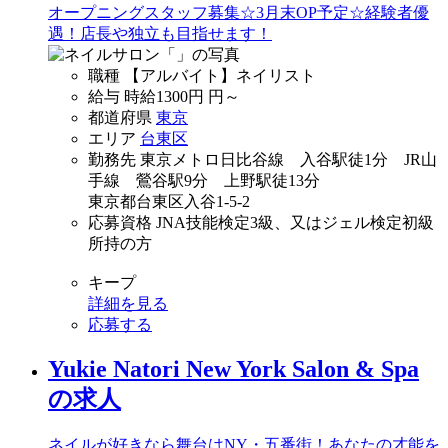
オープニングスタッフ募集☆3月末OP予定☆経験者優
遇！店長や独立も目指せます！
職種
【アルバイト】ネイリスト
給与
時給
1300円
円～
都道府県
東京
エリア
台東区
勤務先
東京メトロ日比谷線 入谷駅徒1分 JR山
手線 鶯谷駅9分 上野駅徒13分
東京都台東区入谷1-5-2
応募資格
JNA技能検定3級、又はジェル検定初級
所持の方
キープ
詳細を見る
応募する
Yukie Natori New York Salon & Spa
の求人
ネイルが好きなら舞台はNY・五番街！あなたの才能を