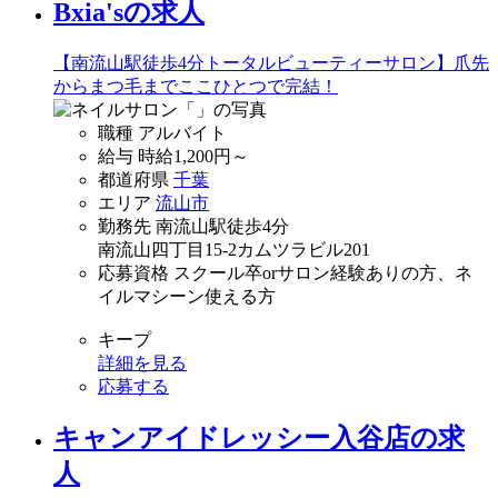
Bxia'sの求人
【南流山駅徒歩4分トータルビューティーサロン】爪先
からまつ毛までここひとつで完結！
職種
アルバイト
給与
時給
1,200
円～
都道府県
千葉
エリア
流山市
勤務先
南流山駅徒歩4分
南流山四丁目15-2カムツラビル201
応募資格
スクール卒orサロン経験ありの方、ネ
イルマシーン使える方
キープ
詳細を見る
応募する
キャンアイドレッシー入谷店の求
人