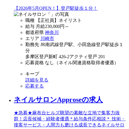
【2026年5月OPEN！】登戸駅徒歩１分！
職種
【正社員】ネイリスト
給与
月給
230,000
円～
都道府県
神奈川
エリア
川崎市
勤務先
JR南武線登戸駅、小田急線登戸駅徒歩１
分
多摩区登戸新町 426-2アクティ登戸 201
応募資格
なし（ネイル関連資格取得者優遇）
キープ
詳細を見る
応募する
ネイルサロンApproseの求人
★急募★麻布台ヒルズ眺望の素敵な立地で集客力抜
群！店長候補・経験者優遇＊給与条件応相談＊ 技術・
接客サービス・人間力も磨ける成長できるネイルサロ