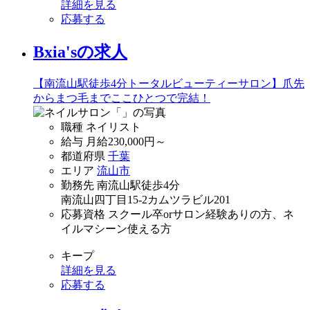
詳細を見る
応募する
Bxia'sの求人
【南流山駅徒歩4分トータルビューティーサロン】爪先
からまつ毛までここひとつで完結！
職種
ネイリスト
給与
月給
230,000
円～
都道府県
千葉
エリア
流山市
勤務先
南流山駅徒歩4分
南流山四丁目15-2カムツラビル201
応募資格
スクール卒orサロン経験ありの方、ネ
イルマシーン使える方
キープ
詳細を見る
応募する