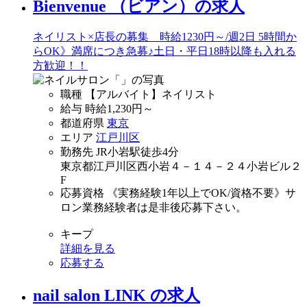
Bienvenue （ビアン）の求人
ネイリスト×店長の募集 時給1230円～/週2日 5時間か
らOK》満席につき急募♪土日・平日18時以降も入れる
方歓迎！！
職種
【アルバイト】ネイリスト
給与
時給
1,230
円～
都道府県
東京
エリア
江戸川区
勤務先
JR小岩駅徒歩4分
東京都江戸川区西小岩４－１４－２４小岩ビル２
F
応募資格
《実務経験1年以上でOK/資格不要》サ
ロン業務経験者は是非後応募下さい。
キープ
詳細を見る
応募する
nail salon LINK の求人