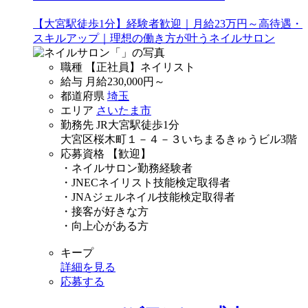
【大宮駅徒歩1分】経験者歓迎｜月給23万円～高待遇・
スキルアップ｜理想の働き方が叶うネイルサロン
職種
【正社員】ネイリスト
給与
月給
230,000
円～
都道府県
埼玉
エリア
さいたま市
勤務先
JR大宮駅徒歩1分
大宮区桜木町１－４－３いちまるきゅうビル3階
応募資格
【歓迎】
・ネイルサロン勤務経験者
・JNECネイリスト技能検定取得者
・JNAジェルネイル技能検定取得者
・接客が好きな方
・向上心がある方
キープ
詳細を見る
応募する