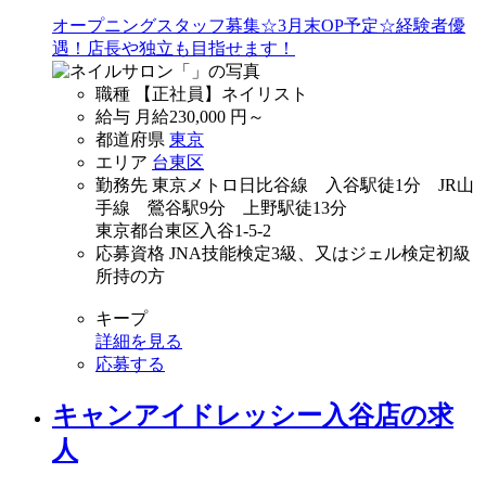
オープニングスタッフ募集☆3月末OP予定☆経験者優
遇！店長や独立も目指せます！
職種
【正社員】ネイリスト
給与
月給
230,000
円～
都道府県
東京
エリア
台東区
勤務先
東京メトロ日比谷線 入谷駅徒1分 JR山
手線 鶯谷駅9分 上野駅徒13分
東京都台東区入谷1-5-2
応募資格
JNA技能検定3級、又はジェル検定初級
所持の方
キープ
詳細を見る
応募する
キャンアイドレッシー入谷店の求
人