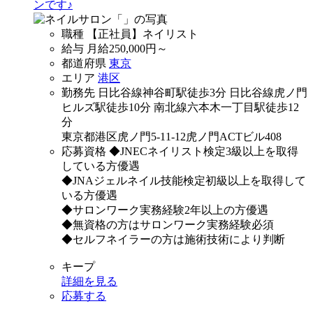
ンです♪
職種
【正社員】ネイリスト
給与
月給
250,000
円～
都道府県
東京
エリア
港区
勤務先
日比谷線神谷町駅徒歩3分 日比谷線虎ノ門
ヒルズ駅徒歩10分 南北線六本木一丁目駅徒歩12
分
東京都港区虎ノ門5-11-12虎ノ門ACTビル408
応募資格
◆JNECネイリスト検定3級以上を取得
している方優遇
◆JNAジェルネイル技能検定初級以上を取得して
いる方優遇
◆サロンワーク実務経験2年以上の方優遇
◆無資格の方はサロンワーク実務経験必須
◆セルフネイラーの方は施術技術により判断
キープ
詳細を見る
応募する