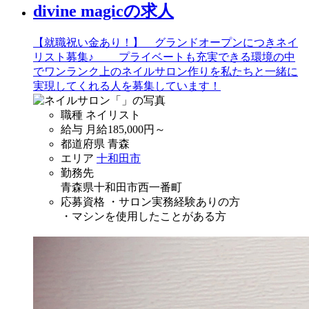
divine magicの求人
【就職祝い金あり！】 グランドオープンにつきネイ
リスト募集♪ プライベートも充実できる環境の中
でワンランク上のネイルサロン作りを私たちと一緒に
実現してくれる人を募集しています！
職種
ネイリスト
給与
月給
185,000
円～
都道府県
青森
エリア
十和田市
勤務先
青森県十和田市西一番町
応募資格
・サロン実務経験ありの方
・マシンを使用したことがある方