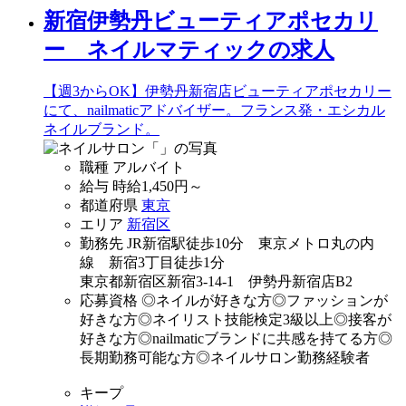
新宿伊勢丹ビューティアポセカリ
ー ネイルマティックの求人
【週3からOK】伊勢丹新宿店ビューティアポセカリー
にて、nailmaticアドバイザー。フランス発・エシカル
ネイルブランド。
職種
アルバイト
給与
時給
1,450
円～
都道府県
東京
エリア
新宿区
勤務先
JR新宿駅徒歩10分 東京メトロ丸の内
線 新宿3丁目徒歩1分
東京都新宿区新宿3-14-1 伊勢丹新宿店B2
応募資格
◎ネイルが好きな方◎ファッションが
好きな方◎ネイリスト技能検定3級以上◎接客が
好きな方◎nailmaticブランドに共感を持てる方◎
長期勤務可能な方◎ネイルサロン勤務経験者
キープ