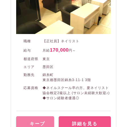
職種
【正社員】ネイリスト
170,000
給与
月給
円～
都道府県
東京
エリア
墨田区
勤務先
錦糸町
東京都墨田区錦糸3-11-1 3階
応募資格
◆ネイルスクール卒の方。要ネイリスト
協会検定2級以上 (サロン未経験大歓迎♪)
◆サロン経験者優遇◎
キープ
詳細を見る