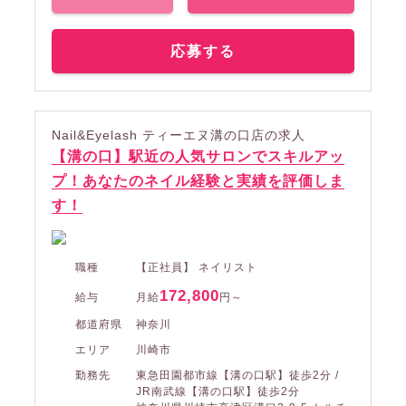
応募する
Nail&Eyelash ティーエヌ溝の口店の求人
【溝の口】駅近の人気サロンでスキルアッ
プ！あなたのネイル経験と実績を評価しま
す！
職種
【正社員】 ネイリスト
172,800
給与
月給
円～
都道府県
神奈川
エリア
川崎市
勤務先
東急田園都市線【溝の口駅】徒歩2分 /
JR南武線【溝の口駅】徒歩2分