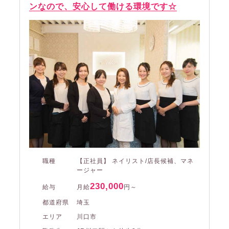
ンなので、安心して働ける環境です☆
職種
【正社員】 ネイリスト/店長候補、マネ
ージャー
230,000
給与
月給
円～
都道府県
埼玉
エリア
川口市