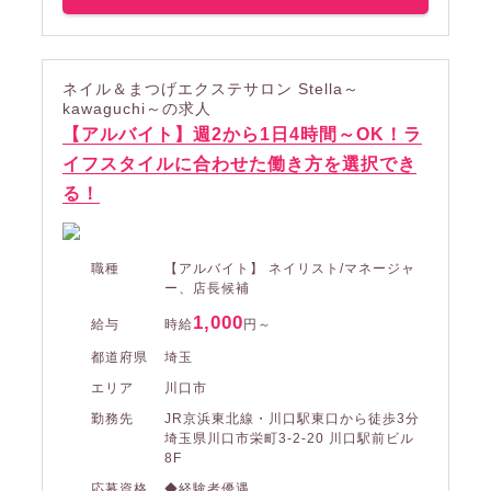
ネイル＆まつげエクステサロン Stella～
kawaguchi～の求人
【アルバイト】週2から1日4時間～OK！ラ
イフスタイルに合わせた働き方を選択でき
る！
職種
【アルバイト】 ネイリスト/マネージャ
ー、店長候補
1,000
給与
時給
円～
都道府県
埼玉
エリア
川口市
勤務先
JR京浜東北線・川口駅東口から徒歩3分
埼玉県川口市栄町3-2-20 川口駅前ビル
8F
応募資格
◆経験者優遇