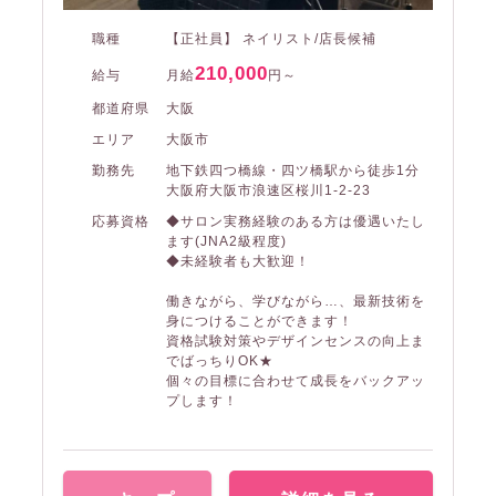
職種
【正社員】 ネイリスト/店長候補
210,000
給与
月給
円～
都道府県
大阪
エリア
大阪市
勤務先
地下鉄四つ橋線・四ツ橋駅から徒歩1分
大阪府大阪市浪速区桜川1-2-23
応募資格
◆サロン実務経験のある方は優遇いたし
ます(JNA2級程度)
◆未経験者も大歓迎！
働きながら、学びながら…、最新技術を
身につけることができます！
資格試験対策やデザインセンスの向上ま
でばっちりOK★
個々の目標に合わせて成長をバックアッ
プします！