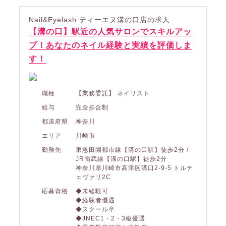
Nail&Eyelash ティーエヌ溝の口店の求人
【溝の口】駅近の人気サロンでスキルアッ
プ！あなたのネイル経験と実績を評価しま
す！
職種
【業務委託】 ネイリスト
給与
完全歩合制
都道府県
神奈川
エリア
川崎市
勤務先
東急田園都市線【溝の口駅】徒歩2分 /
JR南武線【溝の口駅】徒歩2分
神奈川県川崎市高津区溝口2-9-5 トルチ
ェヴァリ2C
応募資格
◆未経験可
◆経験者優遇
◆スクール卒
◆JNEC1・2・3級優遇