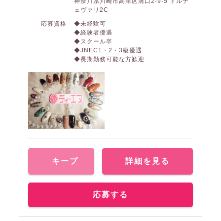
神奈川県川崎市高津区溝口2-9-5 トルチ
ェヴァリ2C
応募資格
◆未経験可
◆経験者優遇
◆スクール卒
◆JNEC1・2・3級優遇
◆長期勤務可能な方歓迎
キープ
詳細を見る
応募する