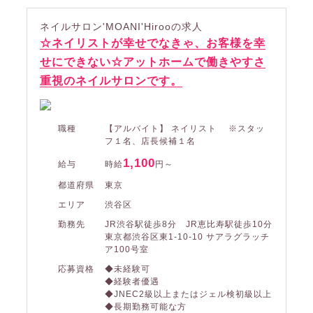
ネイルサロン'MOANI'Hirooの求人
☆ネイリストが幸せでなきゃ、お客様を幸
せにできない☆アットホームで働きやすさ
重視のネイルサロンです。
職種
【アルバイト】 ネイリスト ※スタッ
フ１名、店長候補１名
1,100
給与
時給
円～
都道府県
東京
エリア
渋谷区
勤務先
JR渋谷駅徒歩8分 JR恵比寿駅徒歩10分
東京都渋谷区東1-10-10 サアラグラッチ
ア100号室
応募資格
◆未経験可
◆経験者優遇
◆JNEC2級以上またはジェル検初級以上
◆長期勤務可能な方