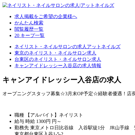
求人掲載をご希望の企業様へ
かんたん検索
閲覧履歴一覧
20
キープ一覧
ネイリスト・ネイルサロンの求人アットネイルズ
東京のネイリスト・ネイルサロン求人
台東区のネイリスト・ネイルサロン求人
キャンアイドレッシー入谷店の求人情報
キャンアイドレッシー入谷店の求人
オープニングスタッフ募集☆3月末OP予定☆経験者優遇！店
職種
【アルバイト】ネイリスト
給与
時給
1300円
円～
勤務先
東京メトロ日比谷線 入谷駅徒1分 JR山手線 
東京都台東区入谷1-5-2