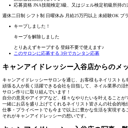
応募資格
JNA技能検定3級、又はジェル検定初級所持の
週休二日制
シフト制
日曜休み
月給25万円以上
未経験OK
ブ
キープしました！
キープを解除しました
とりあえずキープする
登録不要で使えます♪
このサロンに応募する
3分でカンタン応募
キャンアイドレッシー入谷店からのメ
キャンアイドレッシーサロンを通じ、お客様もネイリストも
頑張る人が長く活躍できる会社を目指して、ネイル業界の活
サロン作りに取り組んでいます！
自分の意見やアイデアなど、様々なやりたいを叶えることが
一緒にお店を盛り上げてくれるネイリスト皆さんの社会的地
仕事・プライベートでも今まで以上に豊かな生活を実現する
それがキャンアイドレッシーの想いです。