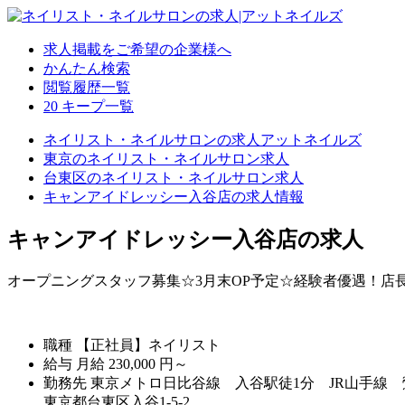
求人掲載をご希望の企業様へ
かんたん検索
閲覧履歴一覧
20
キープ一覧
ネイリスト・ネイルサロンの求人アットネイルズ
東京のネイリスト・ネイルサロン求人
台東区のネイリスト・ネイルサロン求人
キャンアイドレッシー入谷店の求人情報
キャンアイドレッシー入谷店の求人
オープニングスタッフ募集☆3月末OP予定☆経験者優遇！店
職種
【正社員】ネイリスト
給与
月給
230,000
円～
勤務先
東京メトロ日比谷線 入谷駅徒1分 JR山手線 
東京都台東区入谷1-5-2