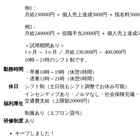
例1：
月給230000円 ＋ 個人売上達成5000円 ＋ 指名料5000円
例2：
月給240000円 ＋ 役職手当20000円 ＋ 個人売上達成500
＜試用期間あり＞
1ヶ月 ～ 3ヶ月 ／ 月給 230,000円 ～ 400,000円
10時～21時のシフト制です。
勤務時間
・早番10時～19時（休憩1時間）
・遅番12時～21時（休憩1時間）
休日
シフト制（土日祝もシフト調整でお休み可能）
インセンティブあり・ノルマなし・社会保険完備・
交通費支給（上限額20000円）
福利厚生
制服あり（エプロン貸与）
研修制度
あり
キープしました！