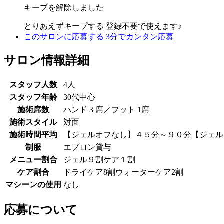
キープを解除しました
とりあえずキープする
登録不要で使えます♪
このサロンに応募する
3分でカンタン応募
サロン情報詳細
スタッフ人数
4人
スタッフ年齢
30代中心
施術席数
ハンド 3 席／フット 1席
施術スタイル
対面
施術時間平均
【ジェルオフなし】４５分～９０分【ジェル
制服
エプロン貸与
メニュー割合
ジェル９割ケア１割
ケア割合
ドライケア8割ウォーターケア2割
マシーンの使用
なし
応募について