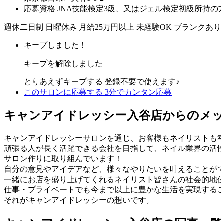
応募資格
JNA技能検定3級、又はジェル検定初級所持の
週休二日制
日曜休み
月給25万円以上
未経験OK
ブランクあり
キープしました！
キープを解除しました
とりあえずキープする
登録不要で使えます♪
このサロンに応募する
3分でカンタン応募
キャンアイドレッシー入谷店からのメ
キャンアイドレッシーサロンを通じ、お客様もネイリストも
頑張る人が長く活躍できる会社を目指して、ネイル業界の活
サロン作りに取り組んでいます！
自分の意見やアイデアなど、様々なやりたいを叶えることが
一緒にお店を盛り上げてくれるネイリスト皆さんの社会的地
仕事・プライベートでも今まで以上に豊かな生活を実現する
それがキャンアイドレッシーの想いです。