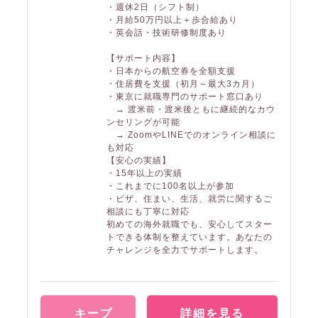
・週休2日（シフト制）
・月給50万円以上＋歩合給あり
・英会話・技術研修制度あり
【サポート内容】
・日本からの航空券を全額支援
・住居費を支援（初月～最大3カ月）
・東京に就職専門のサポート窓口あり
→ 渡米前・渡米後ともに継続的なカウ
ンセリングが可能
→ ZoomやLINEでのオンライン相談に
も対応
【安心の実績】
・15年以上の実績
・これまでに100名以上が参加
・ビザ、住まい、生活、就労に関するご
相談にも丁寧に対応
初めての海外就職でも、安心してスター
トできる体制を整えています。あなたの
チャレンジを全力でサポートします。
キープ
詳細を見る