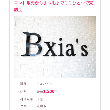
ロン】爪先からまつ毛までここひとつで完
結！
職種
アルバイト
1,200
給与
時給
円～
都道府県
千葉
エリア
流山市