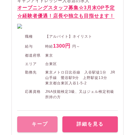
キャンアイドレッシー入谷店の求人
オープニングスタッフ募集☆3月末OP予定
☆経験者優遇！店長や独立も目指せます！
職種
【アルバイト】ネイリスト
1300円
給与
時給
円～
都道府県
東京
エリア
台東区
勤務先
東京メトロ日比谷線 入谷駅徒1分 JR
山手線 鶯谷駅9分 上野駅徒13分
東京都台東区入谷1-5-2
応募資格
JNA技能検定3級、又はジェル検定初級
所持の方
キープ
詳細を見る