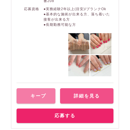
番208
応募資格
●実務経験2年以上(目安)/ブランクOk
●基本的な施術が出来る方、落ち着いた
接客が出来る方
●長期勤務可能な方
キープ
詳細を見る
応募する