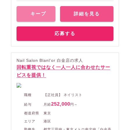
キープ
詳細を見る
応募する
Nail Salon Blanl'or 白金店の求人
回転重視ではなく一人一人に合わせたサー
ビスを提供！
職種
【正社員】 ネイリスト
252,000
給与
月給
円～
都道府県
東京
エリア
港区
勤務先
都営三田線・東京メトロ南北線「白金高