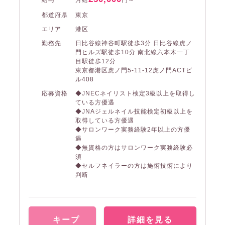
都道府県
東京
エリア
港区
勤務先
日比谷線神谷町駅徒歩3分 日比谷線虎ノ
門ヒルズ駅徒歩10分 南北線六本木一丁
目駅徒歩12分
東京都港区虎ノ門5-11-12虎ノ門ACTビ
ル408
応募資格
◆JNECネイリスト検定3級以上を取得し
ている方優遇
◆JNAジェルネイル技能検定初級以上を
取得している方優遇
◆サロンワーク実務経験2年以上の方優
遇
◆無資格の方はサロンワーク実務経験必
須
◆セルフネイラーの方は施術技術により
判断
キープ
詳細を見る