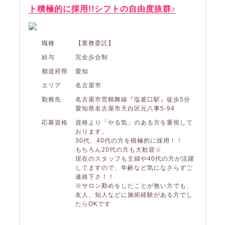
ト積極的に採用!!シフトの自由度抜群♪
職種
【業務委託】
給与
完全歩合制
都道府県
愛知
エリア
名古屋市
勤務先
名古屋市営鶴舞線『塩釜口駅』徒歩5分
愛知県名古屋市天白区元八事5-94
応募資格
資格より「やる気」のある方を重視して
おります。
30代、40代の方を積極的に採用！！
もちろん20代の方も大歓迎☆
現在のスタッフも主婦や40代の方が活躍
してますので、年齢など気になさらずご
連絡下さ！！
※サロン勤めをしたことが無い方でも、
友人、知人などに施術経験がある方でし
たらOKです