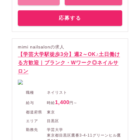
応募する
mimi nailsalonの求人
【学芸大学駅徒歩3分】週2～OK♪土日働け
る方歓迎｜ブランク・Wワーク◎ネイルサ
ロン
職種
ネイリスト
1,400
給与
時給
円～
都道府県
東京
エリア
目黒区
勤務先
学芸大学
東京都目黒区鷹番3-4-11グリーンヒル鷹