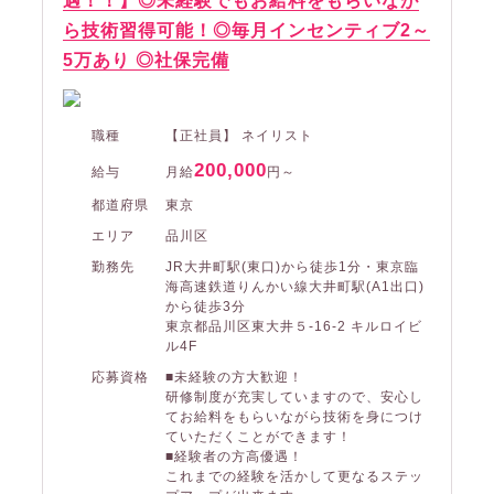
遇！！】◎未経験でもお給料をもらいなが
ら技術習得可能！◎毎月インセンティブ2～
5万あり ◎社保完備
職種
【正社員】 ネイリスト
200,000
給与
月給
円～
都道府県
東京
エリア
品川区
勤務先
JR大井町駅(東口)から徒歩1分・東京臨
海高速鉄道りんかい線大井町駅(A1出口)
から徒歩3分
東京都品川区東大井５-16-2 キルロイビ
ル4F
応募資格
■未経験の方大歓迎！
研修制度が充実していますので、安心し
てお給料をもらいながら技術を身につけ
ていただくことができます！
■経験者の方高優遇！
これまでの経験を活かして更なるステッ