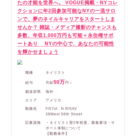
たの才能を世界へ。 VOGUE掲載・NYコレ
クションに年2回参加可能なNYの一流サロ
ンで、夢のネイルキャリアをスタートしま
せんか？ 雑誌・メディア撮影のチャンスも
多数、年収1,000万円も可能＋永住権サポ
ートあり NYの中心で、あなたの可能性
を輝かせましょう
職種
ネイリスト
50万
給与
月給
円～
都道府県
海外
エリア
アメリカ
勤務先
F/57st , N.R/5AV
39West 56th Street
応募資格
・ネイリスト歴2年程度。募集要項・サ
ポート体制について
【勤務条件】