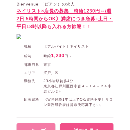
Bienvenue （ビアン）の求人
ネイリスト×店長の募集 時給1230円～/週
2日 5時間からOK》満席につき急募♪土日・
平日18時以降も入れる方歓迎！！
職種
【アルバイト】ネイリスト
1,230
給与
時給
円～
都道府県
東京
エリア
江戸川区
勤務先
JR小岩駅徒歩4分
東京都江戸川区西小岩４－１４－２４小
岩ビル２F
応募資格
《実務経験1年以上でOK/資格不要》サロ
ン業務経験者は是非後応募下さい。