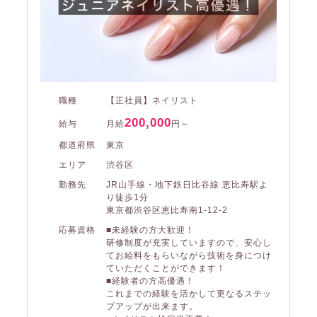
職種
【正社員】ネイリスト
200,000
給与
月給
円～
都道府県
東京
エリア
渋谷区
勤務先
JR山手線・地下鉄日比谷線 恵比寿駅よ
り徒歩1分
東京都渋谷区恵比寿南1-12-2
応募資格
■未経験の方大歓迎！
研修制度が充実していますので、安心し
てお給料をもらいながら技術を身につけ
ていただくことができます！
■経験者の方高優遇！
これまでの経験を活かして更なるステッ
プアップが出来ます。