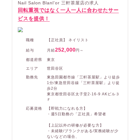
Nail Salon Blanl'or 三軒茶屋店の求人
回転重視ではなく一人一人に合わせたサー
ビスを提供！
職種
【正社員】 ネイリスト
252,000
給与
月給
円～
都道府県
東京
エリア
世田谷区
勤務先
東急田園都市線「三軒茶屋駅」より徒歩
1分/東急世田谷線「三軒茶屋駅」より徒
歩2分
東京都世田谷区太子堂2-16-9 AKビル３
Ｆ
応募資格
【即戦力になれる方】
・週5日勤務の「正社員」希望者
【上記以外の研修が必要な方】
・未経験/ブランクがある/実務経験が少
ないなどの場合、