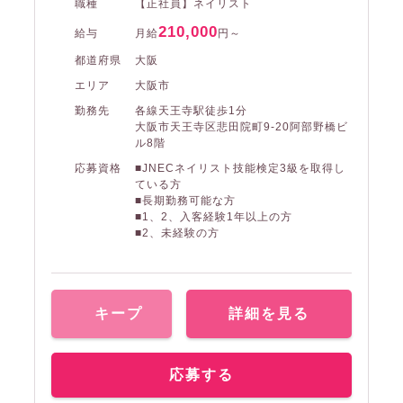
職種
【正社員】ネイリスト
210,000
給与
月給
円～
都道府県
大阪
エリア
大阪市
勤務先
各線天王寺駅徒歩1分
大阪市天王寺区悲田院町9-20阿部野橋ビ
ル8階
応募資格
■JNECネイリスト技能検定3級を取得し
ている方
■長期勤務可能な方
■1、2、入客経験1年以上の方
■2、未経験の方
キープ
詳細を見る
応募する