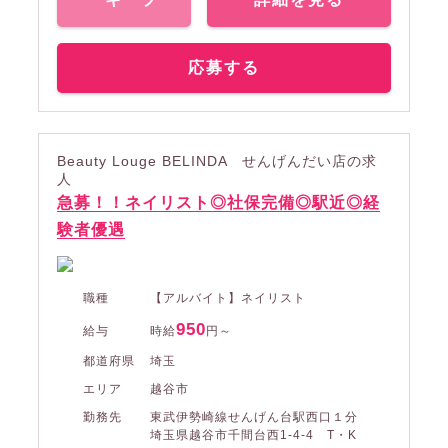
応募する
Beauty Louge BELINDA せんげんだい店の求
人
急募！！ネイリスト◎社保完備◎駅近◎経
験者優遇
職種
【アルバイト】ネイリスト
950
給与
時給
円～
都道府県
埼玉
エリア
越谷市
勤務先
東武伊勢崎線せんげん台駅西口１分
埼玉県越谷市千間台西1-4-4 T・K