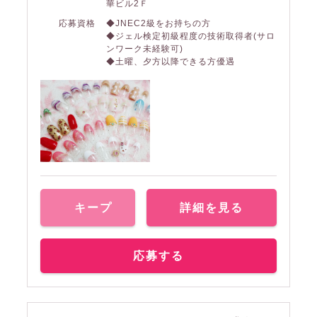
華ビル2Ｆ
応募資格
◆JNEC2級をお持ちの方
◆ジェル検定初級程度の技術取得者(サロ
ンワーク未経験可)
◆土曜、夕方以降できる方優遇
キープ
詳細を見る
応募する