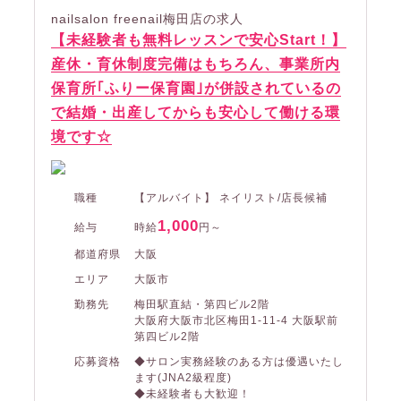
nailsalon freenail梅田店の求人
【未経験者も無料レッスンで安心Start！】
産休・育休制度完備はもちろん、事業所内
保育所｢ふりー保育園｣が併設されているの
で結婚・出産してからも安心して働ける環
境です☆
職種
【アルバイト】 ネイリスト/店長候補
1,000
給与
時給
円～
都道府県
大阪
エリア
大阪市
勤務先
梅田駅直結・第四ビル2階
大阪府大阪市北区梅田1-11-4 大阪駅前
第四ビル2階
応募資格
◆サロン実務経験のある方は優遇いたし
ます(JNA2級程度)
◆未経験者も大歓迎！