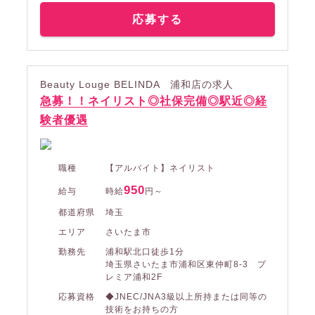
応募する
Beauty Louge BELINDA 浦和店の求人
急募！！ネイリスト◎社保完備◎駅近◎経
験者優遇
職種
【アルバイト】ネイリスト
950
給与
時給
円～
都道府県
埼玉
エリア
さいたま市
勤務先
浦和駅北口徒歩1分
埼玉県さいたま市浦和区東仲町8-3 プ
レミア浦和2F
応募資格
◆JNEC/JNA3級以上所持または同等の
技術をお持ちの方