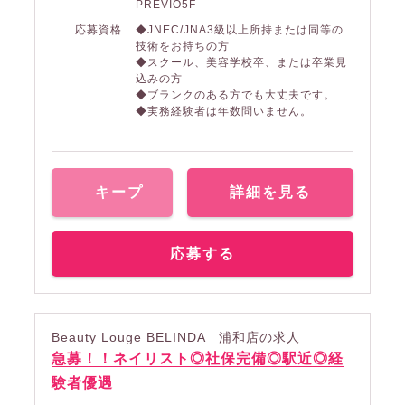
PREVIO5F
応募資格
◆JNEC/JNA3級以上所持または同等の
技術をお持ちの方
◆スクール、美容学校卒、または卒業見
込みの方
◆ブランクのある方でも大丈夫です。
◆実務経験者は年数問いません。
キープ
詳細を見る
応募する
Beauty Louge BELINDA 浦和店の求人
急募！！ネイリスト◎社保完備◎駅近◎経
験者優遇