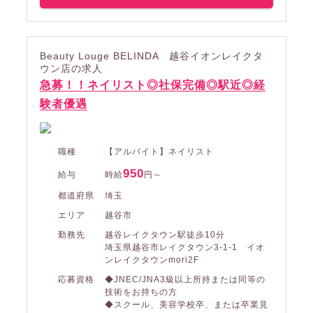
Beauty Louge BELINDA 越谷イオンレイクタ
ウン店の求人
急募！！ネイリスト◎社保完備◎駅近◎経
験者優遇
職種
【アルバイト】ネイリスト
950
給与
時給
円～
都道府県
埼玉
エリア
越谷市
勤務先
越谷レイクタウン駅徒歩10分
埼玉県越谷市レイクタウン3-1-1 イオ
ンレイクタウンmori2F
応募資格
◆JNEC/JNA3級以上所持または同等の
技術をお持ちの方
◆スクール、美容学校卒、または卒業見