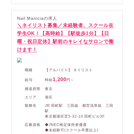
Nail Maniciaの求人
＼ネイリスト募集／未経験者、スクール在
学生OK！【高時給】【駅徒歩1分】【日
曜・祝日定休】駅前のキレイなサロンで働
けます！
職種
【アルバイト】 ネイリスト
1,200
給与
時給
円～
都道府県
東京
エリア
港区
勤務先
JR 田町駅 三田線 都営浅草線 三田
駅
東京都港区芝5-32-10 田町ビル3F
応募資格
◆JNEC検定保持者優遇
◆未経験可(スクール卒業以上)