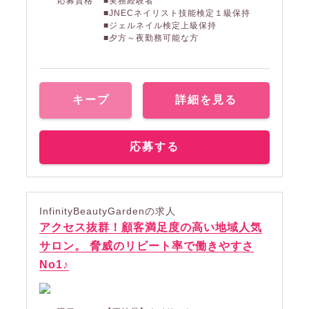
応募資格
■実務経験者
■JNECネイリスト技能検定１級保持
■ジェルネイル検定上級保持
■夕方～夜勤務可能な方
キープ
詳細を見る
応募する
InfinityBeautyGardenの求人
アクセス抜群！顧客満足度の高い地域人気
サロン。 脅威のリピート率で働きやすさ
No1♪