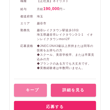
職種
【正社員】ネイリスト
190,000
給与
月給
円～
都道府県
埼玉
エリア
越谷市
勤務先
越谷レイクタウン駅徒歩10分
埼玉県越谷市レイクタウン3-1-1 イオ
ンレイクタウンmori2F
応募資格
◆JNEC/JNA3級以上所持または同等の
技術をお持ちの方
◆スクール、美容学校卒、または卒業見
込みの方
◆ブランクのある方でも大丈夫です。
◆実務経験者は年数問いません。
キープ
詳細を見る
応募する