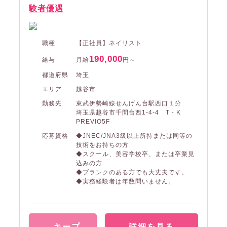
験者優遇
職種
【正社員】ネイリスト
190,000
給与
月給
円～
都道府県
埼玉
エリア
越谷市
勤務先
東武伊勢崎線せんげん台駅西口１分
埼玉県越谷市千間台西1-4-4 T・K
PREVIO5F
応募資格
◆JNEC/JNA3級以上所持または同等の
技術をお持ちの方
◆スクール、美容学校卒、または卒業見
込みの方
◆ブランクのある方でも大丈夫です。
◆実務経験者は年数問いません。
キープ
詳細を見る