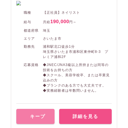
職種
【正社員】ネイリスト
190,000
給与
月給
円～
都道府県
埼玉
エリア
さいたま市
勤務先
浦和駅北口徒歩1分
埼玉県さいたま市浦和区東仲町8-3 プ
レミア浦和2F
応募資格
◆JNEC/JNA3級以上所持または同等の
技術をお持ちの方
◆スクール、美容学校卒、または卒業見
込みの方
◆ブランクのある方でも大丈夫です。
◆実務経験者は年数問いません。
キープ
詳細を見る