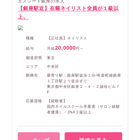
エスシート銀座の求人
【銀座駅近】在籍ネイリスト全員が１級以
上。
職種
【正社員】ネイリスト
20,0000
給与
月給
円～
都道府県
東京
エリア
中央区
勤務先
最寄り駅：銀座駅徒歩１分/有楽町線銀座
１丁目駅より徒歩すぐ
東京都中央区銀座２－４－２誠佳ビル７
F
応募資格
【経験者】
国内ネイルスクール卒業者（サロン経験
者優遇）・JNA２級以上