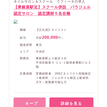
ネイルサロン＆スクール ラフィーネの求人
【東銀座駅近】スクール併設 パラジェル
認定サロン 認定講師５名在籍
職種
【正社員】ネイリスト
200,000
給与
月給
円～
都道府県
東京
エリア
中央区
勤務先
東銀座駅より徒歩３分
中央区銀座３-１１-１銀座参番館ビル３
階
応募資格
実務経験者、JNECネイリスト技能検定
１級保持、ジェルネイル検定上級保持、
夕方～夜勤務可能な方
キープ
詳細を見る