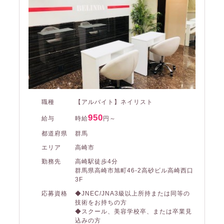
職種
【アルバイト】ネイリスト
950
給与
時給
円～
都道府県
群馬
エリア
高崎市
勤務先
高崎駅徒歩4分
群馬県高崎市旭町46-2高砂ビル高崎西口
3F
応募資格
◆JNEC/JNA3級以上所持または同等の
技術をお持ちの方
◆スクール、美容学校卒、または卒業見
込みの方