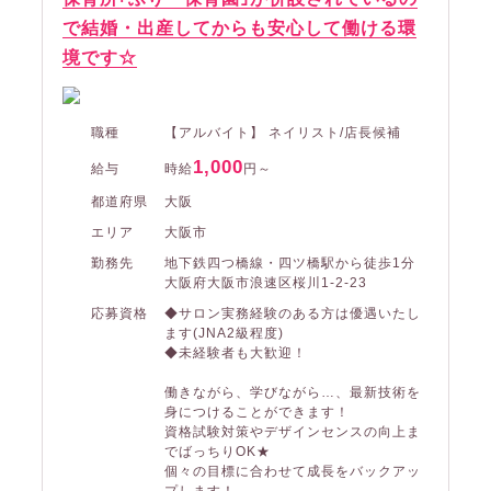
で結婚・出産してからも安心して働ける環
境です☆
職種
【アルバイト】 ネイリスト/店長候補
1,000
給与
時給
円～
都道府県
大阪
エリア
大阪市
勤務先
地下鉄四つ橋線・四ツ橋駅から徒歩1分
大阪府大阪市浪速区桜川1-2-23
応募資格
◆サロン実務経験のある方は優遇いたし
ます(JNA2級程度)
◆未経験者も大歓迎！
働きながら、学びながら…、最新技術を
身につけることができます！
資格試験対策やデザインセンスの向上ま
でばっちりOK★
個々の目標に合わせて成長をバックアッ
プします！