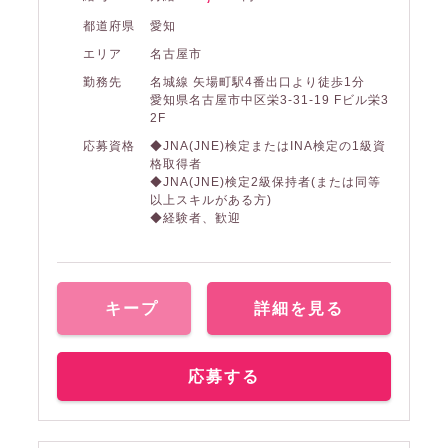
都道府県
愛知
エリア
名古屋市
勤務先
名城線 矢場町駅4番出口より徒歩1分
愛知県名古屋市中区栄3-31-19 Fビル栄3
2F
応募資格
◆JNA(JNE)検定またはINA検定の1級資
格取得者
◆JNA(JNE)検定2級保持者(または同等
以上スキルがある方)
◆経験者、歓迎
キープ
詳細を見る
応募する