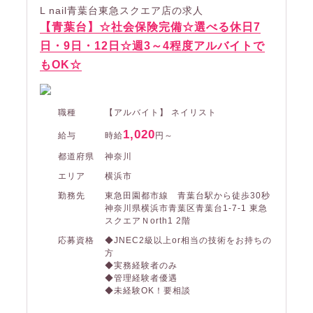
L nail青葉台東急スクエア店の求人
【青葉台】☆社会保険完備☆選べる休日7
日・9日・12日☆週3～4程度アルバイトで
もOK☆
職種
【アルバイト】 ネイリスト
1,020
給与
時給
円～
都道府県
神奈川
エリア
横浜市
勤務先
東急田園都市線 青葉台駅から徒歩30秒
神奈川県横浜市青葉区青葉台1-7-1 東急
スクエアＮorth1 2階
応募資格
◆JNEC2級以上or相当の技術をお持ちの
方
◆実務経験者のみ
◆管理経験者優遇
◆未経験OK！要相談