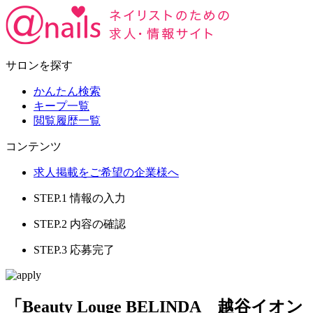
サロンを探す
かんたん検索
キープ一覧
閲覧履歴一覧
コンテンツ
求人掲載をご希望の企業様へ
STEP.1
情報の入力
STEP.2
内容の確認
STEP.3
応募完了
「Beauty Louge BELINDA 越谷イオン