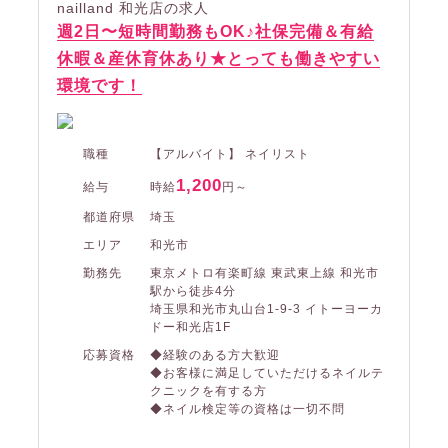
nailland 和光店の求人
週2日〜短時間勤務もOK♪社保完備＆有給
休暇＆産休育休あり★とっても働きやすい
環境です！
職種
【アルバイト】 ネイリスト
1,200
給与
時給
円～
都道府県
埼玉
エリア
和光市
勤務先
東京メトロ有楽町線 東武東上線 和光市
駅から徒歩4分
埼玉県和光市丸山台1-9-3 イトーヨーカ
ドー和光店1F
応募資格
◆経験のある方大歓迎
◆お客様に満足していただけるネイルテ
クニックを有する方
◆ネイル検定等の資格は一切不問