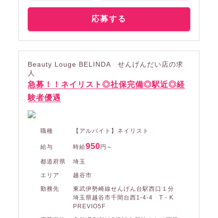
応募する
Beauty Louge BELINDA せんげんだい店の求
人
急募！！ネイリスト◎社保完備◎駅近◎経
験者優遇
職種
【アルバイト】ネイリスト
950
給与
時給
円～
都道府県
埼玉
エリア
越谷市
勤務先
東武伊勢崎線せんげん台駅西口１分
埼玉県越谷市千間台西1-4-4 T・K
PREVIO5F