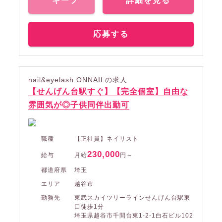
キープ
詳細を見る
応募する
nail&eyelash ONNAILの求人
【せんげん台駅すぐ】【完全個室】自由な
雰囲気が◎子供同伴出勤可
職種
【正社員】ネイリスト
230,000
給与
月給
円～
都道府県
埼玉
エリア
越谷市
勤務先
東武スカイツリーラインせんげん台駅東
口徒歩1分
埼玉県越谷市千間台東1-2-1白石ビル102