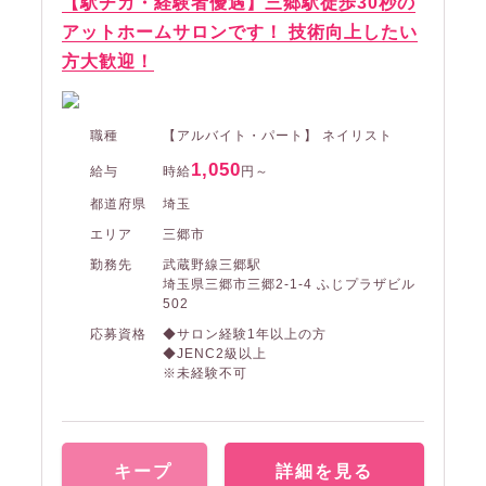
【駅チカ・経験者優遇】三郷駅徒歩30秒の
アットホームサロンです！ 技術向上したい
方大歓迎！
職種
【アルバイト・パート】 ネイリスト
1,050
給与
時給
円～
都道府県
埼玉
エリア
三郷市
勤務先
武蔵野線三郷駅
埼玉県三郷市三郷2-1-4 ふじプラザビル
502
応募資格
◆サロン経験1年以上の方
◆JENC2級以上
※未経験不可
キープ
詳細を見る