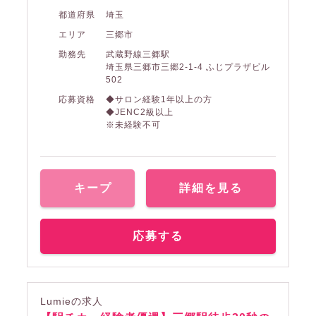
都道府県
埼玉
エリア
三郷市
勤務先
武蔵野線三郷駅
埼玉県三郷市三郷2-1-4 ふじプラザビル
502
応募資格
◆サロン経験1年以上の方
◆JENC2級以上
※未経験不可
キープ
詳細を見る
応募する
Lumieの求人