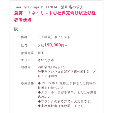
Beauty Louge BELINDA 浦和店の求人
急募！！ネイリスト◎社保完備◎駅近◎経
験者優遇
職種
【正社員】ネイリスト
190,000
給与
月給
円～
都道府県
埼玉
エリア
さいたま市
勤務先
浦和駅北口徒歩1分
埼玉県さいたま市浦和区東仲町8-3 プ
レミア浦和2F
応募資格
◆JNEC/JNA3級以上所持または同等の
技術をお持ちの方
◆スクール、美容学校卒、または卒業見
込みの方
◆ブランクのある方でも大丈夫です。
◆実務経験者は年数問いません。