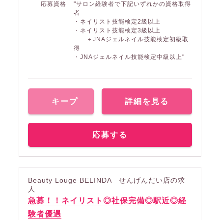
応募資格
"サロン経験者で下記いずれかの資格取得
者
・ネイリスト技能検定2級以上
・ネイリスト技能検定3級以上
＋JNAジェルネイル技能検定初級取
得
・JNAジェルネイル技能検定中級以上"
キープ
詳細を見る
応募する
Beauty Louge BELINDA せんげんだい店の求
人
急募！！ネイリスト◎社保完備◎駅近◎経
験者優遇