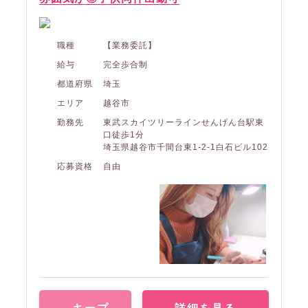
職種
【業務委託】
給与
完全歩合制
都道府県
埼玉
エリア
越谷市
勤務先
東武スカイツリーラインせんげん台駅東
口徒歩1分
埼玉県越谷市千間台東1-2-1白石ビル102
応募資格
自由