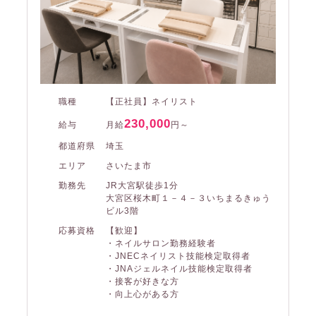
職種
【正社員】ネイリスト
230,000
給与
月給
円～
都道府県
埼玉
エリア
さいたま市
勤務先
JR大宮駅徒歩1分
大宮区桜木町１－４－３いちまるきゅう
ビル3階
応募資格
【歓迎】
・ネイルサロン勤務経験者
・JNECネイリスト技能検定取得者
・JNAジェルネイル技能検定取得者
・接客が好きな方
・向上心がある方