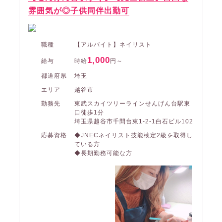
雰囲気が◎子供同伴出勤可
職種
【アルバイト】ネイリスト
1,000
給与
時給
円～
都道府県
埼玉
エリア
越谷市
勤務先
東武スカイツリーラインせんげん台駅東
口徒歩1分
埼玉県越谷市千間台東1-2-1白石ビル102
応募資格
◆JNECネイリスト技能検定2級を取得し
ている方
◆長期勤務可能な方