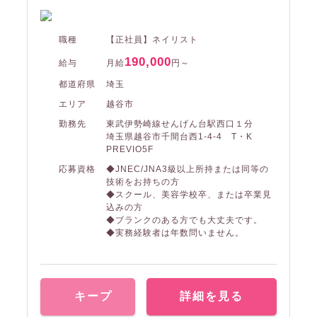
職種
【正社員】ネイリスト
190,000
給与
月給
円～
都道府県
埼玉
エリア
越谷市
勤務先
東武伊勢崎線せんげん台駅西口１分
埼玉県越谷市千間台西1-4-4 T・K
PREVIO5F
応募資格
◆JNEC/JNA3級以上所持または同等の
技術をお持ちの方
◆スクール、美容学校卒、または卒業見
込みの方
◆ブランクのある方でも大丈夫です。
◆実務経験者は年数問いません。
キープ
詳細を見る