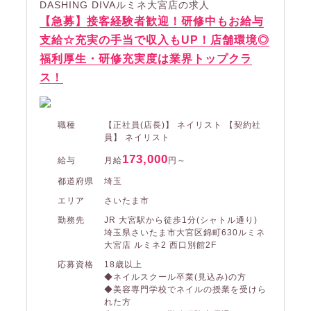
DASHING DIVAルミネ大宮店の求人
【急募】接客経験者歓迎！研修中もお給与
支給☆充実の手当で収入もUP！店舗環境◎
福利厚生・研修充実度は業界トップクラ
ス！
職種
【正社員(店長)】 ネイリスト 【契約社
員】 ネイリスト
173,000
給与
月給
円～
都道府県
埼玉
エリア
さいたま市
勤務先
JR 大宮駅から徒歩1分(シャトル通り)
埼玉県さいたま市大宮区錦町630ルミネ
大宮店 ルミネ2 西口別館2F
応募資格
18歳以上
◆ネイルスクール卒業(見込み)の方
◆美容専門学校でネイルの授業を受けら
れた方