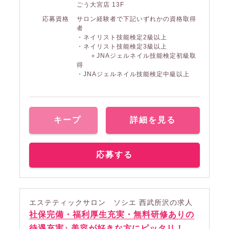
ごう大宮店 13F
応募資格
サロン経験者で下記いずれかの資格取得
者
・ネイリスト技能検定2級以上
・ネイリスト技能検定3級以上
＋JNAジェルネイル技能検定初級取
得
・JNAジェルネイル技能検定中級以上
キープ
詳細を見る
応募する
エステティックサロン ソシエ 西武所沢の求人
社保完備・福利厚生充実・無料研修ありの
待遇充実♪ 美容が好きな方にピッタリ！