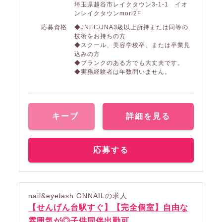
埼玉県越谷市レイクタウン3-1-1 イオ
ンレイクタウンmori2F
応募資格
◆JNEC/JNA3級以上所持または同等の
技術をお持ちの方
◆スクール、美容学校卒、または卒業見
込みの方
◆ブランクのある方でも大丈夫です。
◆実務経験者は年数問いません。
キープ
詳細を見る
応募する
nail&eyelash ONNAILの求人
【せんげん台駅すぐ】【完全個室】自由な
雰囲気が◎子供同伴出勤可