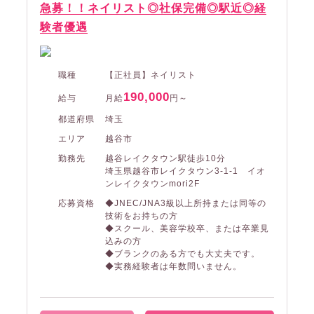
急募！！ネイリスト◎社保完備◎駅近◎経
験者優遇
職種
【正社員】ネイリスト
190,000
給与
月給
円～
都道府県
埼玉
エリア
越谷市
勤務先
越谷レイクタウン駅徒歩10分
埼玉県越谷市レイクタウン3-1-1 イオ
ンレイクタウンmori2F
応募資格
◆JNEC/JNA3級以上所持または同等の
技術をお持ちの方
◆スクール、美容学校卒、または卒業見
込みの方
◆ブランクのある方でも大丈夫です。
◆実務経験者は年数問いません。