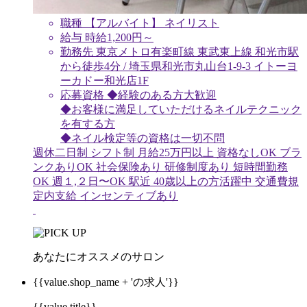
職種
【アルバイト】 ネイリスト
給与
時給
1,200
円～
勤務先
東京メトロ有楽町線 東武東上線 和光市駅
から徒歩4分 / 埼玉県和光市丸山台1-9-3 イトーヨ
ーカドー和光店1F
応募資格
◆経験のある方大歓迎
◆お客様に満足していただけるネイルテクニック
を有する方
◆ネイル検定等の資格は一切不問
週休二日制
シフト制
月給25万円以上
資格なしOK
ブラ
ンクありOK
社会保険あり
研修制度あり
短時間勤務
OK
週１,２日〜OK
駅近
40歳以上の方活躍中
交通費規
定内支給
インセンティブあり
あなたにオススメのサロン
{{value.shop_name + 'の求人'}}
{{value.title}}