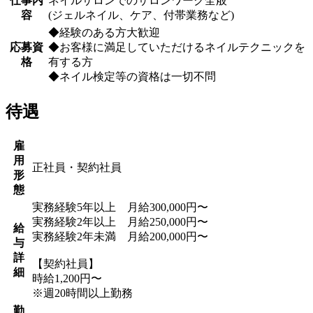
仕事内
ネイルサロンでのサロンワーク全般
容
(ジェルネイル、ケア、付帯業務など)
◆経験のある方大歓迎
応募資
◆お客様に満足していただけるネイルテクニックを
格
有する方
◆ネイル検定等の資格は一切不問
待遇
雇
用
正社員・契約社員
形
態
実務経験5年以上 月給300,000円〜
実務経験2年以上 月給250,000円〜
給
実務経験2年未満 月給200,000円〜
与
詳
【契約社員】
細
時給1,200円〜
※週20時間以上勤務
勤