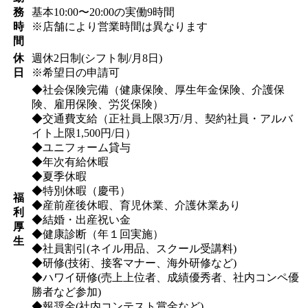
務
基本10:00〜20:00の実働9時間
時
※店舗により営業時間は異なります
間
休
週休2日制(シフト制/月8日)
日
※希望日の申請可
◆社会保険完備（健康保険、厚生年金保険、介護保
険、雇用保険、労災保険）
◆交通費支給（正社員上限3万/月、契約社員・アルバ
イト上限1,500円/日）
◆ユニフォーム貸与
◆年次有給休暇
◆夏季休暇
◆特別休暇（慶弔）
福
◆産前産後休暇、育児休業、介護休業あり
利
◆結婚・出産祝い金
厚
◆健康診断（年１回実施）
生
◆社員割引(ネイル用品、スクール受講料)
◆研修(技術、接客マナー、海外研修など)
◆ハワイ研修(売上上位者、成績優秀者、社内コンペ優
勝者など参加)
◆報奨金(社内コンテスト賞金など)