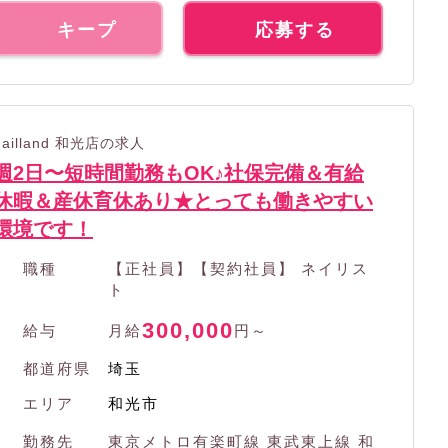
キープ
応募する
nailland 和光店の求人
週2日〜短時間勤務もOK♪社保完備＆有給
休暇＆産休育休あり★とっても働きやすい
環境です！
職種
【正社員】【契約社員】 ネイリス
ト
300,000
給与
月給
円～
都道府県
埼玉
エリア
和光市
勤務先
東京メトロ有楽町線 東武東上線 和