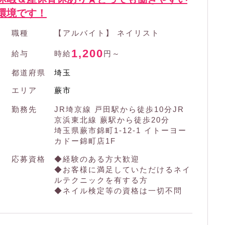
環境です！
職種
【アルバイト】 ネイリスト
1,200
給与
時給
円～
都道府県
埼玉
エリア
蕨市
勤務先
JR埼京線 戸田駅から徒歩10分JR
京浜東北線 蕨駅から徒歩20分
埼玉県蕨市錦町1-12-1 イトーヨー
カドー錦町店1F
応募資格
◆経験のある方大歓迎
◆お客様に満足していただけるネイ
ルテクニックを有する方
◆ネイル検定等の資格は一切不問