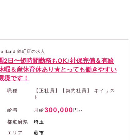
nailland 錦町店の求人
週2日〜短時間勤務もOK♪社保完備＆有給
休暇＆産休育休あり★とっても働きやすい
環境です！
職種
【正社員】【契約社員】 ネイリス
ト
300,000
給与
月給
円～
都道府県
埼玉
エリア
蕨市