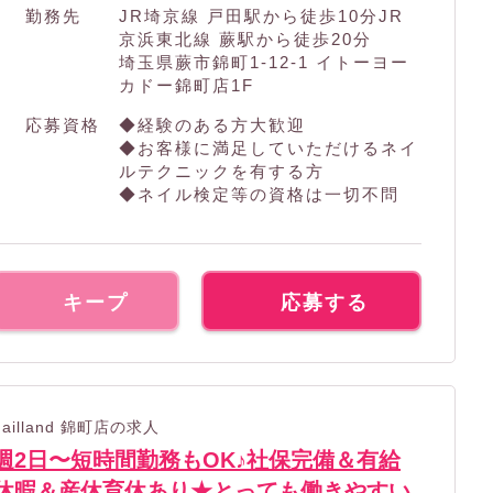
勤務先
JR埼京線 戸田駅から徒歩10分JR
京浜東北線 蕨駅から徒歩20分
埼玉県蕨市錦町1-12-1 イトーヨー
カドー錦町店1F
応募資格
◆経験のある方大歓迎
◆お客様に満足していただけるネイ
ルテクニックを有する方
◆ネイル検定等の資格は一切不問
キープ
応募する
nailland 錦町店の求人
週2日〜短時間勤務もOK♪社保完備＆有給
休暇＆産休育休あり★とっても働きやすい