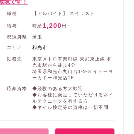
環境です！
職種
【アルバイト】 ネイリスト
1,200
給与
時給
円～
都道府県
埼玉
エリア
和光市
勤務先
東京メトロ有楽町線 東武東上線 和
光市駅から徒歩4分
埼玉県和光市丸山台1-9-3 イトーヨ
ーカドー和光店1F
応募資格
◆経験のある方大歓迎
◆お客様に満足していただけるネイ
ルテクニックを有する方
◆ネイル検定等の資格は一切不問