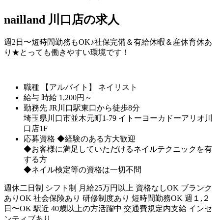
nailland 川口店の求人
週2日〜短時間勤務もOK♪社保完備＆有給休暇＆産休育休あ
り★とっても働きやすい環境です！
職種
【アルバイト】 ネイリスト
給与
時給
1,200
円～
勤務先
JR川口駅東口から徒歩8分
埼玉県川口市並木元町1-79 イトーヨーカドーアリオ川
口店1F
応募資格
◆経験のある方大歓迎
◆お客様に満足していただけるネイルテクニックを有
する方
◆ネイル検定等の資格は一切不問
週休二日制
シフト制
月給25万円以上
資格なしOK
ブランク
ありOK
社会保険あり
研修制度あり
短時間勤務OK
週１,２
日〜OK
駅近
40歳以上の方活躍中
交通費規定内支給
インセ
ンティブあり