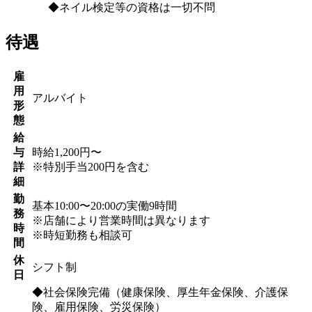
◆ネイル検定等の資格は一切不問
待遇
雇
用
アルバイト
形
態
給
与
時給1,200円〜
詳
※特別手当200円を含む
細
勤
基本10:00〜20:00の実働9時間
務
※店舗により営業時間は異なります
時
※時短勤務も相談可
間
休
シフト制
日
◆社会保険完備（健康保険、厚生年金保険、介護保
険、雇用保険、労災保険）