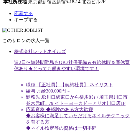
本社所在地
東京都新宿区新宿5-18-14 北西ビル2F
応募する
キープする
このサロンの求人一覧
株式会社レッドネイルズ
週2日〜短時間勤務もOK♪社保完備＆有給休暇＆産休育
休あり★とっても働きやすい環境です！
職種
【正社員】【契約社員】 ネイリスト
給与
月給
300,000
円～
勤務先
JR川口駅東口から徒歩8分 / 埼玉県川口市
並木元町1-79 イトーヨーカドーアリオ川口店1F
応募資格
◆経験のある方大歓迎
◆お客様に満足していただけるネイルテクニック
を有する方
◆ネイル検定等の資格は一切不問