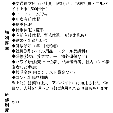
◆交通費支給（正社員上限3万/月、契約社員・アルバ
イト上限1,500円/日）
◆ユニフォーム貸与
◆年次有給休暇
◆夏季休暇
◆特別休暇（慶弔）
福
◆産前産後休暇、育児休業、介護休業あり
利
◆結婚・出産祝い金
厚
◆健康診断（年１回実施）
生
◆社員割引(ネイル用品、スクール受講料)
◆研修(技術、接客マナー、海外研修など)
◆ハワイ研修(売上上位者、成績優秀者、社内コンペ優
勝者など参加)
◆報奨金(社内コンテスト賞金など)
◆コンペ出場料補助
※上記には契約社員・アルバイトには適用されない項
目や、入社6ヶ月〜1年後に適用される項目もあります
研
修
あり
制
度