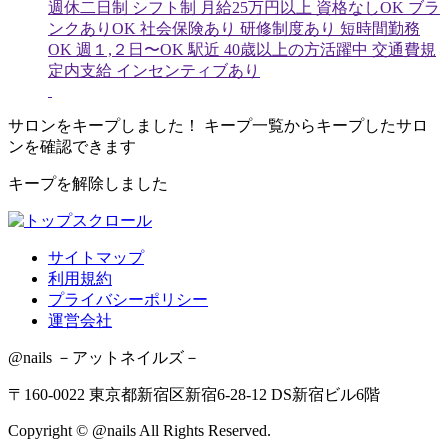
週休二日制
シフト制
月給25万円以上
資格なしOK
ブラ
ンクありOK
社会保険あり
研修制度あり
短時間勤務
OK
週１,２日〜OK
駅近
40歳以上の方活躍中
交通費規
定内支給
インセンティブあり
サロンをキープしました！
キープ一覧からキープしたサロ
ンを確認できます
キープを解除しました
サイトマップ
利用規約
プライバシーポリシー
運営会社
@nails －アットネイルズ－
〒160-0022 東京都新宿区新宿6-28-12 DS新宿ビル6階
Copyright © @nails All Rights Reserved.