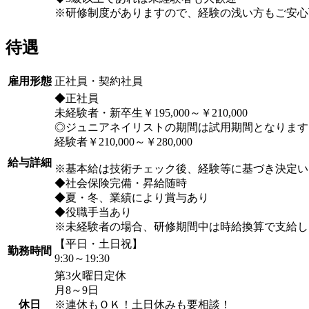
※研修制度がありますので、経験の浅い方もご安心
待遇
雇用形態
正社員・契約社員
◆正社員
未経験者・新卒生￥195,000～￥210,000
◎ジュニアネイリストの期間は試用期間となります
経験者￥210,000～￥280,000
給与詳細
※基本給は技術チェック後、経験等に基づき決定い
◆社会保険完備・昇給随時
◆夏・冬、業績により賞与あり
◆役職手当あり
※未経験者の場合、研修期間中は時給換算で支給し
【平日・土日祝】
勤務時間
9:30～19:30
第3火曜日定休
月8～9日
休日
※連休もＯＫ！土日休みも要相談！