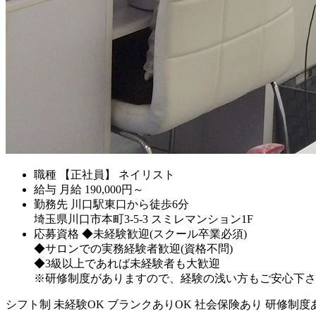
職種
【正社員】 ネイリスト
給与
月給
190,000
円～
勤務先
川口駅東口から徒歩6分
埼玉県川口市本町3-5-3 スミレマンション1F
応募資格
◆未経験歓迎(スクール卒業必須)
◆サロンでの実務経験者歓迎(資格不問)
◆3級以上であれば未経験者も大歓迎
※研修制度がありますので、経験の浅い方もご安心下さ
シフト制
未経験OK
ブランクありOK
社会保険あり
研修制度