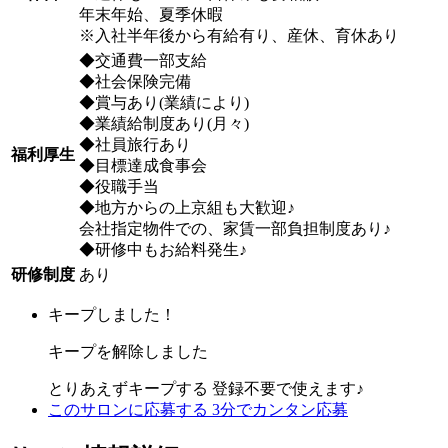
年末年始、夏季休暇
※入社半年後から有給有り、産休、育休あり
◆交通費一部支給
◆社会保険完備
◆賞与あり(業績により)
◆業績給制度あり(月々)
◆社員旅行あり
福利厚生
◆目標達成食事会
◆役職手当
◆地方からの上京組も大歓迎♪
会社指定物件での、家賃一部負担制度あり♪
◆研修中もお給料発生♪
研修制度
あり
キープしました！
キープを解除しました
とりあえずキープする
登録不要で使えます♪
このサロンに応募する
3分でカンタン応募