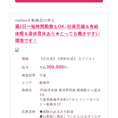
nailland 船橋店の求人
週2日〜短時間勤務もOK♪社保完備＆有給
休暇＆産休育休あり★とっても働きやすい
環境です！
職種
【正社員】【契約社員】 ネイリスト
300,000
給与
月給
円～
都道府県
千葉
エリア
船橋市
勤務先
JR総武本線 東武野田線 船橋駅から徒歩
3分
千葉県船橋市本町17-6-1 イトーヨーカ
ドー船橋店1F
応募資格
◆経験のある方大歓迎
◆お客様に満足していただけるネイルテ