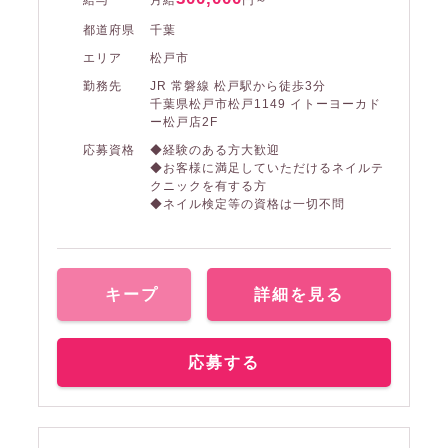
給与
月給
円～
都道府県
千葉
エリア
松戸市
勤務先
JR 常磐線 松戸駅から徒歩3分
千葉県松戸市松戸1149 イトーヨーカド
ー松戸店2F
応募資格
◆経験のある方大歓迎
◆お客様に満足していただけるネイルテ
クニックを有する方
◆ネイル検定等の資格は一切不問
キープ
詳細を見る
応募する