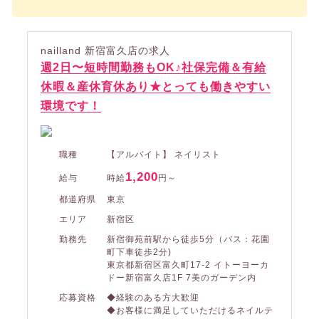
nailland 新宿富久店の求人
週2日〜短時間勤務もOK♪社保完備＆有給
休暇＆産休育休あり★とっても働きやすい
環境です！
職種
【アルバイト】 ネイリスト
1,200
給与
時給
円～
都道府県
東京
エリア
新宿区
勤務先
新宿御苑前駅から徒歩5分（バス：花園
町下車徒歩2分)
東京都新宿区富久町17-2 イトーヨーカ
ドー新宿富久店1F 7美のガーデン内
応募資格
◆経験のある方大歓迎
◆お客様に満足していただけるネイルテ