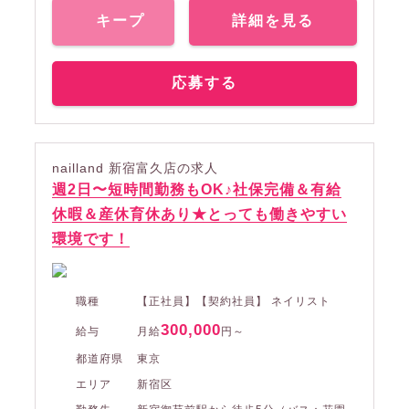
キープ
詳細を見る
応募する
nailland 新宿富久店の求人
週2日〜短時間勤務もOK♪社保完備＆有給
休暇＆産休育休あり★とっても働きやすい
環境です！
職種
【正社員】【契約社員】 ネイリスト
300,000
給与
月給
円～
都道府県
東京
エリア
新宿区