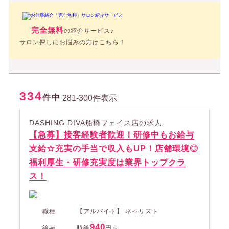
完全無料
の紹介サービス♪
サロン探しにお悩みの方はこちら！
334
件中
281-300件表示
DASHING DIVA船橋フェイス店の求人
【急募】接客経験者歓迎！研修中もお給与
支給☆充実の手当で収入もUP！店舗環境◎
福利厚生・研修充実度は業界トップクラ
ス！
職種
【アルバイト】 ネイリスト
940
給与
時給
円～