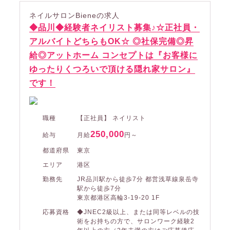
ネイルサロンBieneの求人
◆品川◆経験者ネイリスト募集♪☆正社員・
アルバイトどちらもOK☆ ◎社保完備◎昇
給◎アットホーム コンセプトは『お客様に
ゆったりくつろいで頂ける隠れ家サロン』
です！
職種
【正社員】 ネイリスト
250,000
給与
月給
円～
都道府県
東京
エリア
港区
勤務先
JR品川駅から徒歩7分 都営浅草線泉岳寺
駅から徒歩7分
東京都港区高輪3-19-20 1F
応募資格
◆JNEC2級以上、または同等レベルの技
術をお持ちの方で、サロンワーク経験2