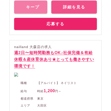
キープ
詳細を見る
応募する
nailland 大森店の求人
週2日〜短時間勤務もOK♪社保完備＆有給
休暇＆産休育休あり★とっても働きやすい
環境です！
職種
【アルバイト】 ネイリスト
1,200
給与
時給
円～
都道府県
東京
エリア
大田区