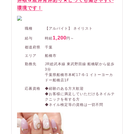
環境です！
職種
【アルバイト】 ネイリスト
1,200
給与
時給
円～
都道府県
千葉
エリア
船橋市
勤務先
JR総武本線 東武野田線 船橋駅から徒歩
3分
千葉県船橋市本町17-6-1 イトーヨーカ
ドー船橋店1F
応募資格
◆経験のある方大歓迎
◆お客様に満足していただけるネイルテ
クニックを有する方
◆ネイル検定等の資格は一切不問