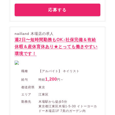
応募する
nailland 木場店の求人
週2日〜短時間勤務もOK♪社保完備＆有給
休暇＆産休育休あり★とっても働きやすい
環境です！
職種
【アルバイト】 ネイリスト
1,200
給与
時給
円～
都道府県
東京
エリア
江東区
勤務先
木場駅から徒歩5分
東京都江東区木場1-5-30 イトーヨーカ
ドー木場店1F 7美のガーデン内