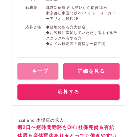
勤務先
都営新宿線 西大島駅から徒歩15分
東京都江東区北砂2-17 イトーヨーカド
ーアリオ北砂店1F
応募資格
◆経験のある方大歓迎
◆お客様に満足していただけるネイルテ
クニックを有する方
◆ネイル検定等の資格は一切不問
キープ
詳細を見る
応募する
nailland 木場店の求人
週2日〜短時間勤務もOK♪社保完備＆有給
休暇＆産休育休あり★とっても働きやすい