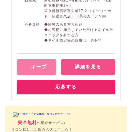
勤務先
新宿御苑前駅から徒歩5分（バス：花園
町下車徒歩2分)
東京都新宿区富久町17-2 イトーヨーカ
ドー新宿富久店1F 7美のガーデン内
応募資格
◆経験のある方大歓迎
◆お客様に満足していただけるネイルテ
クニックを有する方
◆ネイル検定等の資格は一切不問
キープ
詳細を見る
応募する
完全無料
の紹介サービス♪
サロン探しにお悩みの方はこちら！