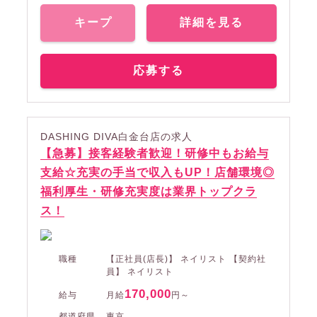
キープ
詳細を見る
応募する
DASHING DIVA白金台店の求人
【急募】接客経験者歓迎！研修中もお給与
支給☆充実の手当で収入もUP！店舗環境◎
福利厚生・研修充実度は業界トップクラ
ス！
職種
【正社員(店長)】 ネイリスト 【契約社
員】 ネイリスト
170,000
給与
月給
円～
都道府県
東京