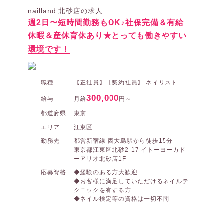
nailland 北砂店の求人
週2日〜短時間勤務もOK♪社保完備＆有給
休暇＆産休育休あり★とっても働きやすい
環境です！
職種
【正社員】【契約社員】 ネイリスト
300,000
給与
月給
円～
都道府県
東京
エリア
江東区
勤務先
都営新宿線 西大島駅から徒歩15分
東京都江東区北砂2-17 イトーヨーカド
ーアリオ北砂店1F
応募資格
◆経験のある方大歓迎
◆お客様に満足していただけるネイルテ
クニックを有する方
◆ネイル検定等の資格は一切不問