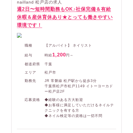
nailland 松戸店の求人
週2日〜短時間勤務もOK♪社保完備＆有給
休暇＆産休育休あり★とっても働きやすい
環境です！
職種
【アルバイト】 ネイリスト
1,200
給与
時給
円～
都道府県
千葉
エリア
松戸市
勤務先
JR 常磐線 松戸駅から徒歩3分
千葉県松戸市松戸1149 イトーヨーカド
ー松戸店2F
応募資格
◆経験のある方大歓迎
◆お客様に満足していただけるネイルテ
クニックを有する方
◆ネイル検定等の資格は一切不問