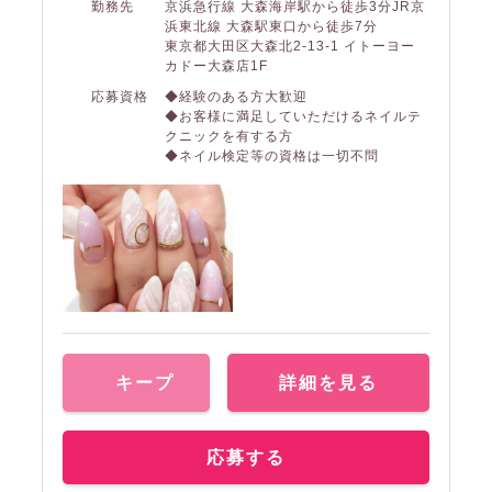
勤務先
京浜急行線 大森海岸駅から徒歩3分JR京
浜東北線 大森駅東口から徒歩7分
東京都大田区大森北2-13-1 イトーヨー
カドー大森店1F
応募資格
◆経験のある方大歓迎
◆お客様に満足していただけるネイルテ
クニックを有する方
◆ネイル検定等の資格は一切不問
キープ
詳細を見る
応募する