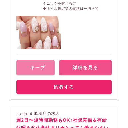
クニックを有する方
◆ネイル検定等の資格は一切不問
キープ
詳細を見る
応募する
nailland 船橋店の求人
週2日〜短時間勤務もOK♪社保完備＆有給
休暇＆産休育休あり★とっても働きやすい