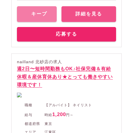
キープ
詳細を見る
応募する
nailland 北砂店の求人
週2日〜短時間勤務もOK♪社保完備＆有給
休暇＆産休育休あり★とっても働きやすい
環境です！
職種
【アルバイト】 ネイリスト
1,200
給与
時給
円～
都道府県
東京
エリア
江東区