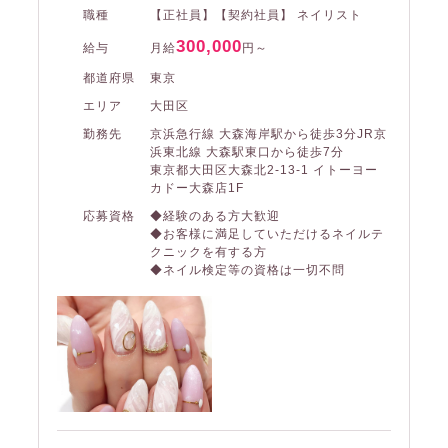
職種
【正社員】【契約社員】 ネイリスト
300,000
給与
月給
円～
都道府県
東京
エリア
大田区
勤務先
京浜急行線 大森海岸駅から徒歩3分JR京
浜東北線 大森駅東口から徒歩7分
東京都大田区大森北2-13-1 イトーヨー
カドー大森店1F
応募資格
◆経験のある方大歓迎
◆お客様に満足していただけるネイルテ
クニックを有する方
◆ネイル検定等の資格は一切不問