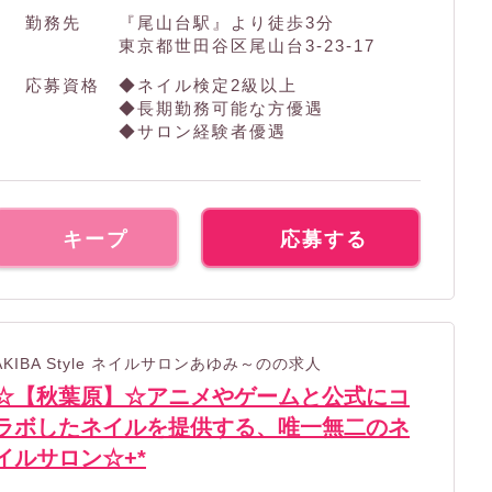
勤務先
『尾山台駅』より徒歩3分
東京都世田谷区尾山台3-23-17
応募資格
◆ネイル検定2級以上
◆長期勤務可能な方優遇
◆サロン経験者優遇
キープ
応募する
AKIBA Style ネイルサロンあゆみ～のの求人
☆【秋葉原】☆アニメやゲームと公式にコ
ラボしたネイルを提供する、唯一無二のネ
イルサロン☆+*