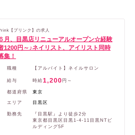
Prink【プリンク】の求人
６月、目黒店リニューアルオープン☆経験
者1200円～♪ネイリスト、アイリスト同時
募集！
職種
【アルバイト】ネイルサロン
1,200
給与
時給
円～
都道府県
東京
エリア
目黒区
勤務先
『目黒駅』より徒歩2分
東京都目黒区目黒1-4-11目黒NTビ
ルディング5F