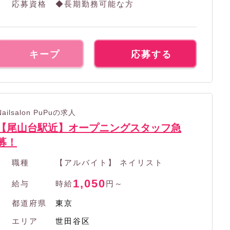
応募資格
◆長期勤務可能な方
キープ
応募する
Nailsalon PuPuの求人
【尾山台駅近】オープニングスタッフ急
募！
職種
【アルバイト】 ネイリスト
1,050
給与
時給
円～
都道府県
東京
エリア
世田谷区