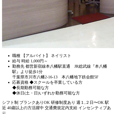
職種
【アルバイト】 ネイリスト
給与
時給
1,000
円～
勤務先
都営新宿線本八幡駅直通 JR総武線『本八幡
駅』より徒歩1分
千葉県市川市八幡2-16-13 本八幡地下鉄会館5F
応募資格
◆スクールを卒業している方
◆長期勤務可能な方
◆休日(土・日)いずれか勤務可能な方
シフト制
ブランクありOK
研修制度あり
週１,２日〜OK
駅
近
40歳以上の方活躍中
交通費規定内支給
インセンティブあ
り