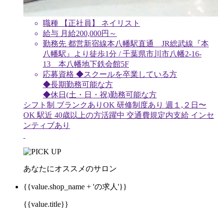
職種
【正社員】 ネイリスト
給与
月給
200,000
円～
勤務先
都営新宿線本八幡駅直通 JR総武線『本
八幡駅』より徒歩1分 / 千葉県市川市八幡2-16-
13 本八幡地下鉄会館5F
応募資格
◆スクールを卒業している方
◆長期勤務可能な方
◆休日(土・日・祝)勤務可能な方
シフト制
ブランクありOK
研修制度あり
週１,２日〜
OK
駅近
40歳以上の方活躍中
交通費規定内支給
インセ
ンティブあり
あなたにオススメのサロン
{{value.shop_name + 'の求人'}}
{{value.title}}