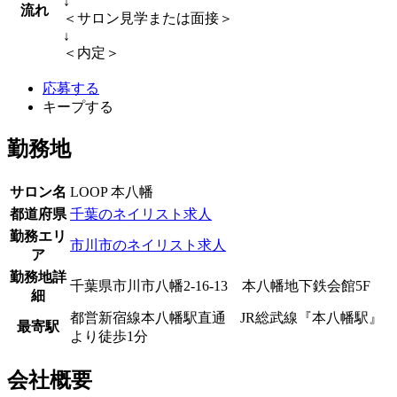
↓
流れ
＜サロン見学または面接＞
↓
＜内定＞
応募する
キープする
勤務地
サロン名
LOOP 本八幡
都道府県
千葉のネイリスト求人
勤務エリ
市川市のネイリスト求人
ア
勤務地詳
千葉県市川市八幡2-16-13 本八幡地下鉄会館5F
細
都営新宿線本八幡駅直通 JR総武線『本八幡駅』
最寄駅
より徒歩1分
会社概要