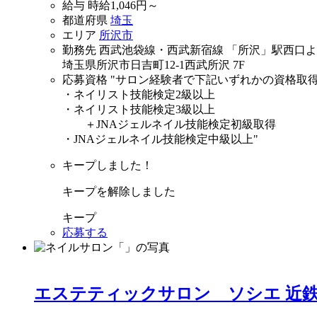
給与
時給
1,046
円～
都道府県
埼玉
エリア
所沢市
勤務先
西武池袋線・西武新宿線 「所沢」駅西口よ
埼玉県所沢市日吉町12-1西武所沢 7F
応募資格
"サロン経験者で下記いずれかの資格取
・ネイリスト技能検定2級以上
・ネイリスト技能検定3級以上
＋JNAジェルネイル技能検定初級取得
・JNAジェルネイル技能検定中級以上"
キープしました！
キープを解除しました
キープ
応募する
エステティックサロン ソシエ 近