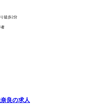
り徒歩2分
得者
鉄奈良の求人