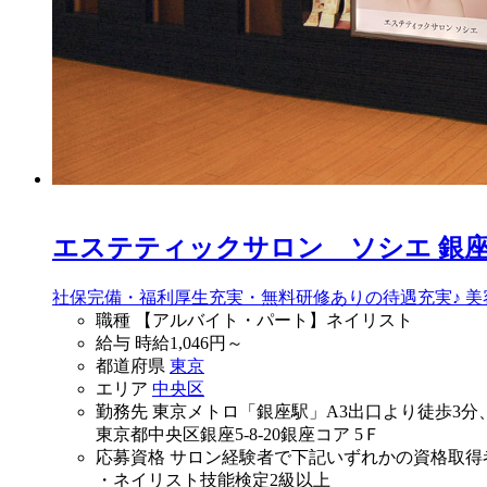
エステティックサロン ソシエ 銀
社保完備・福利厚生充実・無料研修ありの待遇充実♪ 
職種
【アルバイト・パート】ネイリスト
給与
時給
1,046
円～
都道府県
東京
エリア
中央区
勤務先
東京メトロ「銀座駅」A3出口より徒歩3分
東京都中央区銀座5-8-20銀座コア 5Ｆ
応募資格
サロン経験者で下記いずれかの資格取得
・ネイリスト技能検定2級以上