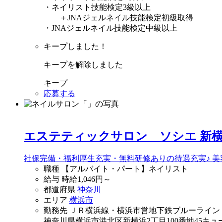
・ネイリスト技能検定3級以上
＋JNAジェルネイル技能検定初級取得
・JNAジェルネイル技能検定中級以上
キープしました！
キープを解除しました
キープ
応募する
エステティックサロン ソシエ 新
社保完備・福利厚生充実・無料研修ありの待遇充実♪ 
職種
【アルバイト・パート】ネイリスト
給与
時給
1,046
円～
都道府県
神奈川
エリア
横浜市
勤務先
ＪＲ横浜線・横浜市営地下鉄ブルーライン
神奈川県横浜市港北区新横浜2丁目100番地45キュ