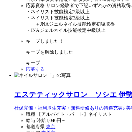
応募資格
サロン経験者で下記いずれかの資格取得
・ネイリスト技能検定2級以上
・ネイリスト技能検定3級以上
＋JNAジェルネイル技能検定初級取得
・JNAジェルネイル技能検定中級以上
キープしました！
キープを解除しました
キープ
応募する
エステティックサロン ソシエ 伊
社保完備・福利厚生充実・無料研修ありの待遇充実♪ 
職種
【アルバイト・パート】ネイリスト
給与
時給
1,046
円～
都道府県
東京