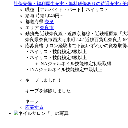
社保完備・福利厚生充実・無料研修ありの待遇充実♪ 
職種
【アルバイト・パート】ネイリスト
給与
時給
1,046
円～
都道府県
奈良
エリア
奈良市
勤務先
近鉄奈良線・近鉄京都線・近鉄橿原線「大
奈良県奈良市西大寺東町2-4-1近鉄百貨店奈良店 6F
応募資格
サロン経験者で下記いずれかの資格取得
・ネイリスト技能検定2級以上
・ネイリスト技能検定3級以上
＋JNAジェルネイル技能検定初級取得
・JNAジェルネイル技能検定中級以上
キープしました！
キープを解除しました
キープ
応募する