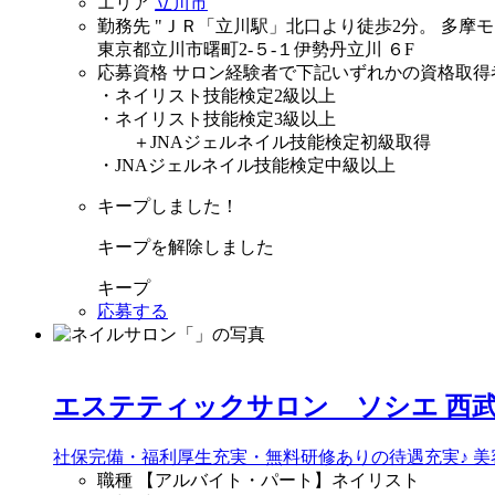
エリア
立川市
勤務先
"ＪＲ「立川駅」北口より徒歩2分。 多摩
東京都立川市曙町2-５-１伊勢丹立川 ６F
応募資格
サロン経験者で下記いずれかの資格取得
・ネイリスト技能検定2級以上
・ネイリスト技能検定3級以上
＋JNAジェルネイル技能検定初級取得
・JNAジェルネイル技能検定中級以上
キープしました！
キープを解除しました
キープ
応募する
エステティックサロン ソシエ 西
社保完備・福利厚生充実・無料研修ありの待遇充実♪ 
職種
【アルバイト・パート】ネイリスト