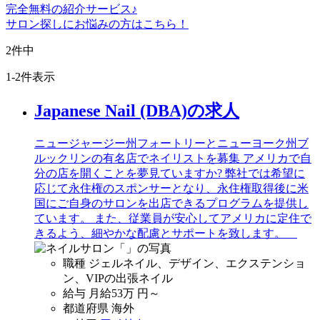
完全無料
の紹介サービス♪
サロン探しにお悩みの方はこちら！
2
件中
1-2件表示
Japanese Nail (DBA)の求人
ニュージャージー州フォートリーとニューヨーク州ブ
ルックリンの有名店でネイリストを募集 アメリカで自
分の店を開くことを夢見ていますか? 弊社では希望に
応じて永住権のスポンサーとなり、永住権取得後に米
国にご自身のサロンを出店できるプログラムを提供し
ています。 また、従業員が安心してアメリカに定住で
きるよう、細やかな配慮とサポートを致します。
職種
ジェルネイル、デザイン、エクステンショ
ン、VIPの出張ネイル
給与
月給
53万
円～
都道府県
海外