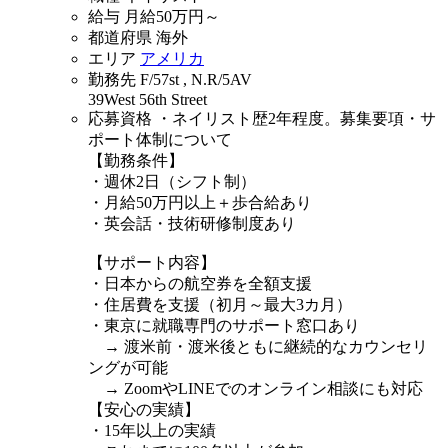
給与
月給
50万
円～
都道府県
海外
エリア
アメリカ
勤務先
F/57st , N.R/5AV
39West 56th Street
応募資格
・ネイリスト歴2年程度。募集要項・サ
ポート体制について
【勤務条件】
・週休2日（シフト制）
・月給50万円以上＋歩合給あり
・英会話・技術研修制度あり
【サポート内容】
・日本からの航空券を全額支援
・住居費を支援（初月～最大3カ月）
・東京に就職専門のサポート窓口あり
→ 渡米前・渡米後ともに継続的なカウンセリ
ングが可能
→ ZoomやLINEでのオンライン相談にも対応
【安心の実績】
・15年以上の実績