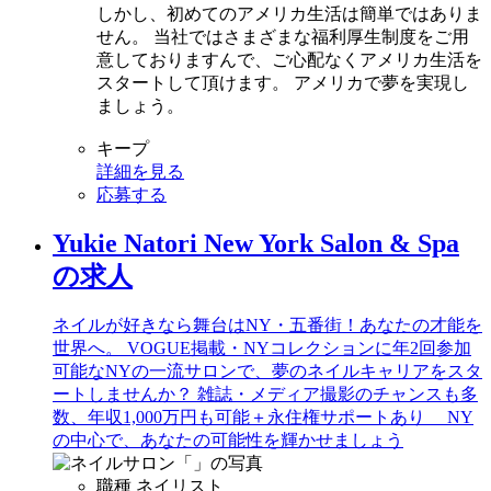
しかし、初めてのアメリカ生活は簡単ではありま
せん。 当社ではさまざまな福利厚生制度をご用
意しておりますんで、ご心配なくアメリカ生活を
スタートして頂けます。 アメリカで夢を実現し
ましょう。
キープ
詳細を見る
応募する
Yukie Natori New York Salon & Spa
の求人
ネイルが好きなら舞台はNY・五番街！あなたの才能を
世界へ。 VOGUE掲載・NYコレクションに年2回参加
可能なNYの一流サロンで、夢のネイルキャリアをスタ
ートしませんか？ 雑誌・メディア撮影のチャンスも多
数、年収1,000万円も可能＋永住権サポートあり NY
の中心で、あなたの可能性を輝かせましょう
職種
ネイリスト