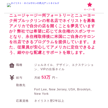
ネイリスト・ネイルサロンの求人アットネイルズ
その他のネイリスト・ネ
Japanese Nail (DBA)の求人
ニュージャージー州フォートリーとニューヨー
ク州ブルックリンの有名店でネイリストを募集
アメリカで自分の店を開くことを夢見ています
か? 弊社では希望に応じて永住権のスポンサー
となり、永住権取得後に米国にご自身のサロン
を出店できるプログラムを提供しています。 ま
た、従業員が安心してアメリカに定住できるよ
う、細やかな配慮とサポートを致します。
職種
ジェルネイル、デザイン、エクステンショ
ン、VIPの出張ネイル
53万
給与
月給
円～
勤務先
Fort Lee, New Jersey, USA, Brooklyn,
New York
応募資格
ネイリスト歴2年以上