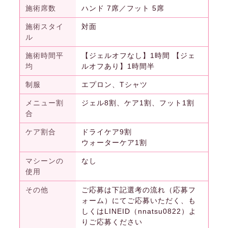
施術席数
ハンド 7席／フット 5席
施術スタイ
対面
ル
施術時間平
【ジェルオフなし】1時間 【ジェ
均
ルオフあり】1時間半
制服
エプロン、Tシャツ
メニュー割
ジェル8割、ケア1割、フット1割
合
ケア割合
ドライケア9割
ウォーターケア1割
マシーンの
なし
使用
その他
ご応募は下記選考の流れ（応募フ
ォーム）にてご応募いただく、も
しくはLINEID（nnatsu0822）よ
りご応募ください