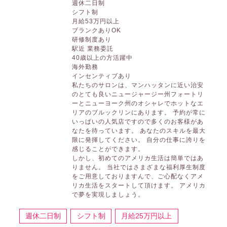
週休二日制
シフト制
月給53万円以上
ブランクありOK
研修制度あり
駅近 業務委託
40歳以上の方活躍中
海外勤務
インセンティブあり
私たちのサロンは、マンハッタンに近い治安
のとても良いニュージャージー州フォートリ
ーとニューヨーク州のオシャレでホットなエ
リアのブルックリンにあります。 予約が常に
いっぱいの人気店ですので多くのお客様があ
なたを待っています。 あなたのスキルを最大
限に発揮してください。 自分の仕事に誇りを
感じることができます。
しかし、初めてのアメリカ生活は簡単ではあ
りません。 当社ではさまざまな福利厚生制度
をご用意しておりますんで、ご心配なくアメ
リカ生活をスタートして頂けます。 アメリカ
で夢を実現しましょう。
週休二日制
シフト制
月給25万円以上