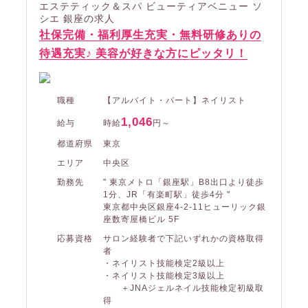
エステティック＆スパ ビューティアベニュー ソ
シエ 銀座の求人
社保完備・福利厚生充実・無料研修ありの
待遇充実♪ 美容が好きな方にピッタリ！
職種
【アルバイト・パート】ネイリスト
1,046
給与
時給
円～
都道府県
東京
エリア
中央区
勤務先
" 東京メトロ「銀座駅」B8出口より徒歩
1分、JR「有楽町駅」徒歩4分 "
東京都中央区銀座4-2-11ヒューリック銀
座数寄屋橋ビル 5F
応募資格
サロン経験者で下記いずれかの資格取得
者
・ネイリスト技能検定2級以上
・ネイリスト技能検定3級以上
＋JNAジェルネイル技能検定初級取
得