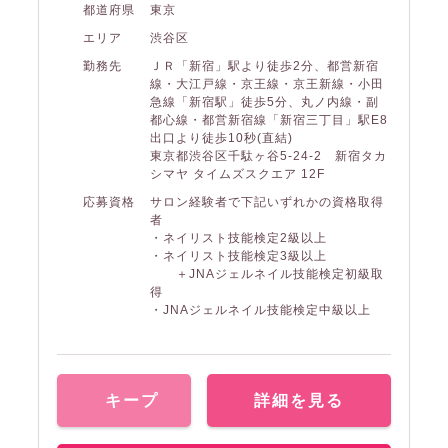
都道府県
東京
エリア
渋谷区
勤務先
ＪＲ「新宿」駅より徒歩2分、都営新宿
線・大江戸線・京王線・京王新線・小田
急線「新宿駅」徒歩5分、丸ノ内線・副
都心線・都営新宿線「新宿三丁目」駅E8
出口より徒歩10秒(直結)
東京都渋谷区千駄ヶ谷5-24-2 新宿タカ
シマヤ タイムズスクエア 12F
応募資格
サロン経験者で下記いずれかの資格取得
者
・ネイリスト技能検定2級以上
・ネイリスト技能検定3級以上
＋JNAジェルネイル技能検定初級取
得
・JNAジェルネイル技能検定中級以上
キープ
詳細を見る