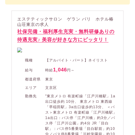
エステティックサロン ゲラン パリ ホテル椿
山荘東京の求人
社保完備・福利厚生充実・無料研修ありの
待遇充実♪ 美容が好きな方にピッタリ！
職種
【アルバイト・パート】ネイリスト
1,046
給与
時給
円～
都道府県
東京
エリア
文京区
勤務先
"東京メトロ 有楽町線「江戸川橋駅」1a
出口徒歩約 10分、 東京メトロ 東西線
「早稲田駅」3a出口徒歩約13分、 ＜バ
ス＞東京メトロ 有楽町線「江戸川橋駅」
1a出口：バス停「江戸川橋」約3分／バ
ス停「江戸川公園」約4分 JR「目白
駅」：バス停5番乗場「目白駅前」約10
分／バス停8番乗場「川村学園前」約10