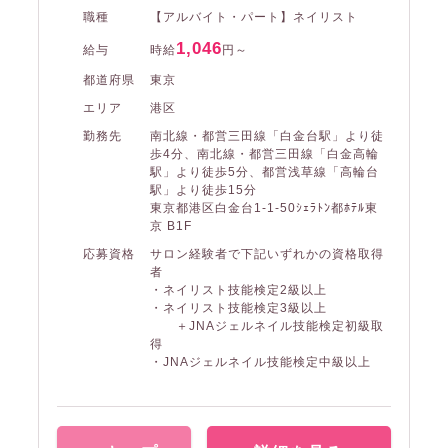
職種
【アルバイト・パート】ネイリスト
1,046
給与
時給
円～
都道府県
東京
エリア
港区
勤務先
南北線・都営三田線「白金台駅」より徒
歩4分、南北線・都営三田線「白金高輪
駅」より徒歩5分、都営浅草線「高輪台
駅」より徒歩15分
東京都港区白金台1-1-50ｼｪﾗﾄﾝ都ﾎﾃﾙ東
京 B1F
応募資格
サロン経験者で下記いずれかの資格取得
者
・ネイリスト技能検定2級以上
・ネイリスト技能検定3級以上
＋JNAジェルネイル技能検定初級取
得
・JNAジェルネイル技能検定中級以上