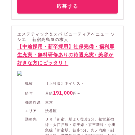
応募する
エステティック＆スパ ビューティアベニュー ソ
シエ 新宿高島屋の求人
【中途採用・新卒採用】社保完備・福利厚
生充実・無料研修ありの待遇充実♪ 美容が
好きな方にピッタリ！
職種
【正社員】ネイリスト
191,000
給与
月給
円～
都道府県
東京
エリア
渋谷区
勤務先
ＪＲ「新宿」駅より徒歩2分、都営新宿
線・大江戸線・京王線・京王新線・小田
急線「新宿駅」徒歩5分、丸ノ内線・副