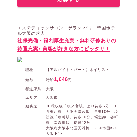
エステティックサロン ゲラン パリ 帝国ホテ
ル大阪の求人
社保完備・福利厚生充実・無料研修ありの
待遇充実♪ 美容が好きな方にピッタリ！
職種
【アルバイト・パート】ネイリスト
1,046
給与
時給
円～
都道府県
大阪
エリア
大阪市
勤務先
JR環状線「桜ノ宮駅」より徒歩5分、Ｊ
Ｒ東西線「大阪天満宮駅」徒歩10分、境
筋線「扇町駅」徒歩10分、堺筋線・谷町
線「南森町駅」徒歩12分、
大阪府大阪市北区天満橋1-8-50帝国ﾎﾃﾙ
大阪 B1F