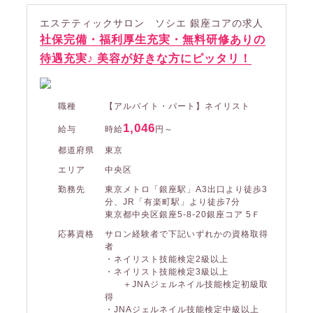
エステティックサロン ソシエ 銀座コアの求人
社保完備・福利厚生充実・無料研修ありの
待遇充実♪ 美容が好きな方にピッタリ！
職種
【アルバイト・パート】ネイリスト
1,046
給与
時給
円～
都道府県
東京
エリア
中央区
勤務先
東京メトロ「銀座駅」A3出口より徒歩3
分、JR「有楽町駅」より徒歩7分
東京都中央区銀座5-8-20銀座コア 5Ｆ
応募資格
サロン経験者で下記いずれかの資格取得
者
・ネイリスト技能検定2級以上
・ネイリスト技能検定3級以上
＋JNAジェルネイル技能検定初級取
得
・JNAジェルネイル技能検定中級以上