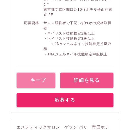
分"
東京都文京区関口2-10-8ホテル椿山荘東
京 2F
応募資格
サロン経験者で下記いずれかの資格取得
者
・ネイリスト技能検定2級以上
・ネイリスト技能検定3級以上
＋JNAジェルネイル技能検定初級取
得
・JNAジェルネイル技能検定中級以上
キープ
詳細を見る
応募する
エステティックサロン ゲラン パリ 帝国ホテ