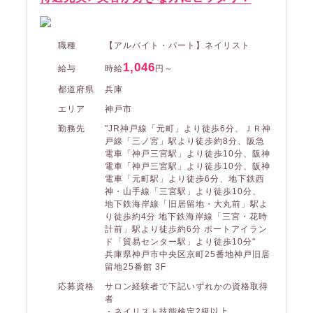
職種
【アルバイト・パート】ネイリスト
1,046
給与
時給
円～
都道府県
兵庫
エリア
神戸市
勤務先
"JR神戸線「元町」より徒歩6分、ＪＲ神
戸線「三ノ宮」駅より徒歩約8分、阪急
電車「神戸三宮駅」より徒歩10分、阪神
電車「神戸三宮駅」より徒歩10分、阪神
電車「元町駅」より徒歩6分、地下鉄西
神・山手線「三宮駅」より徒歩10分、
地下鉄海岸線「旧居留地・大丸前」駅よ
り徒歩約4分 地下鉄海岸線「三宮・花時
計前」駅より徒歩約6分 ポートアイラン
ド「貿易センター駅」より徒歩10分"
兵庫県神戸市中央区京町25番地神戸旧居
留地25番館 3F
応募資格
サロン経験者で下記いずれかの資格取得
者
・ネイリスト技能検定2級以上