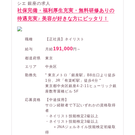
シエ 銀座の求人
社保完備・福利厚生充実・無料研修ありの
待遇充実♪ 美容が好きな方にピッタリ！
職種
【正社員】ネイリスト
191,000
給与
月給
円～
都道府県
東京
エリア
中央区
勤務先
" 東京メトロ「銀座駅」B8出口より徒歩
1分、JR「有楽町駅」徒歩4分 "
東京都中央区銀座4-2-11ヒューリック銀
座数寄屋橋ビル 5F
応募資格
【中途採用】
サロン経験者で下記いずれかの資格取得
者
・ネイリスト技能検定2級以上
・ネイリスト技能検定3級以上
＋JNAジェルネイル技能検定初級取
得