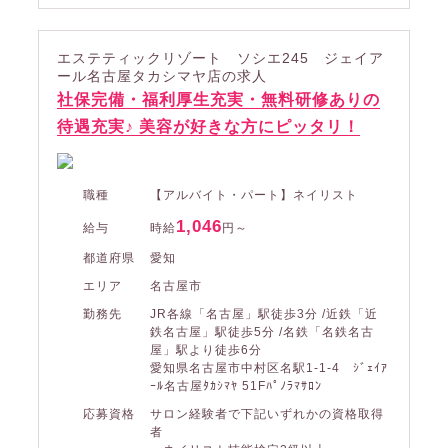
エステティックリゾート ソシエ245 ジェイア
ール名古屋タカシマヤ店の求人
社保完備・福利厚生充実・無料研修ありの
待遇充実♪ 美容が好きな方にピッタリ！
職種
【アルバイト・パート】ネイリスト
1,046
給与
時給
円～
都道府県
愛知
エリア
名古屋市
勤務先
JR各線「名古屋」駅徒歩3分 /近鉄「近
鉄名古屋」駅徒歩5分 /名鉄「名鉄名古
屋」駅より徒歩6分
愛知県名古屋市中村区名駅1-1-4 ｼﾞｪｲｱ
ｰﾙ名古屋ﾀｶｼﾏﾔ 51Fﾊﾟﾉﾗﾏｻﾛﾝ
応募資格
サロン経験者で下記いずれかの資格取得
者