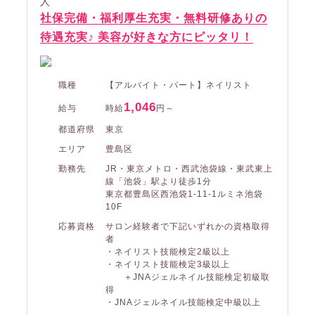
人
社保完備・福利厚生充実・無料研修ありの
待遇充実♪ 美容が好きな方にピッタリ！
職種
【アルバイト・パート】ネイリスト
1,046
給与
時給
円～
都道府県
東京
エリア
豊島区
勤務先
JR・東京メトロ・西武池袋線・東武東上
線「池袋」駅より徒歩1分
東京都豊島区西池袋1-11-1ルミネ池袋
10F
応募資格
サロン経験者で下記いずれかの資格取得
者
・ネイリスト技能検定2級以上
・ネイリスト技能検定3級以上
＋JNAジェルネイル技能検定初級取
得
・JNAジェルネイル技能検定中級以上