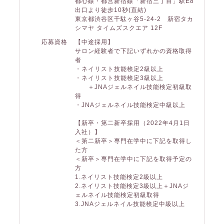
都心線・都営新宿線「新宿三丁目」駅E8
出口より徒歩10秒(直結)
東京都渋谷区千駄ヶ谷5-24-2 新宿タカ
シマヤ タイムズスクエア 12F
応募資格
【中途採用】
サロン経験者で下記いずれかの資格取得
者
・ネイリスト技能検定2級以上
・ネイリスト技能検定3級以上
＋JNAジェルネイル技能検定初級取
得
・JNAジェルネイル技能検定中級以上
【新卒・第二新卒採用（2022年4月1日
入社）】
＜第二新卒＞専門在学中に下記を取得し
た方
＜新卒＞専門在学中に下記を取得予定の
方
1.ネイリスト技能検定2級以上
2.ネイリスト技能検定3級以上＋JNAジ
ェルネイル技能検定初級取得
3.JNAジェルネイル技能検定中級以上