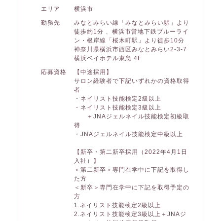
エリア
横浜市
勤務先
みなとみらい線「みなとみらい駅」より
徒歩約1分 、横浜市営地下鉄ブルーライ
ン・根岸線「桜木町駅」より徒歩10分
神奈川県横浜市西区みなとみらい2-3-7
横浜ベイホテル東急 4F
応募資格
【中途採用】
サロン経験者で下記いずれかの資格取得
者
・ネイリスト技能検定2級以上
・ネイリスト技能検定3級以上
＋JNAジェルネイル技能検定初級取
得
・JNAジェルネイル技能検定中級以上
【新卒・第二新卒採用（2022年4月1日
入社）】
＜第二新卒＞専門在学中に下記を取得し
た方
＜新卒＞専門在学中に下記を取得予定の
方
1.ネイリスト技能検定2級以上
2.ネイリスト技能検定3級以上＋JNAジ