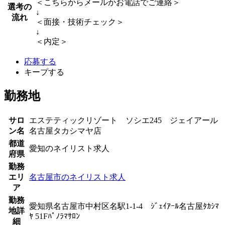
＜こちらからメールかお電話でご連絡＞
選考の
↓
流れ
＜面接・技術チェック＞
↓
＜内定＞
応募する
キープする
勤務地
サロ
エステティックリゾート ソシエ245 ジェイアール
ン名
名古屋タカシマヤ店
都道
愛知のネイリスト求人
府県
勤務
エリ
名古屋市のネイリスト求人
ア
勤務
愛知県名古屋市中村区名駅1-1-4 ｼﾞｪｲｱｰﾙ名古屋ﾀｶｼﾏ
地詳
ﾔ 51Fﾊﾟﾉﾗﾏｻﾛﾝ
細