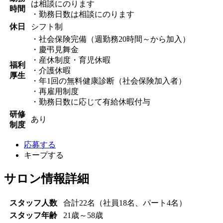
は相談にのります
時間
・勤務日数は相談にのります
休日
シフト制
・社会保険完備（週勤務20時間～から加入）
・慶弔見舞金
・産休制度・育児休暇
福利
・介護休暇
厚生
・年1回の無料健康診断（社会保険加入者）
・再雇用制度
・勤務日数に応じて有給休暇付与
研修
あり
制度
応募する
キープする
サロン情報詳細
スタッフ人数
合計22名（社員18名、パート4名）
スタッフ年齢
21歳～58歳