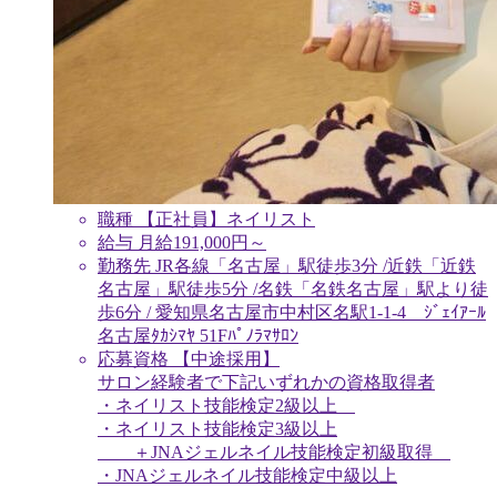
職種
【正社員】ネイリスト
給与
月給
191,000
円～
勤務先
JR各線「名古屋」駅徒歩3分 /近鉄「近鉄
名古屋」駅徒歩5分 /名鉄「名鉄名古屋」駅より徒
歩6分 / 愛知県名古屋市中村区名駅1-1-4 ｼﾞｪｲｱｰﾙ
名古屋ﾀｶｼﾏﾔ 51Fﾊﾟﾉﾗﾏｻﾛﾝ
応募資格
【中途採用】
サロン経験者で下記いずれかの資格取得者
・ネイリスト技能検定2級以上
・ネイリスト技能検定3級以上
＋JNAジェルネイル技能検定初級取得
・JNAジェルネイル技能検定中級以上