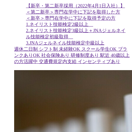
【新卒・第二新卒採用（2022年4月1日入社）】
＜第二新卒＞専門在学中に下記を取得した方
＜新卒＞専門在学中に下記を取得予定の方
1.ネイリスト技能検定2級以上
2.ネイリスト技能検定3級以上＋JNAジェルネイ
ル技能検定初級取得
3.JNAジェルネイル技能検定中級以上
週休二日制
シフト制
未経験OK
スクール学生OK
ブラ
ンクありOK
社会保険あり
研修制度あり
駅近
40歳以上
の方活躍中
交通費規定内支給
インセンティブあり