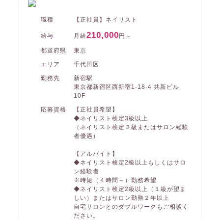
職種
【正社員】ネイリスト
210,000
給与
月給
円～
都道府県
東京
エリア
千代田区
勤務先
新宿駅
東京都新宿区西新宿1-18-4 共新ビル
10F
応募資格
【正社員希望】
◆ネイリスト検定3級以上
（ネイリスト検定２級またはサロン経験
者優遇）
【アルバイト】
◆ネイリスト検定2級以上もしくはサロ
ン経験者
※時短（４時間～）勤務希望
◆ネイリスト検定2級以上（１級が望ま
しい）またはサロン勤務２年以上
自宅サロンとのダブルワークもご相談く
ださい。