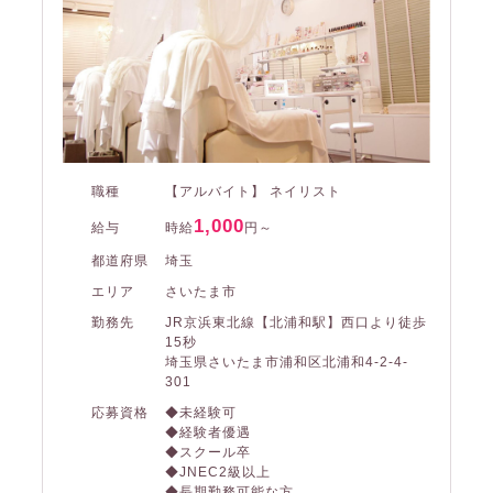
職種
【アルバイト】 ネイリスト
1,000
給与
時給
円～
都道府県
埼玉
エリア
さいたま市
勤務先
JR京浜東北線【北浦和駅】西口より徒歩
15秒
埼玉県さいたま市浦和区北浦和4-2-4-
301
応募資格
◆未経験可
◆経験者優遇
◆スクール卒
◆JNEC2級以上
◆長期勤務可能な方