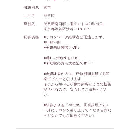
都道府県
東京
エリア
渋谷区
勤務先
渋谷新南口駅・東京メトロ16b出口
東京都渋谷区渋谷3-18-7 7F
応募資格
■サロンワーク経験者は優遇します。
■年齢不問
■実務未経験者もOK♪
■週1～の勤務もＯＫ！！
■未経験の方も大歓迎です！！
■未経験者の方は、研修期間を経てお客
様デビューとなります。
イチから学べる研修で納得いくまで技術
が学べるので、安心してご応募くださ
い。
■経験よりも「やる気」重視採用です♪
一緒にサロンを盛り上げてくださる方な
らどなたでもご応募ください♪