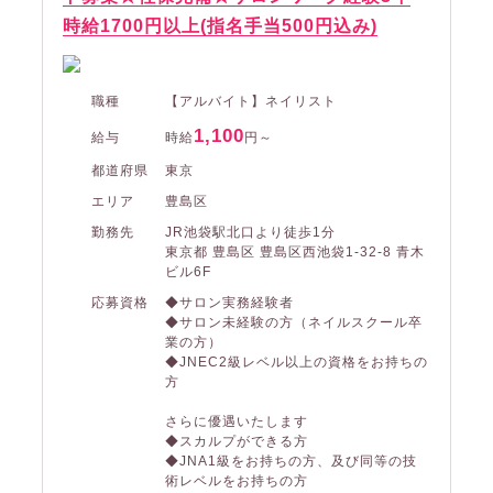
時給1700円以上(指名手当500円込み)
職種
【アルバイト】ネイリスト
1,100
給与
時給
円～
都道府県
東京
エリア
豊島区
勤務先
JR池袋駅北口より徒歩1分
東京都 豊島区 豊島区西池袋1-32-8 青木
ビル6F
応募資格
◆サロン実務経験者
◆サロン未経験の方（ネイルスクール卒
業の方）
◆JNEC2級レベル以上の資格をお持ちの
方
さらに優遇いたします
◆スカルプができる方
◆JNA1級をお持ちの方、及び同等の技
術レベルをお持ちの方