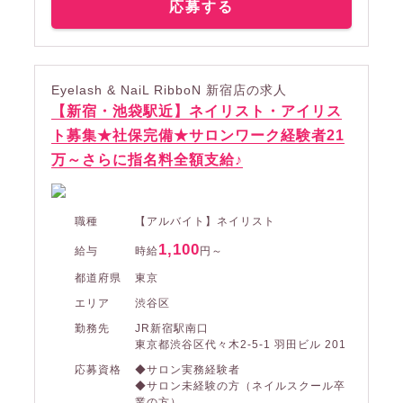
応募する
Eyelash & NaiL RibboN 新宿店の求人
【新宿・池袋駅近】ネイリスト・アイリス
ト募集★社保完備★サロンワーク経験者21
万～さらに指名料全額支給♪
職種
【アルバイト】ネイリスト
1,100
給与
時給
円～
都道府県
東京
エリア
渋谷区
勤務先
JR新宿駅南口
東京都渋谷区代々木2-5-1 羽田ビル 201
応募資格
◆サロン実務経験者
◆サロン未経験の方（ネイルスクール卒
業の方）