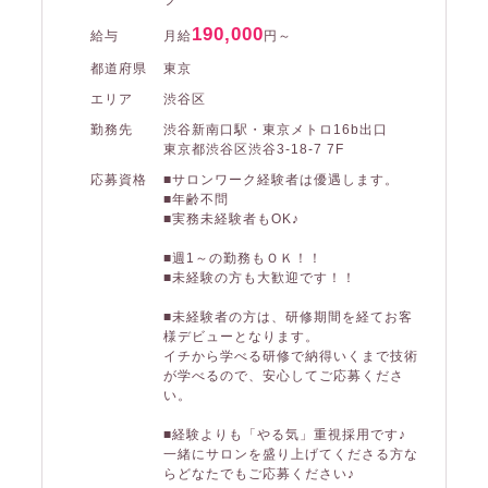
フ
190,000
給与
月給
円～
都道府県
東京
エリア
渋谷区
勤務先
渋谷新南口駅・東京メトロ16b出口
東京都渋谷区渋谷3-18-7 7F
応募資格
■サロンワーク経験者は優遇します。
■年齢不問
■実務未経験者もOK♪
■週1～の勤務もＯＫ！！
■未経験の方も大歓迎です！！
■未経験者の方は、研修期間を経てお客
様デビューとなります。
イチから学べる研修で納得いくまで技術
が学べるので、安心してご応募くださ
い。
■経験よりも「やる気」重視採用です♪
一緒にサロンを盛り上げてくださる方な
らどなたでもご応募ください♪