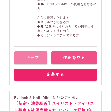
◆JNEC2級レベル以上の資格をお持ちの
方
さらに優遇いたします
◆スカルプができる方
◆JNA1級をお持ちの方、及び同等の技
術レベルをお持ちの方
◆まつげエクステもできる方
キープ
詳細を見る
応募する
Eyelash & NaiL RibboN 池袋店の求人
【新宿・池袋駅近】ネイリスト・アイリス
ト募集★社保完備★サロンワーク経験3年