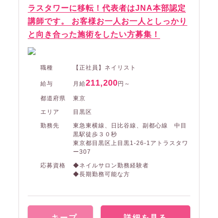
ラスタワーに移転！代表者はJNA本部認定
講師です。 お客様お一人お一人としっかり
と向き合った施術をしたい方募集！
職種
【正社員】ネイリスト
211,200
給与
月給
円～
都道府県
東京
エリア
目黒区
勤務先
東急東横線、日比谷線、副都心線 中目
黒駅徒歩３０秒
東京都目黒区上目黒1-26-1アトラスタワ
ー307
応募資格
◆ネイルサロン勤務経験者
◆長期勤務可能な方
キープ
詳細を見る