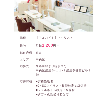
職種
【アルバイト】ネイリスト
1,200
給与
時給
円～
都道府県
東京
エリア
中央区
勤務先
東銀座駅より徒歩３分
中央区銀座３-１１-１銀座参番館ビル３
階
応募資格
■実務経験者
■JNECネイリスト技能検定１級保持
■ジェルネイル検定上級保持
■夕方～夜勤務可能な方