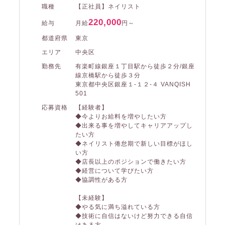
職種
【正社員】ネイリスト
220,000
給与
月給
円～
都道府県
東京
エリア
中央区
勤務先
有楽町線銀座１丁目駅から徒歩２分/銀座
線京橋駅から徒歩３分
東京都中央区銀座１-１２-４ VANQISH
501
応募資格
【経験者】
◆今よりお給料を増やしたい方
◆出来る事を増やしてキャリアアップし
たい方
◆ネイリスト倦怠期で新しい目標がほし
い方
◆店長以上のポジションで働きたい方
◆経営について学びたい方
◆協調性がある方
【未経験】
◆やる気に満ち溢れている方
◆技術に自信はないけど努力できる自信