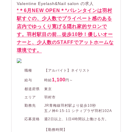
Valentine Eyelash&Nail salon の求人
*＊6月NEW OPEN＊*バレンタインは羽村
駅すぐの、少人数でプライベート感のある
店内でゆっくり寛げる隠れ家的サロンで
す。羽村駅目の前…徒歩10秒！優しいオー
ナーと、少人数のSTAFFでアットホームな
環境です。
職種
【アルバイト】ネイリスト
1,100
給与
時給
円～
都道府県
東京
エリア
羽村市
勤務先
JR青梅線羽村駅より徒歩10秒
五ノ神4-15-11 シティプラザ羽村102A
応募資格
週2日以上、1日4時間以上働ける方。
【勤務時間】