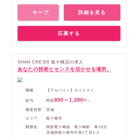
キープ
詳細を見る
応募する
SHAN CRE'ER 龍ケ崎店の求人
あなたの技術とセンスを活かせる場所。
職種
【アルバイト】ネイリスト
850～1,200
給与
時給
円～
都道府県
茨城
エリア
龍ケ崎市
勤務先
関鉄竜ケ崎線 竜ケ崎駅 車10分
茨城県龍ケ崎市中里2丁目1-2