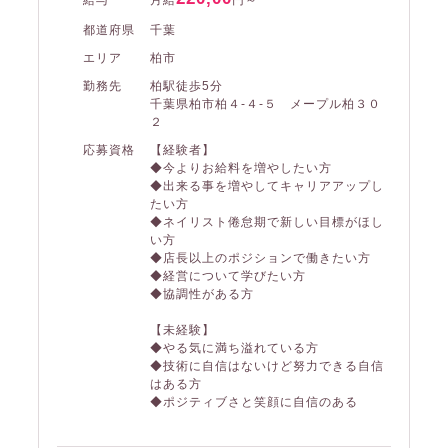
都道府県
千葉
エリア
柏市
勤務先
柏駅徒歩5分
千葉県柏市柏４-４-５ メープル柏３０
２
応募資格
【経験者】
◆今よりお給料を増やしたい方
◆出来る事を増やしてキャリアアップし
たい方
◆ネイリスト倦怠期で新しい目標がほし
い方
◆店長以上のポジションで働きたい方
◆経営について学びたい方
◆協調性がある方
【未経験】
◆やる気に満ち溢れている方
◆技術に自信はないけど努力できる自信
はある方
◆ポジティブさと笑顔に自信のある