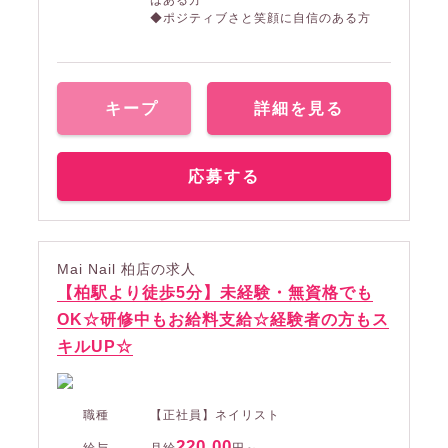
はある方
◆ポジティブさと笑顔に自信のある方
キープ
詳細を見る
応募する
Mai Nail 柏店の求人
【柏駅より徒歩5分】未経験・無資格でも
OK☆研修中もお給料支給☆経験者の方もス
キルUP☆
職種
【正社員】ネイリスト
220,00
給与
月給
円～