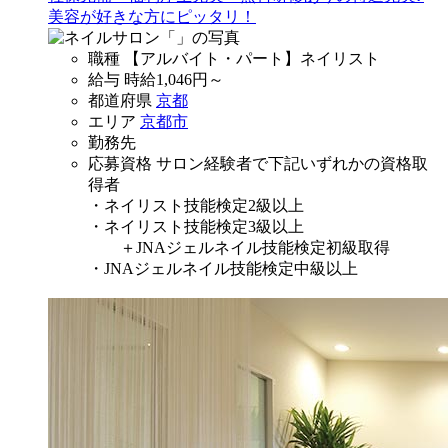
美容が好きな方にピッタリ！
職種
【アルバイト・パート】ネイリスト
給与
時給
1,046
円～
都道府県
京都
エリア
京都市
勤務先
応募資格
サロン経験者で下記いずれかの資格取
得者
・ネイリスト技能検定2級以上
・ネイリスト技能検定3級以上
＋JNAジェルネイル技能検定初級取得
・JNAジェルネイル技能検定中級以上