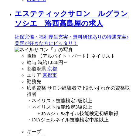
エステティックサロン ルグラン
ソシエ 洛西高島屋の求人
社保完備・福利厚生充実・無料研修ありの待遇充実♪
美容が好きな方にピッタリ！
職種
【アルバイト・パート】ネイリスト
給与
時給
1,046
円～
都道府県
京都
エリア
京都市
勤務先
応募資格
サロン経験者で下記いずれかの資格取
得者
・ネイリスト技能検定2級以上
・ネイリスト技能検定3級以上
＋JNAジェルネイル技能検定初級取得
・JNAジェルネイル技能検定中級以上
キープ