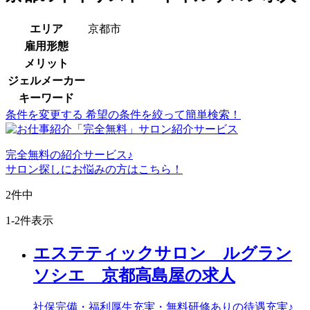
エリア
京都市
雇用形態
メリット
ジェルメーカー
キーワード
条件を変更する
希望の条件を絞って簡単検索！
完全無料
の紹介サービス♪
サロン探しにお悩みの方はこちら！
2
件中
1-2件表示
エステティックサロン ルグラン
ソシエ 京都高島屋の求人
社保完備・福利厚生充実・無料研修ありの待遇充実♪