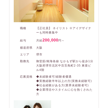
職種
【正社員】 ネイリスト ※アイデザイナ
ーも同時募集中
200,000
給与
月給
円～
都道府県
大阪
エリア
堺市
勤務先
御堂筋/南海各線 なかもず駅から徒歩1分
大阪府堺市北区中百舌鳥町2-35 東亜ビ
ル4階
応募資格
◆未経験者可/経験者優遇
◆実務経験半年以上の方(実務未経験可)
◆社会経験がある方(業界未経験者可)
◆企業理念やスタイルに心を熱くされた
方