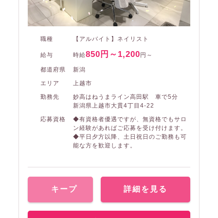
職種
【アルバイト】ネイリスト
850円～1,200
給与
時給
円～
都道府県
新潟
エリア
上越市
勤務先
妙高はねうまライン高田駅 車で5分
新潟県上越市大貫4丁目4-22
応募資格
◆有資格者優遇ですが、無資格でもサロ
ン経験があればご応募を受け付けます。
◆平日夕方以降、土日祝日のご勤務も可
能な方を歓迎します。
キープ
詳細を見る