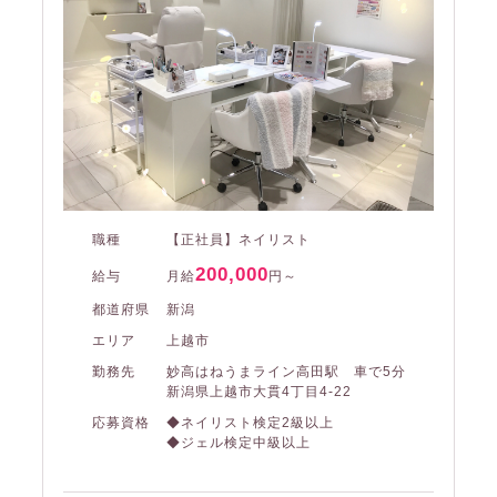
職種
【正社員】ネイリスト
200,000
給与
月給
円～
都道府県
新潟
エリア
上越市
勤務先
妙高はねうまライン高田駅 車で5分
新潟県上越市大貫4丁目4-22
応募資格
◆ネイリスト検定2級以上
◆ジェル検定中級以上