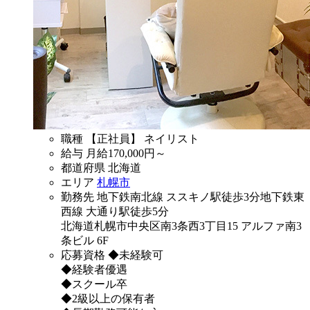
職種
【正社員】 ネイリスト
給与
月給
170,000
円～
都道府県
北海道
エリア
札幌市
勤務先
地下鉄南北線 ススキノ駅徒歩3分地下鉄東
西線 大通り駅徒歩5分
北海道札幌市中央区南3条西3丁目15 アルファ南3
条ビル 6F
応募資格
◆未経験可
◆経験者優遇
◆スクール卒
◆2級以上の保有者