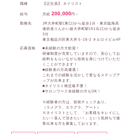
職種
【正社員】 ネイリスト
200,000
給与
月給
円～
勤務先
JR大井町駅(東口)から徒歩1分・東京臨海高
速鉄道りんかい線大井町駅(A1出口)から徒歩
3分
東京都品川区東大井５-16-2 キルロイビル4F
応募資格
■未経験の方大歓迎！
研修制度が充実していますので、安心してお
給料をもらいながら技術を身につけていただ
くことができます！
■経験者の方高優遇！
これまでの経験を活かして更なるステップア
ップが出来ます。
■ネイリスト検定級不要！
■サロンワーク未経験の方もOK！
※経験者の方は、技術チェックあり。
（ラメグラ、カラグラ、アート）
※ネイリストとして、「お客様をキレイにし
たい！喜んで頂きたい！」という気持ちで接
客出来る方を募集しております。