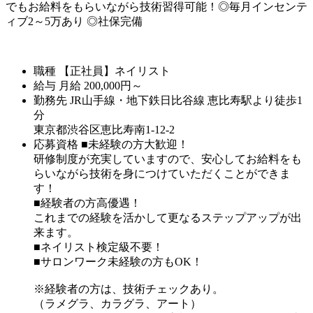
でもお給料をもらいながら技術習得可能！◎毎月インセンテ
ィブ2～5万あり ◎社保完備
職種
【正社員】ネイリスト
給与
月給
200,000
円～
勤務先
JR山手線・地下鉄日比谷線 恵比寿駅より徒歩1
分
東京都渋谷区恵比寿南1-12-2
応募資格
■未経験の方大歓迎！
研修制度が充実していますので、安心してお給料をも
らいながら技術を身につけていただくことができま
す！
■経験者の方高優遇！
これまでの経験を活かして更なるステップアップが出
来ます。
■ネイリスト検定級不要！
■サロンワーク未経験の方もOK！
※経験者の方は、技術チェックあり。
（ラメグラ、カラグラ、アート）