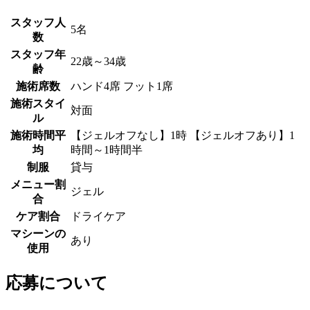
スタッフ人
5名
数
スタッフ年
22歳～34歳
齢
施術席数
ハンド4席 フット1席
施術スタイ
対面
ル
施術時間平
【ジェルオフなし】1時 【ジェルオフあり】1
均
時間～1時間半
制服
貸与
メニュー割
ジェル
合
ケア割合
ドライケア
マシーンの
あり
使用
応募について