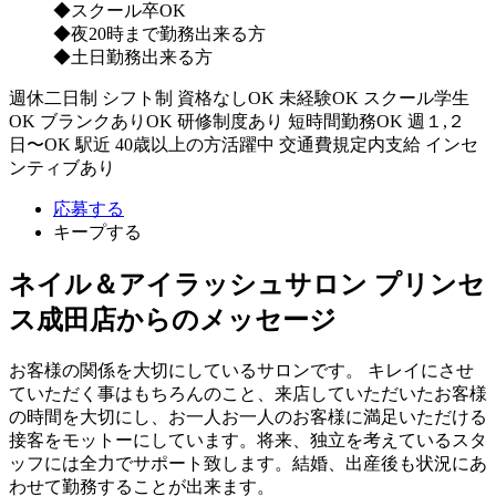
◆スクール卒OK
◆夜20時まで勤務出来る方
◆土日勤務出来る方
週休二日制
シフト制
資格なしOK
未経験OK
スクール学生
OK
ブランクありOK
研修制度あり
短時間勤務OK
週１,２
日〜OK
駅近
40歳以上の方活躍中
交通費規定内支給
インセ
ンティブあり
応募する
キープする
ネイル＆アイラッシュサロン プリンセ
ス成田店からのメッセージ
お客様の関係を大切にしているサロンです。 キレイにさせ
ていただく事はもちろんのこと、来店していただいたお客様
の時間を大切にし、お一人お一人のお客様に満足いただける
接客をモットーにしています。将来、独立を考えているスタ
ッフには全力でサポート致します。結婚、出産後も状況にあ
わせて勤務することが出来ます。