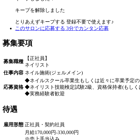
キープを解除しました
とりあえずキープする
登録不要で使えます♪
このサロンに応募する
3分でカンタン応募
募集要項
【正社員】
募集職種
ネイリスト
仕事内容
ネイル施術(ジェルメイン)
◆ネイルスクール卒業生もしくは近々に卒業予定の
応募資格
◆ネイリスト技能検定試験2級、資格保持者(もしく
◆実務経験者歓迎
待遇
雇用形態
正社員・契約社員
月給170,000円-330,000円
※売上手当込み