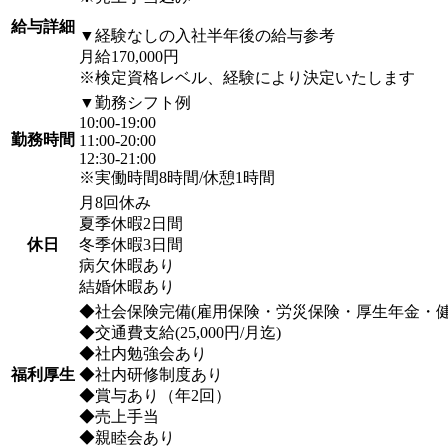
給与詳細
▼経験なしの入社半年後の給与参考
月給170,000円
※検定資格レベル、経験により決定いたします
▼勤務シフト例
10:00-19:00
勤務時間
11:00-20:00
12:30-21:00
※実働時間8時間/休憩1時間
月8回休み
夏季休暇2日間
休日
冬季休暇3日間
病欠休暇あり
結婚休暇あり
◆社会保険完備(雇用保険・労災保険・厚生年金・健
◆交通費支給(25,000円/月迄)
◆社内勉強会あり
福利厚生
◆社内研修制度あり
◆賞与あり（年2回）
◆売上手当
◆親睦会あり