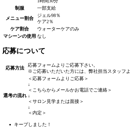
1時間30分
制服
一部支給
ジェル98％
メニュー割合
ケア2％
ケア割合
ウォーターケアのみ
マシーンの使用
なし
応募について
応募フォームよりご応募下さい。
応募方法
※ご応募いただいた方には、弊社担当スタッフよ
＜応募フォームよりご応募＞
↓
＜こちらからメールかお電話でご連絡＞
選考の流れ
↓
＜サロン見学または面接＞
↓
＜内定＞
キープしました！