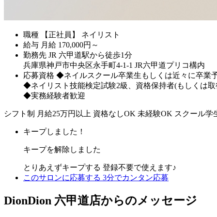
職種
【正社員】 ネイリスト
給与
月給
170,000
円～
勤務先
JR 六甲道駅から徒歩1分
兵庫県神戸市中央区永手町4-1-1 JR六甲道プリコ構内
応募資格
◆ネイルスクール卒業生もしくは近々に卒業
◆ネイリスト技能検定試験2級、資格保持者(もしくは取
◆実務経験者歓迎
シフト制
月給25万円以上
資格なしOK
未経験OK
スクール学
キープしました！
キープを解除しました
とりあえずキープする
登録不要で使えます♪
このサロンに応募する
3分でカンタン応募
DionDion 六甲道店からのメッセージ