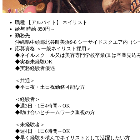
職種
【アルバイト】 ネイリスト
給与
時給
850
円～
勤務先
沖縄県中頭郡北谷町美浜9-8 シーサイドスクエア内（
応募資格
＜一般ネイリスト採用＞
◆ネイルスクール又は美容専門学校卒業(又は卒業見込み
◆実務未経験OK
◆実務経験者優遇
＜共通＞
◆平日夜・土日祝勤務可能な方
＜経験者＞
◆週3日・1日4時間～OK
◆助け合いとチームワーク重視の方
＜未経験者＞
◆週4日・1日6時間～OK
◆早く経験を積んでネイリストとして活躍したい方