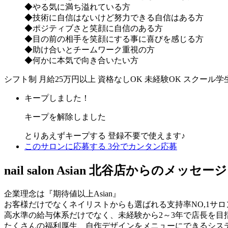
◆やる気に満ち溢れている方
◆技術に自信はないけど努力できる自信はある方
◆ポジティブさと笑顔に自信のある方
◆目の前の相手を笑顔にする事に喜びを感じる方
◆助け合いとチームワーク重視の方
◆何かに本気で向き合いたい方
シフト制
月給25万円以上
資格なしOK
未経験OK
スクール学
キープしました！
キープを解除しました
とりあえずキープする
登録不要で使えます♪
このサロンに応募する
3分でカンタン応募
nail salon Asian 北谷店からのメッセージ
企業理念は『期待値以上Asian』
お客様だけでなくネイリストからも選ばれる支持率NO,1サ
高水準の給与体系だけでなく、未経験から2～3年で店長を目
たくさんの福利厚生、自作デザインをメニューにできるシス