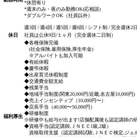
*休憩有り
*週末のみ・夜のみ勤務OK(応相談)
*ダブルワークOK（社員以外）
週3回 / 週4回 / 週5回 / 週6回 / シフト制 / 完全週休
休日
社員は公休9日/１ヶ月（完全週休二日制）
◆各種保険完備
(社会保険,雇用保険,厚生年金)
※アルバイトも加入可能
◆有給休暇
◆慶弔休暇
◆出産育児休暇制度
◆交通費全額支給
◆残業手当
◆地域手当制度(関東20,000円/近畿,名古屋10,000円)
◆売上インセンティブ（10,000円〜）
◆店長手当（40,000〜50,000円）
◆研修制度
福利厚生
※研修中も給与が出ます!店舗配属後も認定講師の
◆資格手当(認定講師,ＪＮＥＣ1級,2級）
資格取得支援（認定講師試験,ＪＮＥＣ検定,ジェ