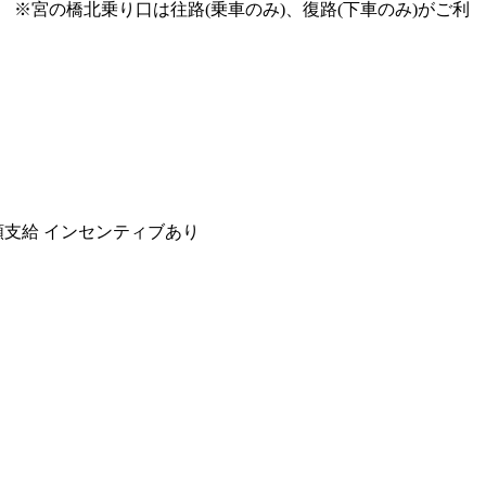
※宮の橋北乗り口は往路(乗車のみ)、復路(下車のみ)がご利
額支給
インセンティブあり