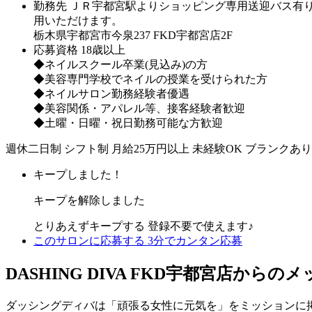
勤務先
ＪＲ宇都宮駅よりショッピング専用送迎バス有り 
用いただけます。
栃木県宇都宮市今泉237 FKD宇都宮店2F
応募資格
18歳以上
◆ネイルスクール卒業(見込み)の方
◆美容専門学校でネイルの授業を受けられた方
◆ネイルサロン勤務経験者優遇
◆美容関係・アパレル等、接客経験者歓迎
◆土曜・日曜・祝日勤務可能な方歓迎
週休二日制
シフト制
月給25万円以上
未経験OK
ブランクあり
キープしました！
キープを解除しました
とりあえずキープする
登録不要で使えます♪
このサロンに応募する
3分でカンタン応募
DASHING DIVA FKD宇都宮店からの
ダッシングディバは「頑張る女性に元気を」をミッションに