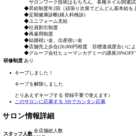
サロンワーク技術はもちろん、各種ネイル関連試
◆昇給制度年2回（頑張り次第でどんどん基本給を
◆定期健康診断(婦人科検診)
◆ユニフォーム支給
◆社員割引制度
◆再雇用制度
◆結婚祝い金、出産祝い金
◆店舗売上歩合(20,000円程度 目標達成度合いによ
◆グループ会社ヒューマンカデミーの講座20%OF
研修制度
あり
キープしました！
キープを解除しました
とりあえずキープする
登録不要で使えます♪
このサロンに応募する
3分でカンタン応募
サロン情報詳細
全店舗総人数
スタッフ人数