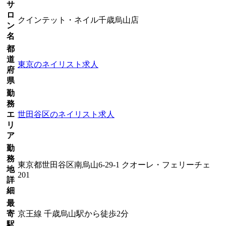
サ
ロ
クインテット・ネイル千歳烏山店
ン
名
都
道
東京のネイリスト求人
府
県
勤
務
エ
世田谷区のネイリスト求人
リ
ア
勤
務
東京都世田谷区南烏山6-29-1 クオーレ・フェリーチェ
地
201
詳
細
最
寄
京王線 千歳烏山駅から徒歩2分
駅