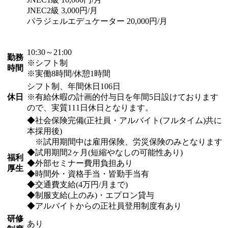
JNEC2級 3,000円/月
パラジェルエデュケーター 20,000円/月
10:30～21:00
勤務
※シフト制
時間
※実働8時間/休憩1時間
シフト制、年間休日106日
休日
※有給休暇の計画的付与日を年間5日設けております
ので、実質111日休日となります。
◆社会保険完備(正社員・アルバイト(フルタイム)共に
本採用後)
※試用期間中は雇用保険、労災保険のみとなります
◆試用期間2ヶ月(短縮やなしの可能性あり)
福利
◆外部セミナー費用負担あり
厚生
◆時間外・資格手当・皆勤手当有
◆交通費支給(4万円/月まで)
◆制服支給(上のみ)・エプロン貸与
◆アルバイトからの正社員登用制度有あり
研修
あり