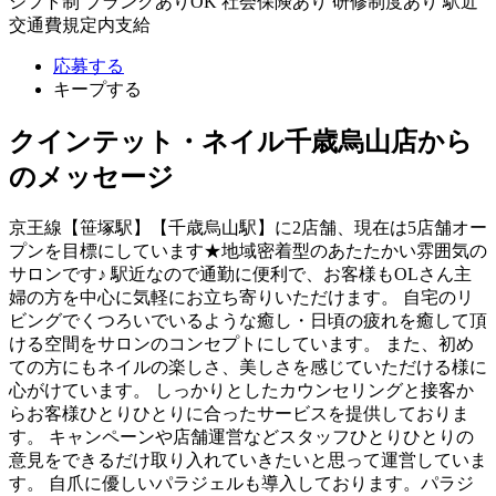
シフト制
ブランクありOK
社会保険あり
研修制度あり
駅近
交通費規定内支給
応募する
キープする
クインテット・ネイル千歳烏山店から
のメッセージ
京王線【笹塚駅】【千歳烏山駅】に2店舗、現在は5店舗オー
プンを目標にしています★地域密着型のあたたかい雰囲気の
サロンです♪ 駅近なので通勤に便利で、お客様もOLさん主
婦の方を中心に気軽にお立ち寄りいただけます。 自宅のリ
ビングでくつろいでいるような癒し・日頃の疲れを癒して頂
ける空間をサロンのコンセプトにしています。 また、初め
ての方にもネイルの楽しさ、美しさを感じていただける様に
心がけています。 しっかりとしたカウンセリングと接客か
らお客様ひとりひとりに合ったサービスを提供しておりま
す。 キャンペーンや店舗運営などスタッフひとりひとりの
意見をできるだけ取り入れていきたいと思って運営していま
す。 自爪に優しいパラジェルも導入しております。パラジ