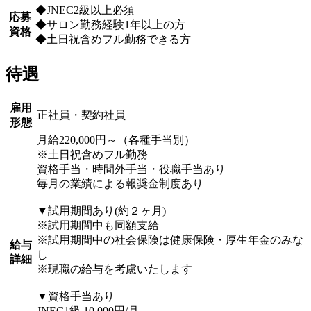
◆JNEC2級以上必須
応募
◆サロン勤務経験1年以上の方
資格
◆土日祝含めフル勤務できる方
待遇
雇用
正社員・契約社員
形態
月給220,000円～（各種手当別）
※土日祝含めフル勤務
資格手当・時間外手当・役職手当あり
毎月の業績による報奨金制度あり
▼試用期間あり(約２ヶ月)
※試用期間中も同額支給
※試用期間中の社会保険は健康保険・厚生年金のみな
給与
し
詳細
※現職の給与を考慮いたします
▼資格手当あり
JNEC1級 10,000円/月