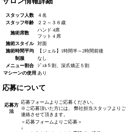
サロン情報詳細
スタッフ人数
４名
スタッフ年齢
２２～３６歳
ハンド 4席
施術席数
フット 4 席
施術スタイル
対面
施術時間平均
【ジェル】1時間半～2時間前後
制服
なし
メニュー割合
ｼﾞｪﾙ５割、深爪矯正５割
マシーンの使用
あり
応募について
応募フォームよりご応募ください。
応募方
※ご応募頂いた方には、 弊社担当スタッフよりご
法
連絡させて頂きます。
＜応募フォームよりご応募＞
↓