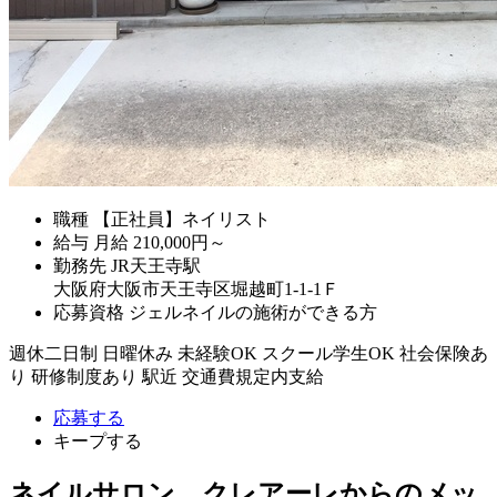
職種
【正社員】ネイリスト
給与
月給
210,000
円～
勤務先
JR天王寺駅
大阪府大阪市天王寺区堀越町1-1-1Ｆ
応募資格
ジェルネイルの施術ができる方
週休二日制
日曜休み
未経験OK
スクール学生OK
社会保険あ
り
研修制度あり
駅近
交通費規定内支給
応募する
キープする
ネイルサロン クレアーレからのメッ