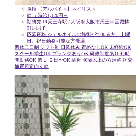
職種
【アルバイト】ネイリスト
給与
時給
1,120
円～
勤務先
JR天王寺駅 / 大阪府大阪市天王寺区堀越
町1-1-1Ｆ
応募資格
ジェルネイルの施術ができる方、土曜
日、祝日勤務可能な方優遇
週休二日制
シフト制
日曜休み
資格なしOK
未経験OK
スクール学生OK
ブランクありOK
研修制度あり
短時
間勤務OK
週１,２日〜OK
駅近
40歳以上の方活躍中
交
通費規定内支給