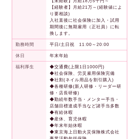
【未経験】月給18万5千円～
【経験者】月給21万～(経験値によ
り要相談)
入社直後に社会保険に加入・試用
期間後に無期雇用（正社員）に転
換します。
勤務時間
平日/土日祝 11:00～20:00
休日
年末年始
福利厚生
◆交通費(上限1日1000円)
◆社会保険、労災雇用保険完備
◆社割(ネイル用品を割引購入)
◆各種研修(新人研修・リーダー研
修・店長研修)
◆勤続年数手当・メンター手当・
店舗目標達成手当など諸手当多数
◆有給休暇
◆産休、育児休暇
◆年末年始休暇
◆東京海上日動火災保険株式会社
事業活動包括保険