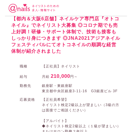
ネイリスト・ネイルサロンの求人アットネイルズ
東京のネイリスト・ネイ
オトコネイル 東銀座店の求人
【都内＆大阪6店舗】ネイルケア専門店『オトコ
ネイル』でネイリスト大募集 ◎コロナ期でも売
上好調！研修・サポート体制で、技術も接客も
しっかり身につきます ◎JNA2021アジアネイル
フェスティバルにてオトコネイルの順調な経営
体制が紹介されました
職種
【正社員】ネイリスト
210,000
給与
月給
円～
勤務先
銀座駅・東銀座駅
東京都中央区銀座3-11-16 G3銀座ビル 3F
応募資格
【正社員希望】
ネイリスト検定2級以上が望ましい（3級の方
は面接でご相談ください）
【アルバイト】
◆ネイリスト検定2級以上（１級が望ましい）
またはサロン勤務２年以上