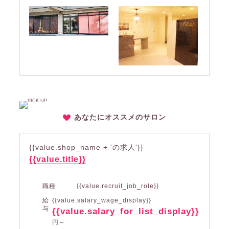
あなたにオススメのサロン
{{value.shop_name + 'の求人'}}
{{value.title}}
職種
{{value.recruit_job_role}}
給
{{value.salary_wage_display}}
与
{{value.salary_for_list_display}}
円～