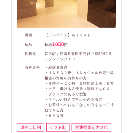
職種
【アルバイト】ネイリスト
1050
給与
時給
円～
勤務先
磐田駅 / 静岡県磐田市見付中川5049-5
メゾンイワタＡ-１Ｆ
応募資格
・経験者優遇
・ＪＮＥＣ２級、ＪＮＡジェル検定中級
相当の資格をお持ちの方
・９時半～２０時 ５時間以上働ける方
・土日、働ける方優遇（隔週でもＯＫ）
・ブランクのある方歓迎
・ネイルが好きで向上心のある方
・お客様へのおもてなしの心をもって行
動できる方
・素直な方
週休二日制
シフト制
交通費規定内支給