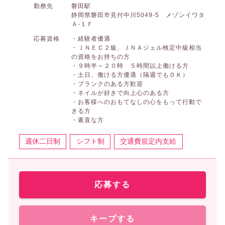
勤務先
磐田駅
静岡県磐田市見付中川5049-5 メゾンイワタ
Ａ-１Ｆ
応募資格
・経験者優遇
・ＪＮＥＣ２級、ＪＮＡジェル検定中級相当
の資格をお持ちの方
・９時半～２０時 ５時間以上働ける方
・土日、働ける方優遇（隔週でもＯＫ）
・ブランクのある方歓迎
・ネイルが好きで向上心のある方
・お客様へのおもてなしの心をもって行動で
きる方
・素直な方
週休二日制
シフト制
交通費規定内支給
応募する
キープする