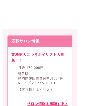
応募サロン情報
業務拡大につきネイリスト大募
集！！
月給
170,000
円～
磐田駅
静岡県磐田市見付中川5049-
5 メゾンイワタＡ-１Ｆ
【正社員】ネイリスト
サロン情報を確認する＞