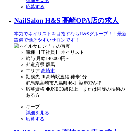
詳細を見る
応募する
NailSalon H&S 高崎OPA店の求人
本気でネイリストを目指すならH&Sグループ！！最新
設備で働きやすいサロンです！
職種
【正社員】 ネイリスト
給与
月給
140,000
円～
都道府県
群馬
エリア
高崎市
勤務先
JR高崎駅直結 徒歩1分
群馬県高崎市八島町46-1 高崎OPA4F
応募資格
◆JNEC3級以上、または同等の技術の
ある方
キープ
詳細を見る
応募する