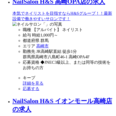
NailSalon H&S 高崎OPA店の求人
本気でネイリストを目指すならH&Sグループ！！最新
設備で働きやすいサロンです！
職種
【アルバイト】 ネイリスト
給与
時給
1,000
円～
都道府県
群馬
エリア
高崎市
勤務先
JR高崎駅直結 徒歩1分
群馬県高崎市八島町46-1 高崎OPA4F
応募資格
◆JNEC3級以上、または同等の技術を
お持ちの方
キープ
詳細を見る
応募する
NailSalon H&S イオンモール高崎店
の求人