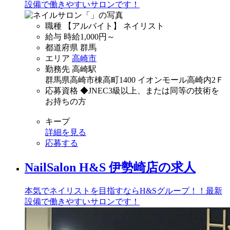
設備で働きやすいサロンです！
職種
【アルバイト】 ネイリスト
給与
時給
1,000
円～
都道府県
群馬
エリア
高崎市
勤務先
高崎駅
群馬県高崎市棟高町1400 イオンモール高崎内2Ｆ
応募資格
◆JNEC3級以上、または同等の技術を
お持ちの方
キープ
詳細を見る
応募する
NailSalon H&S 伊勢崎店の求人
本気でネイリストを目指すならH&Sグループ！！最新
設備で働きやすいサロンです！