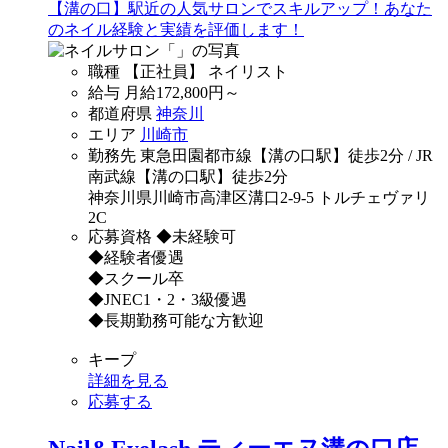
【溝の口】駅近の人気サロンでスキルアップ！あなた
のネイル経験と実績を評価します！
職種
【正社員】 ネイリスト
給与
月給
172,800
円～
都道府県
神奈川
エリア
川崎市
勤務先
東急田園都市線【溝の口駅】徒歩2分 / JR
南武線【溝の口駅】徒歩2分
神奈川県川崎市高津区溝口2-9-5 トルチェヴァリ
2C
応募資格
◆未経験可
◆経験者優遇
◆スクール卒
◆JNEC1・2・3級優遇
◆長期勤務可能な方歓迎
キープ
詳細を見る
応募する