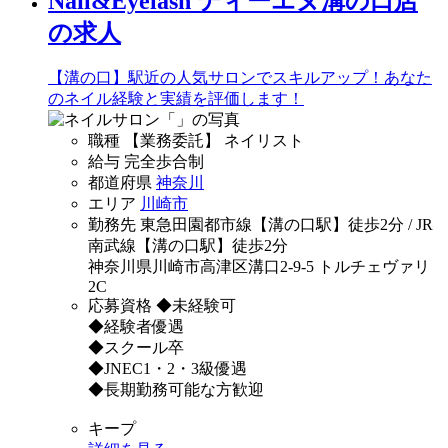
Nail&Eyelash ティーエヌ溝の口店
の求人
【溝の口】駅近の人気サロンでスキルアップ！あなた
のネイル経験と実績を評価します！
職種
【業務委託】 ネイリスト
給与
完全歩合制
都道府県
神奈川
エリア
川崎市
勤務先
東急田園都市線【溝の口駅】徒歩2分 / JR
南武線【溝の口駅】徒歩2分
神奈川県川崎市高津区溝口2-9-5 トルチェヴァリ
2C
応募資格
◆未経験可
◆経験者優遇
◆スクール卒
◆JNEC1・2・3級優遇
◆長期勤務可能な方歓迎
キープ