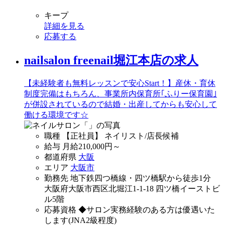
キープ
詳細を見る
応募する
nailsalon freenail堀江本店の求人
【未経験者も無料レッスンで安心Start！】産休・育休
制度完備はもちろん、事業所内保育所｢ふりー保育園｣
が併設されているので結婚・出産してからも安心して
働ける環境です☆
職種
【正社員】 ネイリスト/店長候補
給与
月給
210,000
円～
都道府県
大阪
エリア
大阪市
勤務先
地下鉄四つ橋線・四ツ橋駅から徒歩1分
大阪府大阪市西区北堀江1-1-18 四ツ橋イーストビ
ル5階
応募資格
◆サロン実務経験のある方は優遇いた
します(JNA2級程度)