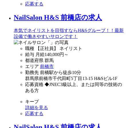
応募する
NailSalon H&S 前橋店の求人
本気でネイリストを目指すならH&Sグループ！！最新
設備で働きやすいサロンです！
職種
【正社員】 ネイリスト
給与
月給
140,000
円～
都道府県
群馬
エリア
前橋市
勤務先
前橋駅から徒歩10分
群馬県前橋市千代田町5丁目13-15 H&Sビル1F
応募資格
◆JNEC3級以上、または同等の技術の
ある方
キープ
詳細を見る
応募する
NailSalon H&S 前橋店の求人