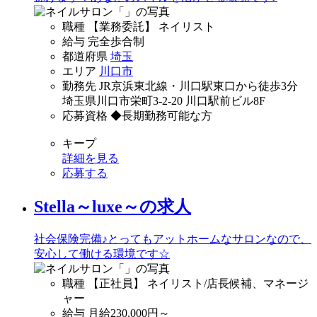
職種
【業務委託】 ネイリスト
給与
完全歩合制
都道府県
埼玉
エリア
川口市
勤務先
JR京浜東北線・川口駅東口から徒歩3分
埼玉県川口市栄町3-2-20 川口駅前ビル8F
応募資格
◆長期勤務可能な方
キープ
詳細を見る
応募する
Stella～luxe～の求人
社会保険完備♪とってもアットホームなサロンなので、
安心して働ける環境です☆
職種
【正社員】 ネイリスト/店長候補、マネージ
ャー
給与
月給
230,000
円～