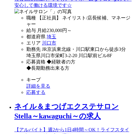
安心して働ける環境です☆
職種
【正社員】 ネイリスト/店長候補、マネージ
ャー
給与
月給
230,000
円～
都道府県
埼玉
エリア
川口市
勤務先
JR京浜東北線・川口駅東口から徒歩3分
埼玉県川口市栄町3-2-20 川口駅前ビル8F
応募資格
◆経験者の方
◆長期勤務出来る方
キープ
詳細を見る
応募する
ネイル＆まつげエクステサロン
Stella～kawaguchi～の求人
【アルバイト】週2から1日4時間～OK！ライフスタイ