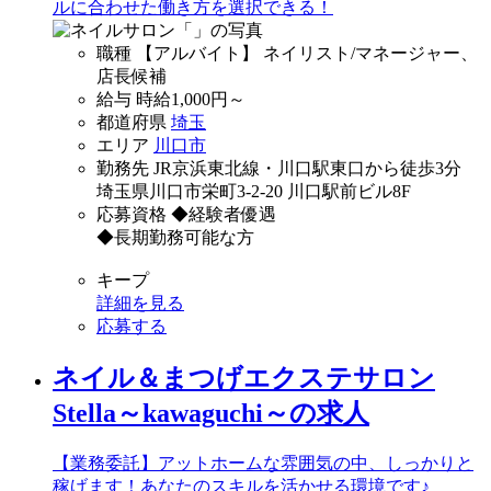
ルに合わせた働き方を選択できる！
職種
【アルバイト】 ネイリスト/マネージャー、
店長候補
給与
時給
1,000
円～
都道府県
埼玉
エリア
川口市
勤務先
JR京浜東北線・川口駅東口から徒歩3分
埼玉県川口市栄町3-2-20 川口駅前ビル8F
応募資格
◆経験者優遇
◆長期勤務可能な方
キープ
詳細を見る
応募する
ネイル＆まつげエクステサロン
Stella～kawaguchi～の求人
【業務委託】アットホームな雰囲気の中、しっかりと
稼げます！あなたのスキルを活かせる環境です♪