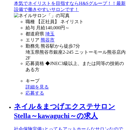
本気でネイリストを目指すならH&Sグループ！！最新
設備で働きやすいサロンです！
職種
【正社員】 ネイリスト
給与
月給
140,000
円～
都道府県
埼玉
エリア
熊谷市
勤務先
熊谷駅から徒歩7分
埼玉県熊谷市銀座2-245 ニットーモール熊谷店内
2F
応募資格
◆JNEC3級以上、または同等の技術の
ある方
キープ
詳細を見る
応募する
ネイル＆まつげエクステサロン
Stella～kawaguchi～の求人
社会保険完備♪とってもアットホームなサロンなので、