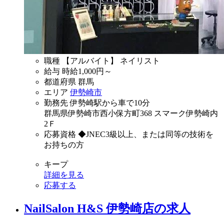
職種
【アルバイト】 ネイリスト
給与
時給
1,000
円～
都道府県
群馬
エリア
伊勢崎市
勤務先
伊勢崎駅から車で10分
群馬県伊勢崎市西小保方町368 スマーク伊勢崎内
2Ｆ
応募資格
◆JNEC3級以上、または同等の技術を
お持ちの方
キープ
詳細を見る
応募する
NailSalon H&S 伊勢崎店の求人