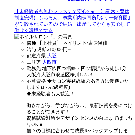
【未経験者も無料レッスンで安心Start！】産休・育休
制度完備はもちろん、事業所内保育所｢ふりー保育園｣
が併設されているので結婚・出産してからも安心して
働ける環境です☆
職種
【正社員】 ネイリスト/店長候補
給与
月給
210,000
円～
都道府県
大阪
エリア
大阪市
勤務先
地下鉄四つ橋線・四ツ橋駅から徒歩1分
大阪府大阪市浪速区桜川1-2-23
応募資格
◆サロン実務経験のある方は優遇いた
します(JNA2級程度)
◆未経験者も大歓迎！
働きながら、学びながら…、最新技術を身につけ
ることができます！
資格試験対策やデザインセンスの向上までばっち
りOK★
個々の目標に合わせて成長をバックアップしま