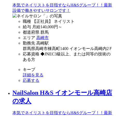
本気でネイリストを目指すならH&Sグループ！！最新
設備で働きやすいサロンです！
職種
【正社員】 ネイリスト
給与
月給
140,000
円～
都道府県
群馬
エリア
高崎市
勤務先
高崎駅
群馬県高崎市棟高町1400 イオンモール高崎内2Ｆ
応募資格
◆JNEC3級以上、または同等の技術の
ある方
キープ
詳細を見る
応募する
NailSalon H&S イオンモール高崎店
の求人
本気でネイリストを目指すならH&Sグループ！！最新