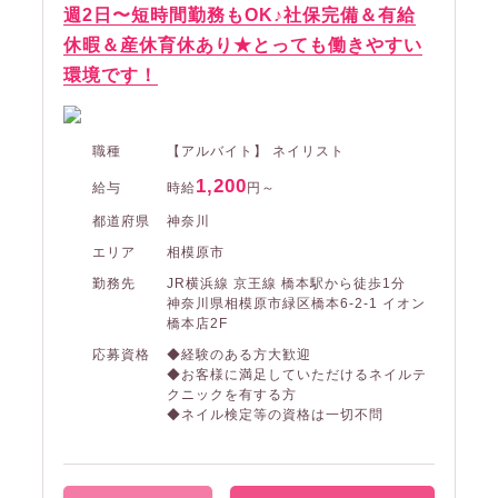
週2日〜短時間勤務もOK♪社保完備＆有給
休暇＆産休育休あり★とっても働きやすい
環境です！
職種
【アルバイト】 ネイリスト
1,200
給与
時給
円～
都道府県
神奈川
エリア
相模原市
勤務先
JR横浜線 京王線 橋本駅から徒歩1分
神奈川県相模原市緑区橋本6-2-1 イオン
橋本店2F
応募資格
◆経験のある方大歓迎
◆お客様に満足していただけるネイルテ
クニックを有する方
◆ネイル検定等の資格は一切不問