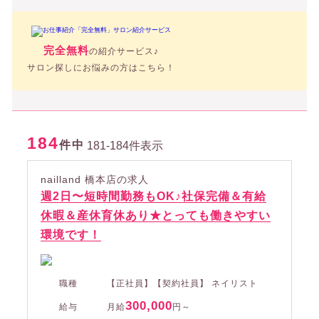
完全無料
の紹介サービス♪
サロン探しにお悩みの方はこちら！
184
件中
181-184件表示
nailland 橋本店の求人
週2日〜短時間勤務もOK♪社保完備＆有給
休暇＆産休育休あり★とっても働きやすい
環境です！
職種
【正社員】【契約社員】 ネイリスト
300,000
給与
月給
円～