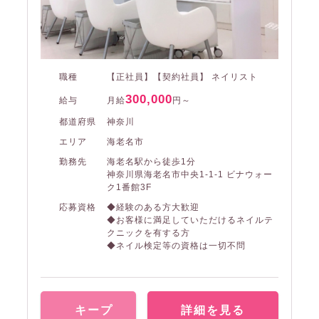
職種
【正社員】【契約社員】 ネイリスト
300,000
給与
月給
円～
都道府県
神奈川
エリア
海老名市
勤務先
海老名駅から徒歩1分
神奈川県海老名市中央1-1-1 ビナウォー
ク1番館3F
応募資格
◆経験のある方大歓迎
◆お客様に満足していただけるネイルテ
クニックを有する方
◆ネイル検定等の資格は一切不問
キープ
詳細を見る