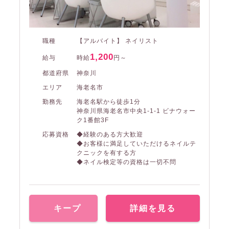
職種
【アルバイト】 ネイリスト
1,200
給与
時給
円～
都道府県
神奈川
エリア
海老名市
勤務先
海老名駅から徒歩1分
神奈川県海老名市中央1-1-1 ビナウォー
ク1番館3F
応募資格
◆経験のある方大歓迎
◆お客様に満足していただけるネイルテ
クニックを有する方
◆ネイル検定等の資格は一切不問
キープ
詳細を見る