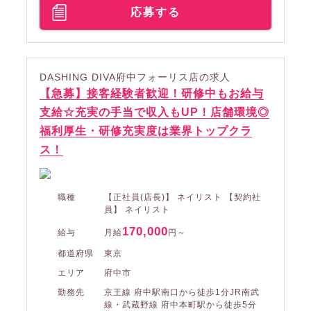
応募する
DASHING DIVA府中フォーリス店の求人
【急募】接客経験者歓迎！研修中もお給与
支給☆充実の手当で収入もUP！店舗環境◎
福利厚生・研修充実度は業界トップクラ
ス！
職種
【正社員(店長)】 ネイリスト 【契約社
員】 ネイリスト
170,000
給与
月給
円～
都道府県
東京
エリア
府中市
勤務先
京王線 府中駅南口から徒歩1分JR南武
線・武蔵野線 府中本町駅から徒歩5分