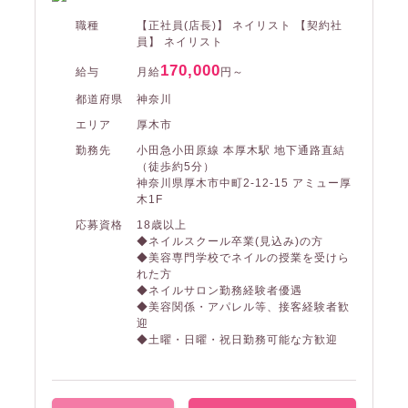
職種
【正社員(店長)】 ネイリスト 【契約社
員】 ネイリスト
170,000
給与
月給
円～
都道府県
神奈川
エリア
厚木市
勤務先
小田急小田原線 本厚木駅 地下通路直結
（徒歩約5分）
神奈川県厚木市中町2-12-15 アミュー厚
木1F
応募資格
18歳以上
◆ネイルスクール卒業(見込み)の方
◆美容専門学校でネイルの授業を受けら
れた方
◆ネイルサロン勤務経験者優遇
◆美容関係・アパレル等、接客経験者歓
迎
◆土曜・日曜・祝日勤務可能な方歓迎