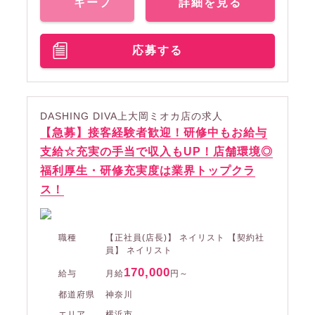
キープ
詳細を見る
応募する
DASHING DIVA上大岡ミオカ店の求人
【急募】接客経験者歓迎！研修中もお給与
支給☆充実の手当で収入もUP！店舗環境◎
福利厚生・研修充実度は業界トップクラ
ス！
職種
【正社員(店長)】 ネイリスト 【契約社
員】 ネイリスト
170,000
給与
月給
円～
都道府県
神奈川
エリア
横浜市