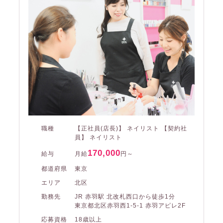
職種
【正社員(店長)】 ネイリスト 【契約社
員】 ネイリスト
170,000
給与
月給
円～
都道府県
東京
エリア
北区
勤務先
JR 赤羽駅 北改札西口から徒歩1分
東京都北区赤羽西1-5-1 赤羽アピレ2F
応募資格
18歳以上