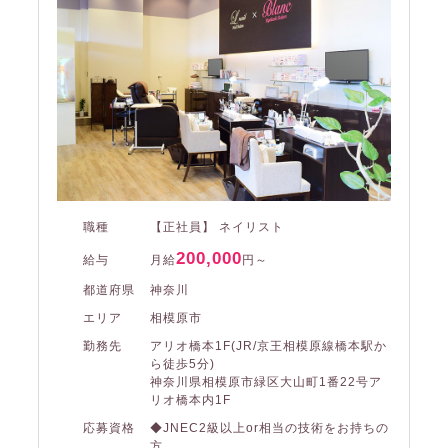
職種
【正社員】 ネイリスト
200,000
給与
月給
円～
都道府県
神奈川
エリア
相模原市
勤務先
アリオ橋本1F(JR/京王相模原線橋本駅か
ら徒歩5分)
神奈川県相模原市緑区大山町1番22号ア
リオ橋本内1F
応募資格
◆JNEC2級以上or相当の技術をお持ちの
方