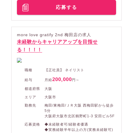
応募する
more love gratify 2nd 梅田店の求人
未経験からキャリアアップを目指せ
る！！！！
職種
【正社員】 ネイリスト
200,000
給与
月給
円～
都道府県
大阪
エリア
大阪市
勤務先
梅田/東梅田/ＪＲ大阪 西梅田駅から徒歩
5分
大阪府大阪市北区鶴野町1-3 安田ビル5F
応募資格
◆未経験者可/経験者優遇
◆実務経験半年以上の方(実務未経験可)