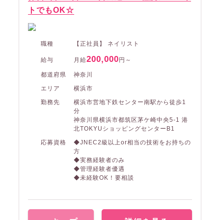
トでもOK☆
職種
【正社員】 ネイリスト
200,000
給与
月給
円～
都道府県
神奈川
エリア
横浜市
勤務先
横浜市営地下鉄センター南駅から徒歩1
分
神奈川県横浜市都筑区茅ケ崎中央5-1 港
北TOKYUショッピングセンターB1
応募資格
◆JNEC2級以上or相当の技術をお持ちの
方
◆実務経験者のみ
◆管理経験者優遇
◆未経験OK！要相談