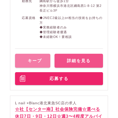
勤務先
綱島駅から徒歩1分
神奈川県横浜市港北区綱島西1-8-12 第2
長正ビル3F
応募資格
◆JNEC2級以上or相当の技術をお持ちの
方
◆実務経験者のみ
◆管理経験者優遇
◆未経験OK！要相談
キープ
詳細を見る
応募する
L nail ×Blanc港北東急SC店の求人
☆社【センター南】社会保険完備☆選べる
休日7日・9日・12日☆週3〜4程度アルバイ