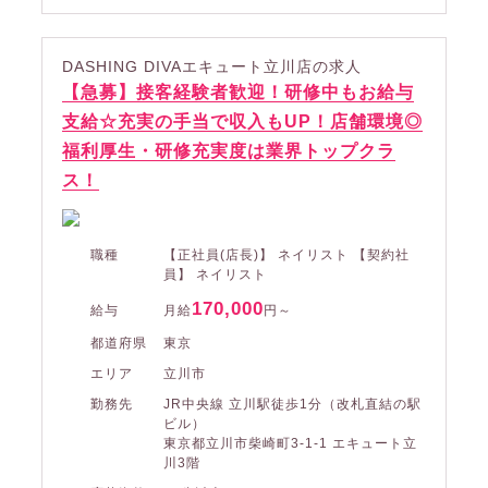
DASHING DIVAエキュート立川店の求人
【急募】接客経験者歓迎！研修中もお給与
支給☆充実の手当で収入もUP！店舗環境◎
福利厚生・研修充実度は業界トップクラ
ス！
職種
【正社員(店長)】 ネイリスト 【契約社
員】 ネイリスト
170,000
給与
月給
円～
都道府県
東京
エリア
立川市
勤務先
JR中央線 立川駅徒歩1分（改札直結の駅
ビル）
東京都立川市柴崎町3-1-1 エキュート立
川3階