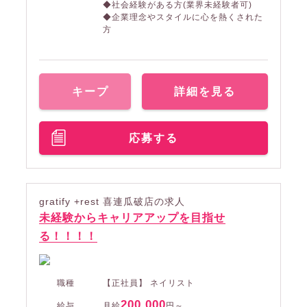
◆社会経験がある方(業界未経験者可)
◆企業理念やスタイルに心を熱くされた
方
キープ
詳細を見る
応募する
gratify +rest 喜連瓜破店の求人
未経験からキャリアアップを目指せ
る！！！！
職種
【正社員】 ネイリスト
200,000
給与
月給
円～