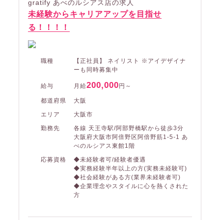
gratify あべのルシアス店の求人
未経験からキャリアアップを目指せ
る！！！！
職種
【正社員】 ネイリスト ※アイデザイナ
ーも同時募集中
200,000
給与
月給
円～
都道府県
大阪
エリア
大阪市
勤務先
各線 天王寺駅/阿部野橋駅から徒歩3分
大阪府大阪市阿倍野区阿倍野筋1-5-1 あ
べのルシアス東館1階
応募資格
◆未経験者可/経験者優遇
◆実務経験半年以上の方(実務未経験可)
◆社会経験がある方(業界未経験者可)
◆企業理念やスタイルに心を熱くされた
方