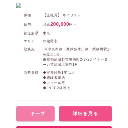
職種
【正社員】 ネイリスト
200,000
給与
月給
円～
都道府県
東京
エリア
武蔵野市
勤務先
JR中央本線・西武多摩川線 武蔵境駅か
ら徒歩1分
東京都武蔵野市境南町2-2-20 イトーヨ
ーカ堂武蔵境東館1F
応募資格
◆実務経験1年以上
◆経験者優遇
◆スクール卒
◆JNEC2級以上
キープ
詳細を見る