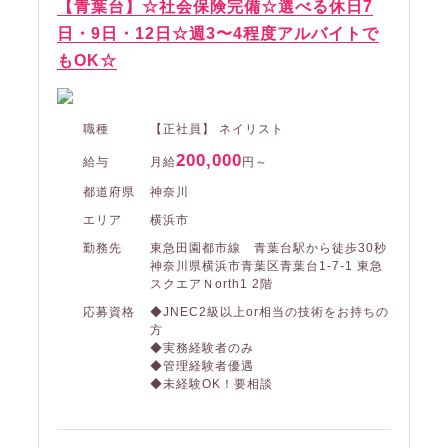
【青葉台】☆社会保険完備☆選べる休日7
日・9日・12日☆週3〜4程度アルバイトで
もOK☆
職種
【正社員】 ネイリスト
200,000
給与
月給
円～
都道府県
神奈川
エリア
横浜市
勤務先
東急田園都市線 青葉台駅から徒歩30秒
神奈川県横浜市青葉区青葉台1-7-1 東急
スクエアＮorth1 2階
応募資格
◆JNEC2級以上or相当の技術をお持ちの
方
◆実務経験者のみ
◆管理経験者優遇
◆未経験OK！要相談