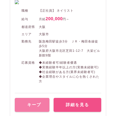
職種
【正社員】 ネイリスト
200,000
給与
月給
円～
都道府県
大阪
エリア
大阪市
勤務先
阪急梅田駅徒歩3分 ＪＲ・梅田各線徒
歩5分
大阪府大阪市北区芝田1‐12‐7 大栄ビル
新館9階
応募資格
◆未経験者可/経験者優遇
◆実務経験半年以上の方(実務未経験可)
◆社会経験がある方(業界未経験者可)
◆企業理念やスタイルに心を熱くされた
方
キープ
詳細を見る