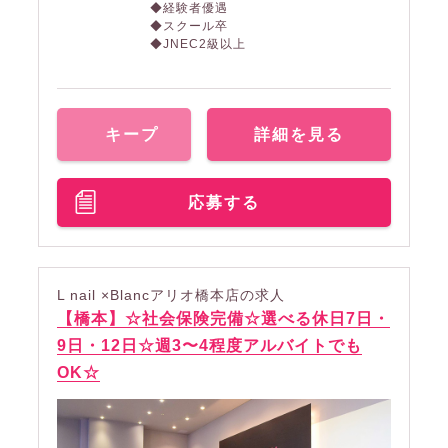
◆経験者優遇
◆スクール卒
◆JNEC2級以上
キープ
詳細を見る
応募する
L nail ×Blancアリオ橋本店の求人
【橋本】☆社会保険完備☆選べる休日7日・
9日・12日☆週3〜4程度アルバイトでも
OK☆