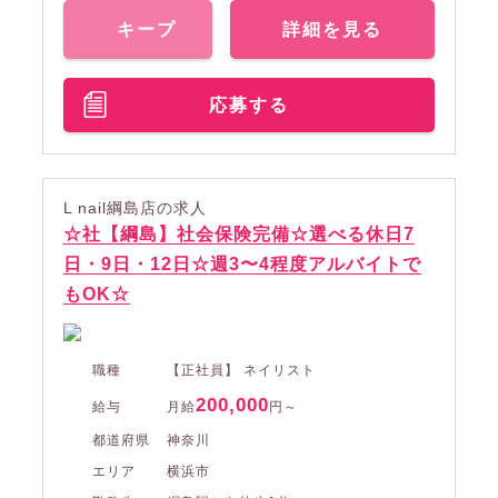
キープ
詳細を見る
応募する
L nail綱島店の求人
☆社【綱島】社会保険完備☆選べる休日7
日・9日・12日☆週3〜4程度アルバイトで
もOK☆
職種
【正社員】 ネイリスト
200,000
給与
月給
円～
都道府県
神奈川
エリア
横浜市