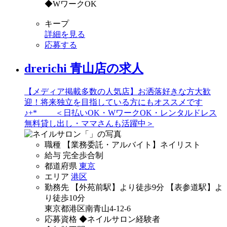
◆WワークOK
キープ
詳細を見る
応募する
drerichi 青山店の求人
【メディア掲載多数の人気店】お洒落好きな方大歓
迎！将来独立を目指している方にもオススメです
♪+* ＜日払いOK・WワークOK・レンタルドレス
無料貸し出し・ママさんも活躍中＞
職種
【業務委託・アルバイト】ネイリスト
給与
完全歩合制
都道府県
東京
エリア
港区
勤務先
【外苑前駅】より徒歩9分 【表参道駅】よ
り徒歩10分
東京都港区南青山4-12-6
応募資格
◆ネイルサロン経験者