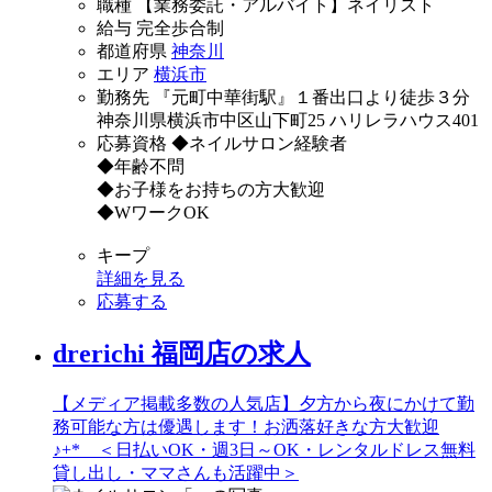
職種
【業務委託・アルバイト】ネイリスト
給与
完全歩合制
都道府県
神奈川
エリア
横浜市
勤務先
『元町中華街駅』１番出口より徒歩３分
神奈川県横浜市中区山下町25 ハリレラハウス401
応募資格
◆ネイルサロン経験者
◆年齢不問
◆お子様をお持ちの方大歓迎
◆WワークOK
キープ
詳細を見る
応募する
drerichi 福岡店の求人
【メディア掲載多数の人気店】夕方から夜にかけて勤
務可能な方は優遇します！お洒落好きな方大歓迎
♪+* ＜日払いOK・週3日～OK・レンタルドレス無料
貸し出し・ママさんも活躍中＞