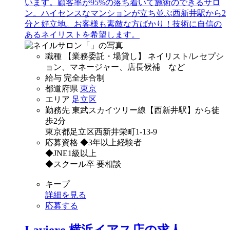
います。顧客率が95%の落ち着いて施術のできるサロ
ン。ハイセンスなマンションが立ち並ぶ西新井駅から2
分と好立地。お客様も素敵な方ばかり！技術に自信の
あるネイリストを希望します。
職種
【業務委託・場貸し】 ネイリスト/レセプシ
ョン、マネージャー、店長候補 など
給与
完全歩合制
都道府県
東京
エリア
足立区
勤務先
東武スカイツリー線【西新井駅】から徒
歩2分
東京都足立区西新井栄町1-13-9
応募資格
◆3年以上経験者
◆JNE1級以上
◆スクール卒 要相談
キープ
詳細を見る
応募する
Laviere 横浜イアス店の求人