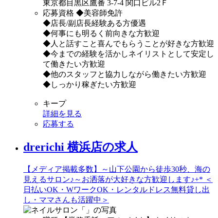
東京都目黒区鷹番 3-7-4 関口ビル2Ｆ
応募資格
◆美容師免許
◆店長/副店長経験ある方優遇
◆何事にも明るく前向きな方歓迎
◆人と話すこと喜んでもらうことが好きな方歓迎
◆今までの経験を活かしネイリストとして安定し
て働きたい方歓迎
◆他のスタッフと協力しながら働きたい方歓迎
◆しっかり稼ぎたい方歓迎
キープ
詳細を見る
応募する
drerichi 横浜店の求人
【メディア掲載多数】～山下公園から徒歩30秒、海の
見えるサロン♪～お洒落が大好きな方歓迎します♪+* ＜
日払いOK・WワークOK・レンタルドレス無料貸し出
し・ママさんも活躍中＞