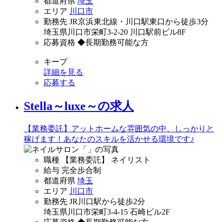
都道府県
埼玉
エリア
川口市
勤務先
JR京浜東北線・川口駅東口から徒歩3分
埼玉県川口市栄町3-2-20 川口駅前ビル8F
応募資格
◆長期勤務可能な方
キープ
詳細を見る
応募する
Stella～luxe～の求人
【業務委託】アットホームな雰囲気の中、しっかりと
稼げます！あなたのスキルを活かせる環境です♪
職種
【業務委託】 ネイリスト
給与
完全歩合制
都道府県
埼玉
エリア
川口市
勤務先
JR川口駅から徒歩2分
埼玉県川口市栄町3-4-15 石崎ビル2F