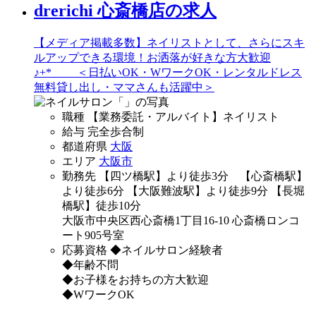
drerichi 心斎橋店の求人
【メディア掲載多数】ネイリストとして、さらにスキ
ルアップできる環境！お洒落が好きな方大歓迎
♪+* ＜日払いOK・WワークOK・レンタルドレス
無料貸し出し・ママさんも活躍中＞
職種
【業務委託・アルバイト】ネイリスト
給与
完全歩合制
都道府県
大阪
エリア
大阪市
勤務先
【四ツ橋駅】より徒歩3分 【心斎橋駅】
より徒歩6分 【大阪難波駅】より徒歩9分 【長堀
橋駅】徒歩10分
大阪市中央区西心斎橋1丁目16-10 心斎橋ロンコ
ート905号室
応募資格
◆ネイルサロン経験者
◆年齢不問
◆お子様をお持ちの方大歓迎
◆WワークOK