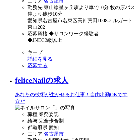
エリア
名古屋市
勤務先
東山線星ヶ丘駅より車で10分 牧の原バス
停より徒歩10分
愛知県名古屋市名東区高針荒田1008-2 ルガート
東山202
応募資格
◆サロンワーク経験者
◆JNEC2級以上
キープ
詳細を見る
応募する
feliceNailの求人
あなたの技術が生かせるお仕事！自由出勤OKです
☆+*
職種
業務委託
給与
完全歩合制
都道府県
愛知
エリア
名古屋市