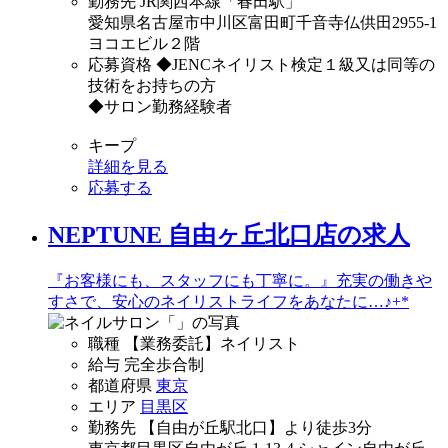
勤務先
JR関西本線「春田駅」
愛知県名古屋市中川区富田町千音寺仏供田2955-1
ヨコエビル２階
応募資格
◆JENCネイリスト検定１級又は同等の
技術をお持ちの方
◆サロン勤務経験者
キープ
詳細を見る
応募する
NEPTUNE 自由ヶ丘北口店の求人
『お客様にも、スタッフにも丁寧に。』充実の働きや
すさで、安心のネイリストライフをあなたに…♪+*
職種
【業務委託】ネイリスト
給与
完全歩合制
都道府県
東京
エリア
目黒区
勤務先
【自由が丘駅北口】より徒歩3分