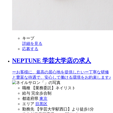
キープ
詳細を見る
応募する
NEPTUNE 学芸大学店の求人
ーお客様に、最高の居心地を提供したいー丁寧な研修
と豊富な待遇で、安心して働ける環境をお約束します♪
職種
【業務委託】ネイリスト
給与
完全歩合制
都道府県
東京
エリア
目黒区
勤務先
【学芸大学駅西口】より徒歩1分