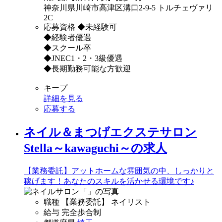
神奈川県川崎市高津区溝口2-9-5 トルチェヴァリ
2C
応募資格
◆未経験可
◆経験者優遇
◆スクール卒
◆JNEC1・2・3級優遇
◆長期勤務可能な方歓迎
キープ
詳細を見る
応募する
ネイル＆まつげエクステサロン
Stella～kawaguchi～の求人
【業務委託】アットホームな雰囲気の中、しっかりと
稼げます！あなたのスキルを活かせる環境です♪
職種
【業務委託】 ネイリスト
給与
完全歩合制