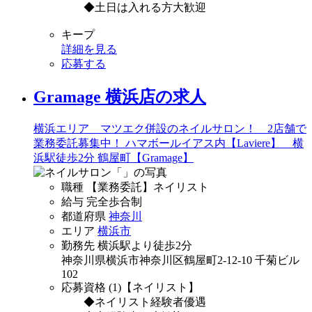
◆土日は入れる方大歓迎
キープ
詳細を見る
応募する
Gramage 横浜店の求人
横浜エリア マツエク併設のネイルサロン！ 2店舗で
業務委託募集中！ ハマボールイアス内【Laviere】 横
浜駅徒歩2分 鶴屋町【Gramage】
職種
【業務委託】ネイリスト
給与
完全歩合制
都道府県
神奈川
エリア
横浜市
勤務先
横浜駅より徒歩2分
神奈川県横浜市神奈川区鶴屋町2-12-10 千菊ビル
102
応募資格
(1)【ネイリスト】
◆ネイリスト経験者優遇