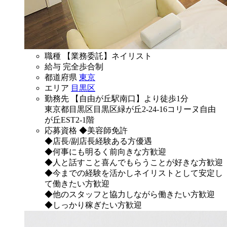
職種
【業務委託】ネイリスト
給与
完全歩合制
都道府県
東京
エリア
目黒区
勤務先
【自由が丘駅南口】より徒歩1分
東京都目黒区目黒区緑が丘2-24-16コリーヌ自由
が丘EST2-1階
応募資格
◆美容師免許
◆店長/副店長経験ある方優遇
◆何事にも明るく前向きな方歓迎
◆人と話すこと喜んでもらうことが好きな方歓迎
◆今までの経験を活かしネイリストとして安定し
て働きたい方歓迎
◆他のスタッフと協力しながら働きたい方歓迎
◆しっかり稼ぎたい方歓迎