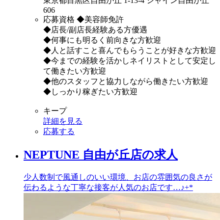
東京都目黒区自由が丘 1-13-4 シャイン自由が丘
606
応募資格
◆美容師免許
◆店長/副店長経験ある方優遇
◆何事にも明るく前向きな方歓迎
◆人と話すこと喜んでもらうことが好きな方歓迎
◆今までの経験を活かしネイリストとして安定し
て働きたい方歓迎
◆他のスタッフと協力しながら働きたい方歓迎
◆しっかり稼ぎたい方歓迎
キープ
詳細を見る
応募する
NEPTUNE 自由が丘店の求人
少人数制で風通しのいい環境、お店の雰囲気の良さが
伝わるような丁寧な接客が人気のお店です…♪+*