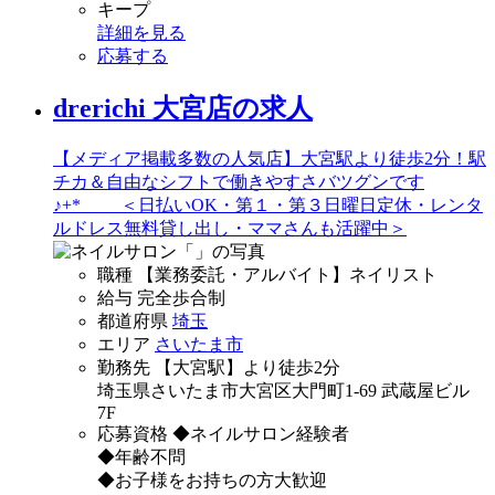
キープ
詳細を見る
応募する
drerichi 大宮店の求人
【メディア掲載多数の人気店】大宮駅より徒歩2分！駅
チカ＆自由なシフトで働きやすさバツグンです
♪+* ＜日払いOK・第１・第３日曜日定休・レンタ
ルドレス無料貸し出し・ママさんも活躍中＞
職種
【業務委託・アルバイト】ネイリスト
給与
完全歩合制
都道府県
埼玉
エリア
さいたま市
勤務先
【大宮駅】より徒歩2分
埼玉県さいたま市大宮区大門町1-69 武蔵屋ビル
7F
応募資格
◆ネイルサロン経験者
◆年齢不問
◆お子様をお持ちの方大歓迎