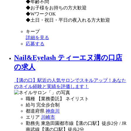
◆年齢不問
◆お子様をお持ちの方大歓迎
◆WワークOK
◆土日・祝日・平日の夜入れる方大歓迎
キープ
詳細を見る
応募する
Nail&Eyelash ティーエヌ溝の口店
の求人
【溝の口】駅近の人気サロンでスキルアップ！あなた
のネイル経験と実績を評価します！
職種
【業務委託】 ネイリスト
給与
完全歩合制
都道府県
神奈川
エリア
川崎市
勤務先
東急田園都市線【溝の口駅】徒歩2分 / JR
南武線【溝の口駅】徒歩2分