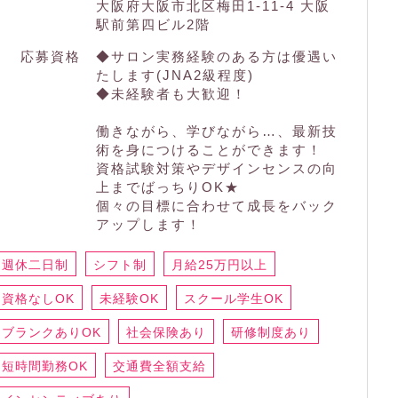
大阪府大阪市北区梅田1-11-4 大阪
駅前第四ビル2階
応募資格
◆サロン実務経験のある方は優遇い
たします(JNA2級程度)
◆未経験者も大歓迎！
働きながら、学びながら…、最新技
術を身につけることができます！
資格試験対策やデザインセンスの向
上までばっちりOK★
個々の目標に合わせて成長をバック
アップします！
週休二日制
シフト制
月給25万円以上
資格なしOK
未経験OK
スクール学生OK
ブランクありOK
社会保険あり
研修制度あり
短時間勤務OK
交通費全額支給