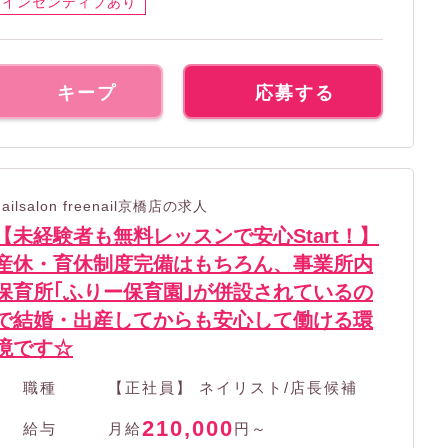
インセンティブあり
キープ
応募する
nailsalon freenail京橋店の求人
【未経験者も無料レッスンで安心Start！】
産休・育休制度完備はもちろん、事業所内
保育所｢ふりー保育園｣が併設されているの
で結婚・出産してからも安心して働ける環
境です☆
職種
【正社員】 ネイリスト/店長候補
210,000
給与
月給
円～