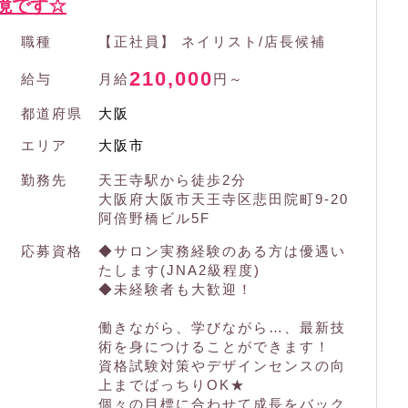
境です☆
職種
【正社員】 ネイリスト/店長候補
210,000
給与
月給
円～
都道府県
大阪
エリア
大阪市
勤務先
天王寺駅から徒歩2分
大阪府大阪市天王寺区悲田院町9-20
阿倍野橋ビル5F
応募資格
◆サロン実務経験のある方は優遇い
たします(JNA2級程度)
◆未経験者も大歓迎！
働きながら、学びながら…、最新技
術を身につけることができます！
資格試験対策やデザインセンスの向
上までばっちりOK★
個々の目標に合わせて成長をバック