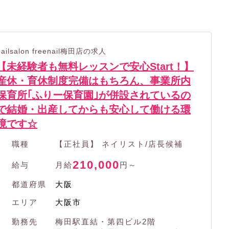
nailsalon freenail梅田店の求人
【未経験者も無料レッスンで安心Start！】
産休・育休制度完備はもちろん、事業所内
保育所｢ふりー保育園｣が併設されているの
で結婚・出産してからも安心して働ける環
境です☆
職種
【正社員】 ネイリスト/店長候補
210,000
給与
月給
円～
都道府県
大阪
エリア
大阪市
勤務先
梅田駅直結・第四ビル2階