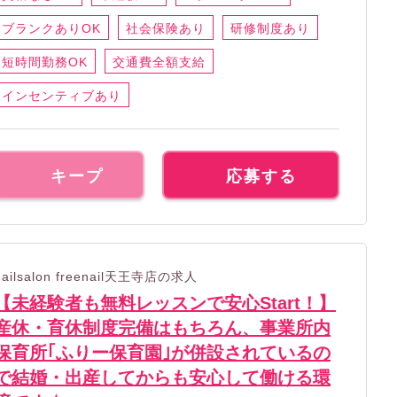
ブランクありOK
社会保険あり
研修制度あり
短時間勤務OK
交通費全額支給
インセンティブあり
キープ
応募する
nailsalon freenail天王寺店の求人
【未経験者も無料レッスンで安心Start！】
産休・育休制度完備はもちろん、事業所内
保育所｢ふりー保育園｣が併設されているの
で結婚・出産してからも安心して働ける環