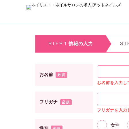
STEP.1
情報の入力
ST
お名前
必須
お名前を入力し
フリガナ
必須
フリガナを入力
女性
性別
必須