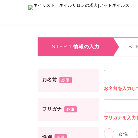
STEP.1
情報の入力
ST
お名前
必須
お名前を入力し
フリガナ
必須
フリガナを入力
女性
性別
必須