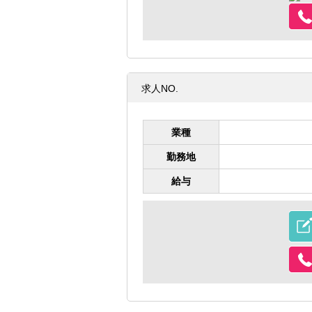
求人NO.
業種
勤務地
給与