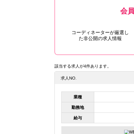
会
コーディネーターが厳選し
た非公開の求人情報
該当する求人が4件あります。
求人NO.
業種
勤務地
給与