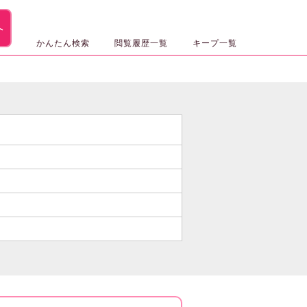
へ
かんたん検索
閲覧履歴一覧
キープ一覧