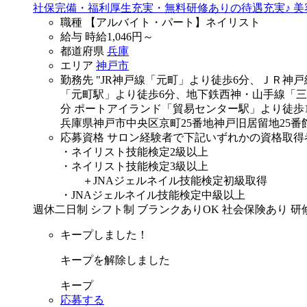
社保完備・福利厚生充実・無料研修ありの待遇充実♪ 
職種
【アルバイト・パート】ネイリスト
給与
時給
1,046
円～
都道府県
兵庫
エリア
神戸市
勤務先
"JR神戸線「元町」より徒歩6分、ＪＲ神
「元町駅」より徒歩6分、地下鉄西神・山手線「三
分 ポートアイランド「貿易センター駅」より徒歩1
兵庫県神戸市中央区京町25番地神戸旧居留地25番館
応募資格
サロン経験者で下記いずれかの資格取得
・ネイリスト技能検定2級以上
・ネイリスト技能検定3級以上
＋JNAジェルネイル技能検定初級取得
・JNAジェルネイル技能検定中級以上
週休二日制
シフト制
ブランクありOK
社会保険あり
研
キープしました！
キープを解除しました
キープ
応募する