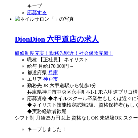
キープ
応募する
DionDion 六甲道店の求人
研修制度充実！勤務先駅近！社会保険完備！
職種
【正社員】 ネイリスト
給与
月給
170,000
円～
都道府県
兵庫
エリア
神戸市
勤務先
JR 六甲道駅から徒歩1分
兵庫県神戸市中央区永手町4-1-1 JR六甲道プリコ
応募資格
◆ネイルスクール卒業生もしくは近々に
◆ネイリスト技能検定試験2級、資格保持者(もし
◆実務経験者歓迎
シフト制
月給25万円以上
資格なしOK
未経験OK
スクー
キープしました！