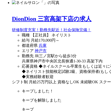
DionDion 三宮高架下店の求人
研修制度充実！勤務先駅近！社会保険完備！
職種
【正社員】 ネイリスト
給与
月給
170,000
円～
都道府県
兵庫
エリア
神戸市
勤務先
JR三ノ宮駅から徒歩3分
兵庫県神戸市中央区北長狭通1-30-33 高架下内
応募資格
◆ネイルスクール卒業生もしくは近々に
◆ネイリスト技能検定試験2級、資格保持者(もし
◆実務経験者歓迎
シフト制
月給25万円以上
資格なしOK
未経験OK
スクー
キープしました！
キープを解除しました
キープ