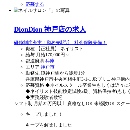
応募する
DionDion 神戸店の求人
研修制度充実！勤務先駅近！社会保険完備！
職種
【正社員】 ネイリスト
給与
月給
170,000
円～
都道府県
兵庫
エリア
神戸市
勤務先
JR神戸駅から徒歩1分
兵庫県神戸市中央区相生町3-1-1 JRプリコ神戸構内
応募資格
◆ネイルスクール卒業生もしくは近々に
◆ネイリスト技能検定試験2級、資格保持者(もし
◆実務経験者歓迎
シフト制
月給25万円以上
資格なしOK
未経験OK
スクー
キープしました！
キープを解除しました