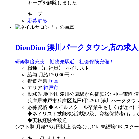
キープを解除しました
キープ
応募する
DionDion 湊川パークタウン店の求人
研修制度充実！勤務先駅近！社会保険完備！
職種
【正社員】 ネイリスト
給与
月給
170,000
円～
都道府県
兵庫
エリア
神戸市
勤務先
地下鉄 湊川公園駅から徒歩2分 神戸電鉄 
兵庫県神戸市兵庫区荒田町1-20-1 湊川パークタウン
応募資格
◆ネイルスクール卒業生もしくは近々に
◆ネイリスト技能検定試験2級、資格保持者(もし
◆実務経験者歓迎
シフト制
月給25万円以上
資格なしOK
未経験OK
スクー
キープしました！