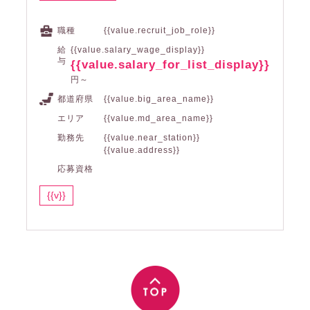
職種
{{value.recruit_job_role}}
給
{{value.salary_wage_display}}
与
{{value.salary_for_list_display}}
円～
都道府県
{{value.big_area_name}}
エリア
{{value.md_area_name}}
勤務先
{{value.near_station}}
{{value.address}}
応募資格
{{v}}