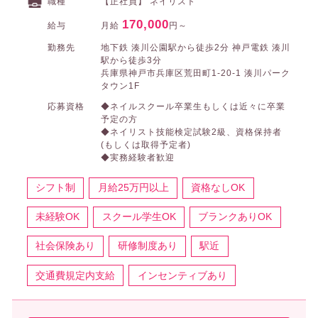
職種
【正社員】 ネイリスト
170,000
給与
月給
円～
勤務先
地下鉄 湊川公園駅から徒歩2分 神戸電鉄 湊川
駅から徒歩3分
兵庫県神戸市兵庫区荒田町1-20-1 湊川パーク
タウン1F
応募資格
◆ネイルスクール卒業生もしくは近々に卒業
予定の方
◆ネイリスト技能検定試験2級、資格保持者
(もしくは取得予定者)
◆実務経験者歓迎
シフト制
月給25万円以上
資格なしOK
未経験OK
スクール学生OK
ブランクありOK
社会保険あり
研修制度あり
駅近
交通費規定内支給
インセンティブあり